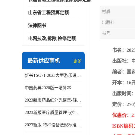
材质
山东省工程预算定额
出版社
法律图书
书号
电网技改,拆除,检修定额
书名：20
最新供应商机
出版社：
更多
编者：国
新书TSG71-2023大型游乐设施安全技术规程
开本：16
中国药典2020版一增补本
出版时间：2
2023新版药品红外光谱集-轻工业出版社
定价：27
2023新版医疗质量管理与控制指标汇编5.0版
优惠价：2
2023新版 特种设备法规标准手册 机电类标准客运索道卷
ISBN编码：9