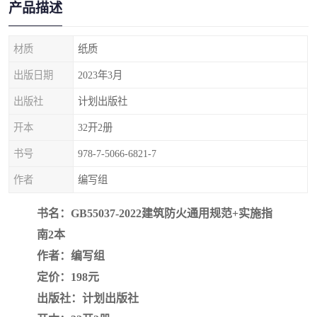
产品描述
疏浚工程预算定额
吉林建筑工程预算定额
吉林建设工程计价定额
辽宁省建筑工程预算定额
材质
纸质
出版日期
2023年3月
福建建设工程预算定额
贵州省工程预算定额
出版社
计划出版社
辽宁省工程计价定额
上海建设预算工程定额
开本
32开2册
江西省建筑工程预算定额
安徽省建设工程预算定额
书号
978-7-5066-6821-7
作者
编写组
锅炉及压力容器规范国际
广东省建设工程预算定额
书名：GB55037-2022建筑防火通用规范+实施指
性规范ASME
湖北省建设工程预算定额
年考军校教材资料
南2本
甘肃省建设工程预算定额
山西省建设工程预算定额
作者：编写组
定价：198元
内蒙古建设工程预算定额
公路工程预算定额
出版社：计划出版社