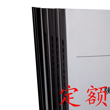
云南省建设工程预算定额
2020民法典
陕西省水利工程概预算定
宁夏建设工程计价定额
额
冶金工业建设工程概算定
河北省建设工程消耗量定
额
额
天津建设工程预算定额
20kv及以下配电网工程预
算定额
广东省水利水电概预算定
全国消耗量工程定额
额
四川省清单计价定额
北京市建设工程消耗量定
额