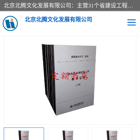
北京北腾文化发展有限公司：主营31个省建设工程预算书,工程预算软件,工程计价依据,工程造价定额,工程量清单计价定额,建设工程量消耗量定额,各行业工程预算定额,铁路定额,电力定额,矿山定额,*,黄金定额,钢铁企业检修定额,中石化安装检修定额,煤矿图书,医院书籍等.诚信的经营，在发展的同时公司不忘不断总结不断优化为客户的服务，和一如既往的热情赢得了新老客户的极高评价及青睐。
当前位置：
首页
>
供应商机
>
标准图书
> 新书GB55037-2022建筑防
火通用规范+实施指南2本
北京北腾文化发展有限公司
医院图书
预算定额
电力图书
煤矿图书
标准图书
铁路建设工程预算定额
电力行业工程预算定额
石油化工安装预算定额
新石油化工检修定额
石油化工概算定额数据
石油建设安装工程预算定
长输管道工程检修维修预