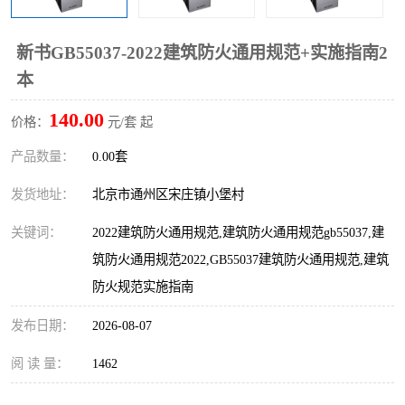
算定额
山东省工程预算定额
法律图书
新书GB55037-2022建筑防火通用规范+实施指南2
电网技改,拆除,检修定额
炼油化工计价依据定额
本
信息通信建设工程预算定
火力发电机组检修定额
140.00
价格：
元/套 起
额
湖北建设工程消耗量定额
湖南建设工程预算定额
产品数量：
0.00套
煤炭建设工程预算定额
钢铁检修工程预算定额
发货地址：
北京市通州区宋庄镇小堡村
关键词：
2022建筑防火通用规范,建筑防火通用规范gb55037,建
黄金矿山工程预算定额
冶金工业矿山建设工程预
筑防火通用规范2022,GB55037建筑防火通用规范,建筑
算定额2
冶金工业建设工程预算定
人防工程预算定额
防火规范实施指南
发布日期：
额
2026-08-07
电子工程概预算定额
有色工程预算定额
阅 读 量：
1462
内河航运工程概预算定额
沿海港口工程预算定额