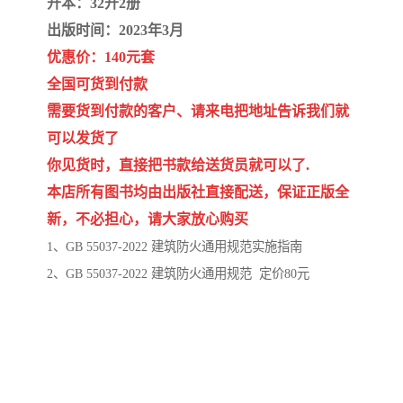
开本：32开2册
陕西建设工程消耗量定额
新疆建设工程预算定额
出版时间：2023年3月
贵州水利水电定额
铁路概预算定额
优惠价：140元套
全国可货到付款
青海省建筑工程消耗量定
西藏建筑工程计价定额
需要货到付款的客户、请来电把地址告诉我们就
额
20kv及以下配电网工程定
地质灾害治理工程质量检
可以发货了
你见货时，直接把书款给送货员就可以了.
额
验评定标准
广西建筑安装工程预算定
内河沿海港口疏浚定额
本店所有图书均由出版社直接配送，保证正版全
新，不必担心，请大家放心购买
额
*考军校教材
黑龙江建设工程计价定额
1、GB 55037-2022 建筑防火通用规范实施指南
依据
海南省建设工程预算定额
浙江省建设工程预算定额
2、GB 55037-2022 建筑防火通用规范 定价80元
电力工程预算概算定额
重庆市建设工程计价定额
江苏省建设工程计价定额
深圳市建设工程消耗量定
额
四川省清单定额
河南省建设工程预算定额