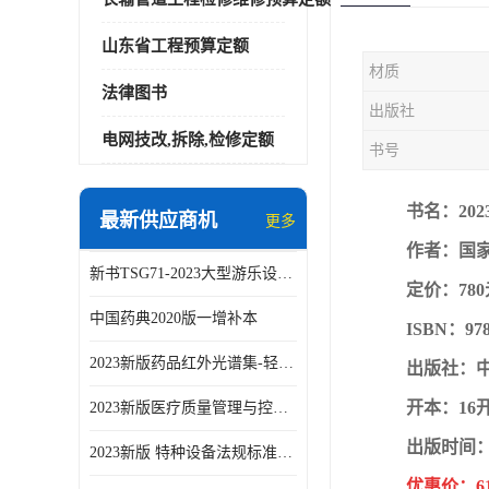
山东省工程预算定额
材质
法律图书
出版社
电网技改,拆除,检修定额
书号
书名：202
最新供应商机
更多
作者：国
新书TSG71-2023大型游乐设施安全技术规程
定价：780
中国药典2020版一增补本
ISBN：978-
2023新版药品红外光谱集-轻工业出版社
出版社：
开本：16
2023新版医疗质量管理与控制指标汇编5.0版
出版时间：2
2023新版 特种设备法规标准手册 机电类标准客运索道卷
优惠价：6