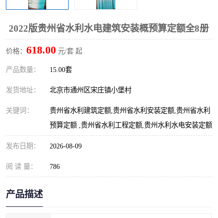
算定额
山东省工程预算定额
法律图书
2022版贵州省水利水电建筑安装概预算定额全8册
电网技改,拆除,检修定额
炼油化工计价依据定额
618.00
价格：
元/套 起
信息通信建设工程预算定
火力发电机组检修定额
产品数量：
15.00套
额
湖北建设工程消耗量定额
湖南建设工程预算定额
发货地址：
北京市通州区宋庄镇小堡村
煤炭建设工程预算定额
钢铁检修工程预算定额
关键词：
贵州省水利建筑定额,贵州省水利安装定额,贵州省水利
预算定额 ,贵州省水利工程定额,贵州水利水电安装定额
黄金矿山工程预算定额
冶金工业矿山建设工程预
发布日期：
2026-08-09
算定额2
冶金工业建设工程预算定
人防工程预算定额
阅 读 量：
786
额
电子工程概预算定额
有色工程预算定额
产品描述
内河航运工程概预算定额
沿海港口工程预算定额