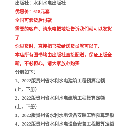
陕西建设工程消耗量定额
新疆建设工程预算定额
出版社：水利水电出版社
优惠价：618元套
贵州水利水电定额
铁路概预算定额
全国可验货后付款
需要的客户、请来电把地址告诉我们就可以发货
青海省建筑工程消耗量定
西藏建筑工程计价定额
了
额
20kv及以下配电网工程定
地质灾害治理工程质量检
你见货时，直接把书款给送货员就可以了.
本店所有图书均由出版社直接配送，保证正版全
额
验评定标准
广西建筑安装工程预算定
内河沿海港口疏浚定额
新，不必担心，请大家放心购买
额
*考军校教材
黑龙江建设工程计价定额
分册如下：
1、2022版贵州省水利水电建筑工程预算定额
依据
海南省建设工程预算定额
浙江省建设工程预算定额
(上，下册）
2、2022版贵州省水利水电建筑工程概算定额
电力工程预算概算定额
重庆市建设工程计价定额
(上，下册）
江苏省建设工程计价定额
深圳市建设工程消耗量定
3、2022版贵州省水利水电设备安装工程预算定额
4、2022版贵州省水利水电设备安装工程概算定额
额
四川省清单定额
河南省建设工程预算定额