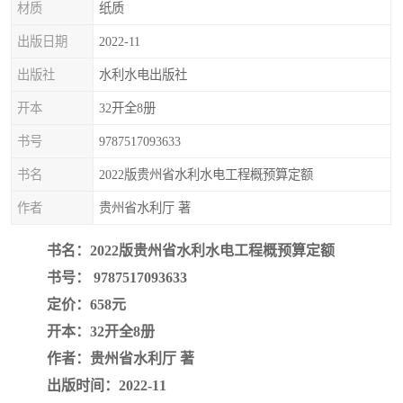
材质
纸质
疏浚工程预算定额
吉林建筑工程预算定额
出版日期
2022-11
吉林建设工程计价定额
辽宁省建筑工程预算定额
出版社
水利水电出版社
福建建设工程预算定额
贵州省工程预算定额
开本
32开全8册
书号
9787517093633
辽宁省工程计价定额
上海建设预算工程定额
书名
2022版贵州省水利水电工程概预算定额
江西省建筑工程预算定额
安徽省建设工程预算定额
作者
贵州省水利厅 著
锅炉及压力容器规范国际
广东省建设工程预算定额
书名：2022版贵州省水利水电工程概预算定额
性规范ASME
湖北省建设工程预算定额
年考军校教材资料
书号： 9787517093633
定价：658元
甘肃省建设工程预算定额
山西省建设工程预算定额
开本：32开全8册
作者：贵州省水利厅 著
内蒙古建设工程预算定额
公路工程预算定额
出版时间：2022-11