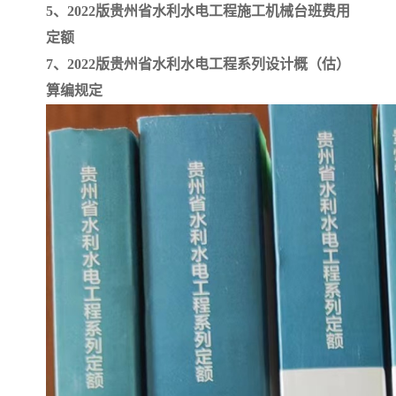
5、2022版贵州省水利水电工程施工机械台班费用
定额
云南省建设工程预算定额
2020民法典
7、2022版贵州省水利水电工程系列设计概（估）
陕西省水利工程概预算定
宁夏建设工程计价定额
算编规定
额
冶金工业建设工程概算定
河北省建设工程消耗量定
额
额
天津建设工程预算定额
20kv及以下配电网工程预
算定额
广东省水利水电概预算定
全国消耗量工程定额
额
四川省清单计价定额
北京市建设工程消耗量定
额