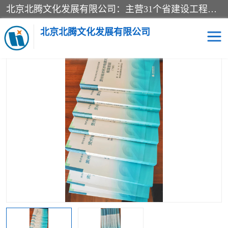
北京北腾文化发展有限公司：主营31个省建设工程预算书,工程预算软件,工程计价依据,工程造价定额,工程量清单计价定额,建设工程量消耗量定额,各行业工程预算定额,铁路定额,电力定额,矿山定额,*,黄金定额,钢铁企业检修定额,中石化安装检修定额,煤矿图书,医院书籍等.诚信的经营，在发展的同时公司不忘不断总结不断优化为客户的服务，和一如既往的热情赢得了新老客户的极高评价及青睐。
当前位置：
首页
>
供应商机
>
贵州水利水电定额
> 2022版贵州省水
利水电建筑安装概预算定额全8册
北京北腾文化发展有限公司
医院图书
预算定额
电力图书
煤矿图书
标准图书
铁路建设工程预算定额
电力行业工程预算定额
石油化工安装预算定额
新石油化工检修定额
石油化工概算定额数据
石油建设安装工程预算定
长输管道工程检修维修预