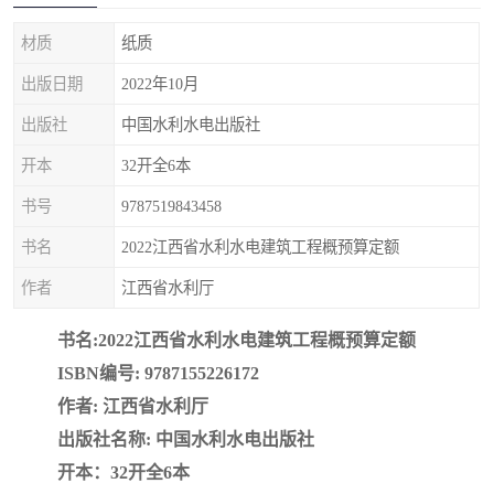
疏浚工程预算定额
吉林建筑工程预算定额
材质
纸质
吉林建设工程计价定额
辽宁省建筑工程预算定额
出版日期
2022年10月
福建建设工程预算定额
贵州省工程预算定额
出版社
中国水利水电出版社
开本
32开全6本
辽宁省工程计价定额
上海建设预算工程定额
书号
9787519843458
江西省建筑工程预算定额
安徽省建设工程预算定额
书名
2022江西省水利水电建筑工程概预算定额
锅炉及压力容器规范国际
广东省建设工程预算定额
作者
江西省水利厅
性规范ASME
湖北省建设工程预算定额
年考军校教材资料
书名:2022江西省水利水电建筑工程概预算定额
ISBN编号: 9787155226172
甘肃省建设工程预算定额
山西省建设工程预算定额
作者: 江西省水利厅
出版社名称: 中国水利水电出版社
内蒙古建设工程预算定额
公路工程预算定额
开本：32开全6本