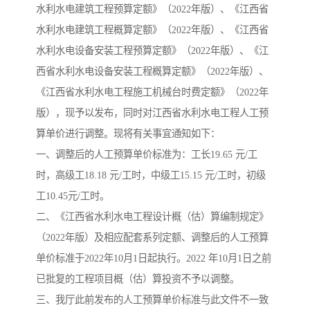
水利水电建筑工程预算定额》（2022年版）、《江西省
水利水电建筑工程概算定额》（2022年版）、《江西省
云南省建设工程预算定额
2020民法典
水利水电设备安装工程预算定额》（2022年版）、《江
陕西省水利工程概预算定
宁夏建设工程计价定额
西省水利水电设备安装工程概算定额》（2022年版）、
《江西省水利水电工程施工机械台时费定额》（2022年
额
冶金工业建设工程概算定
河北省建设工程消耗量定
版），现予以发布，同时对江西省水利水电工程人工预
额
额
天津建设工程预算定额
20kv及以下配电网工程预
算单价进行调整。现将有关事宜通知如下：
一、调整后的人工预算单价标准为：工长19.65 元/工
算定额
广东省水利水电概预算定
全国消耗量工程定额
时，高级工18.18 元/工时，中级工15.15 元/工时，初级
工10.45元/工时。
额
四川省清单计价定额
北京市建设工程消耗量定
二、《江西省水利水电工程设计概（估）算编制规定》
额
（2022年版）及相应配套系列定额、调整后的人工预算
单价标准于2022年10月1日起执行。2022 年10月1日之前
已批复的工程项目概（估）算投资不予以调整。
三、我厅此前发布的人工预算单价标准与此文件不一致