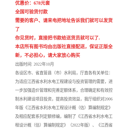
陕西建设工程消耗量定额
新疆建设工程预算定额
优惠价：678元套
全国可验货付款
贵州水利水电定额
铁路概预算定额
需要的客户、请来电把地址告诉我们就可以发货
了
青海省建筑工程消耗量定
西藏建筑工程计价定额
你见货时，直接把书款给送货员就可以了.
额
20kv及以下配电网工程定
地质灾害治理工程质量检
本店所有图书均由出版社直接配送，保证正版全
新，不必担心，请大家放心购买
额
验评定标准
广西建筑安装工程预算定
内河沿海港口疏浚定额
出版时间:
2022年10月
额
*考军校教材
黑龙江建设工程计价定额
各设区市、省直管县（市）水利局，厅直各有关单位：
为适应江西省水利水电工程建设与投资管理的需要，进
依据
海南省建设工程预算定额
浙江省建设工程预算定额
一步加强造价管理和完善定额体系，合理确定和有效控
制水利建设项目投资，提高投资效益，我厅组织对2006
电力工程预算概算定额
重庆市建设工程计价定额
年版《江西省水利水电工程设计概（估）算编制规定》
江苏省建设工程计价定额
深圳市建设工程消耗量定
及相应配套系列定额修编，编制了《江西省水利水电工
程设计概（估）算编制规定》（2022年版）、《江西省
额
四川省清单定额
河南省建设工程预算定额