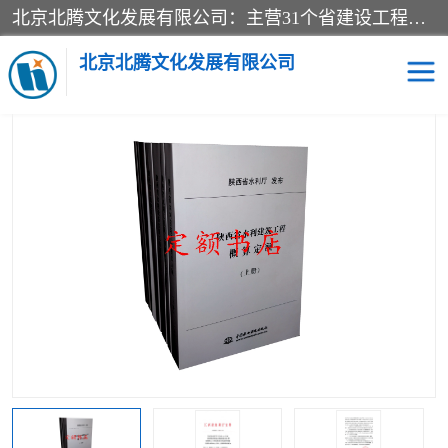
北京北腾文化发展有限公司：主营31个省建设工程预算书,工程预算软件,工程计价依据,工程造价定额,工程量清单计价定额,建设工程量消耗量定额,各行业工程预算定额,铁路定额,电力定额,矿山定额,*,黄金定额,钢铁企业检修定额,中石化安装检修定额,煤矿图书,医院书籍等.诚信的经营，在发展的同时公司不忘不断总结不断优化为客户的服务，和一如既往的热情赢得了新老客户的极高评价及青睐。
当前位置：
首页
>
供应商机
>
江西省建筑工程预算定额
> 2022新版
江西省水利水电建筑工程概预算定额全6册
北京北腾文化发展有限公司
医院图书
预算定额
电力图书
煤矿图书
标准图书
铁路建设工程预算定额
电力行业工程预算定额
石油化工安装预算定额
新石油化工检修定额
石油化工概算定额数据
石油建设安装工程预算定
长输管道工程检修维修预