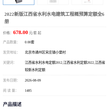
算定额
山东省工程预算定额
法律图书
2022新版江西省水利水电建筑工程概预算定额全6
电网技改,拆除,检修定额
炼油化工计价依据定额
册
信息通信建设工程预算定
火力发电机组检修定额
678.00
价格：
元/套 起
额
湖北建设工程消耗量定额
湖南建设工程预算定额
产品数量：
0.00套
煤炭建设工程预算定额
钢铁检修工程预算定额
发货地址：
北京市通州区宋庄镇小堡村
关键词：
江西省水利水电定额2012,江西省水利定额2022,江西省
黄金矿山工程预算定额
冶金工业矿山建设工程预
较新水利定额
算定额2
冶金工业建设工程预算定
人防工程预算定额
发布日期：
2026-08-09
额
电子工程概预算定额
有色工程预算定额
阅 读 量：
1485
内河航运工程概预算定额
沿海港口工程预算定额
产品描述