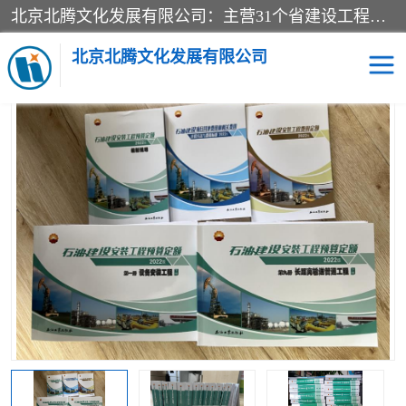
北京北腾文化发展有限公司：主营31个省建设工程预算书,工程预算软件,工程计价依据,工程造价定额,工程量清单计价定额,建设工程量消耗量定额,各行业工程预算定额,铁路定额,电力定额,矿山定额,*,黄金定额,钢铁企业检修定额,中石化安装检修定额,煤矿图书,医院书籍等.诚信的经营，在发展的同时公司不忘不断总结不断优化为客户的服务，和一如既往的热情赢得了新老客户的极高评价及青睐。
当前位置：
首页
>
供应商机
>
石油建设安装工程预算定
> 石油建设
工程预算定额_2022新版石油建设安装工程费用定额
北京北腾文化发展有限公司