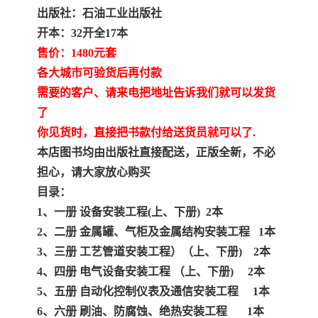
陕西建设工程消耗量定额
新疆建设工程预算定额
出版社：石油工业出版社
开本：32开全17本
贵州水利水电定额
铁路概预算定额
售价：1480元套
青海省建筑工程消耗量定
西藏建筑工程计价定额
各大城市可验货后再付款
需要的客户、请来电把地址告诉我们就可以发货
额
20kv及以下配电网工程定
地质灾害治理工程质量检
了
你见货时，直接把书款付给送货员就可以了.
额
验评定标准
广西建筑安装工程预算定
内河沿海港口疏浚定额
本店图书均由出版社直接配送，正版全新，不必
担心，请大家放心购买
额
*考军校教材
黑龙江建设工程计价定额
目录：
依据
海南省建设工程预算定额
浙江省建设工程预算定额
1、一册 设备安装工程(上、下册) 2本
2、二册 金属罐、气柜及金属结构安装工程 1本
电力工程预算概算定额
重庆市建设工程计价定额
3、三册 工艺管道安装工程）（上、下册) 2本
4、四册 电气设备安装工程 （上、下册) 2本
江苏省建设工程计价定额
深圳市建设工程消耗量定
5、五册 自动化控制仪表及通信安装工程 1本
6、六册 刷油、防腐蚀、绝热安装工程 1本
额
四川省清单定额
河南省建设工程预算定额