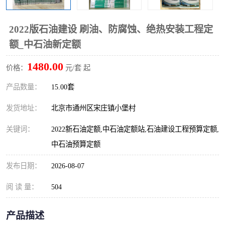
算定额
山东省工程预算定额
法律图书
2022版石油建设 刷油、防腐蚀、绝热安装工程定
电网技改,拆除,检修定额
炼油化工计价依据定额
额_中石油新定额
信息通信建设工程预算定
火力发电机组检修定额
1480.00
价格：
元/套 起
额
湖北建设工程消耗量定额
湖南建设工程预算定额
产品数量：
15.00套
煤炭建设工程预算定额
钢铁检修工程预算定额
发货地址：
北京市通州区宋庄镇小堡村
关键词：
2022新石油定额,中石油定额站,石油建设工程预算定额,
黄金矿山工程预算定额
冶金工业矿山建设工程预
中石油预算定额
算定额2
冶金工业建设工程预算定
人防工程预算定额
发布日期：
2026-08-07
额
电子工程概预算定额
有色工程预算定额
阅 读 量：
504
内河航运工程概预算定额
沿海港口工程预算定额
产品描述