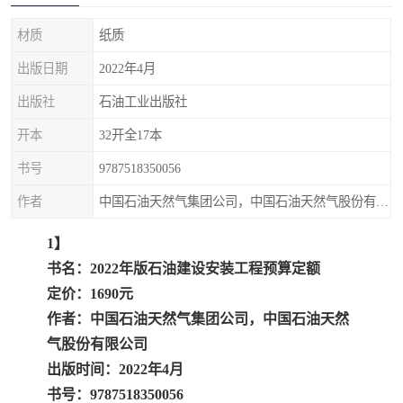
疏浚工程预算定额
吉林建筑工程预算定额
材质
纸质
吉林建设工程计价定额
辽宁省建筑工程预算定额
出版日期
2022年4月
福建建设工程预算定额
贵州省工程预算定额
出版社
石油工业出版社
开本
32开全17本
辽宁省工程计价定额
上海建设预算工程定额
书号
9787518350056
江西省建筑工程预算定额
安徽省建设工程预算定额
作者
中国石油天然气集团公司，中国石油天然气股份有限公司
锅炉及压力容器规范国际
广东省建设工程预算定额
1】
书名：2022年版石油建设安装工程预算定额
性规范ASME
湖北省建设工程预算定额
年考军校教材资料
定价：1690元
甘肃省建设工程预算定额
山西省建设工程预算定额
作者：中国石油天然气集团公司，中国石油天然
气股份有限公司
内蒙古建设工程预算定额
公路工程预算定额
出版时间：2022年4月
书号：9787518350056