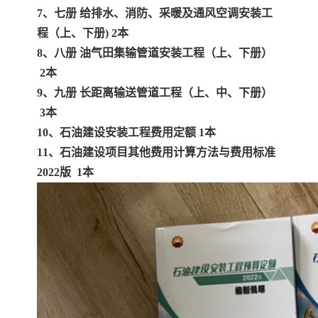
7、七册 给排水、消防、采暖及通风空调安装工
云南省建设工程预算定额
2020民法典
程（上、下册) 2本
8、八册 油气田集输管道安装工程（上、下册）
陕西省水利工程概预算定
宁夏建设工程计价定额
2本
9、九册 长距离输送管道工程（上、中、下册）
额
冶金工业建设工程概算定
河北省建设工程消耗量定
3本
10
、
石油建设安装工程费用定额 1本
额
额
天津建设工程预算定额
20kv及以下配电网工程预
11
、
石油建设项目其他费用计算方法与费用标准
算定额
广东省水利水电概预算定
全国消耗量工程定额
2022版 1本
额
四川省清单计价定额
北京市建设工程消耗量定
额