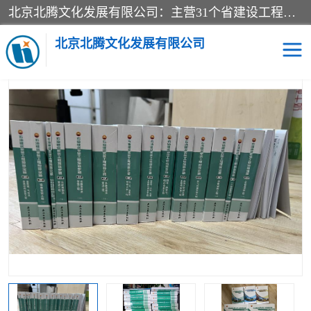
北京北腾文化发展有限公司：主营31个省建设工程预算书,工程预算软件,工程计价依据,工程造价定额,工程量清单计价定额,建设工程量消耗量定额,各行业工程预算定额,铁路定额,电力定额,矿山定额,*,黄金定额,钢铁企业检修定额,中石化安装检修定额,煤矿图书,医院书籍等.诚信的经营，在发展的同时公司不忘不断总结不断优化为客户的服务，和一如既往的热情赢得了新老客户的极高评价及青睐。
当前位置：
首页
>
供应商机
>
石油建设安装工程预算定
> 2022版石
油建设 刷油、防腐蚀、绝热安装工程定额_中石油新定额
北京北腾文化发展有限公司
医院图书
预算定额
电力图书
煤矿图书
标准图书
铁路建设工程预算定额
电力行业工程预算定额
石油化工安装预算定额
新石油化工检修定额
石油化工概算定额数据
石油建设安装工程预算定
长输管道工程检修维修预