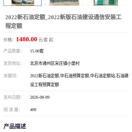
算定额
山东省工程预算定额
法律图书
2022新石油定额_2022新版石油建设通信安装工
电网技改,拆除,检修定额
炼油化工计价依据定额
程定额
信息通信建设工程预算定
火力发电机组检修定额
1480.00
价格：
元/套 起
额
湖北建设工程消耗量定额
湖南建设工程预算定额
产品数量：
15.00套
煤炭建设工程预算定额
钢铁检修工程预算定额
发货地址：
北京市通州区宋庄镇小堡村
关键词：
2022新石油定额,中石油预算定额,中石油定额站,石油建
黄金矿山工程预算定额
冶金工业矿山建设工程预
设工程预算定额
算定额2
冶金工业建设工程预算定
人防工程预算定额
发布日期：
2026-08-09
额
电子工程概预算定额
有色工程预算定额
阅 读 量：
409
内河航运工程概预算定额
沿海港口工程预算定额
产品描述