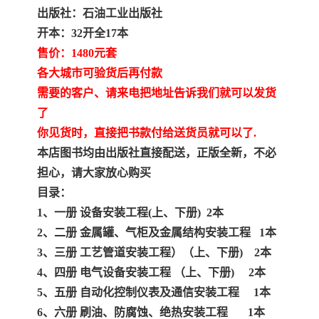
陕西建设工程消耗量定额
新疆建设工程预算定额
出版社：石油工业出版社
开本：32开全17本
贵州水利水电定额
铁路概预算定额
售价：1480元套
青海省建筑工程消耗量定
西藏建筑工程计价定额
各大城市可验货后再付款
需要的客户、请来电把地址告诉我们就可以发货
额
20kv及以下配电网工程定
地质灾害治理工程质量检
了
你见货时，直接把书款付给送货员就可以了.
额
验评定标准
广西建筑安装工程预算定
内河沿海港口疏浚定额
本店图书均由出版社直接配送，正版全新，不必
担心，请大家放心购买
额
*考军校教材
黑龙江建设工程计价定额
目录：
依据
海南省建设工程预算定额
浙江省建设工程预算定额
1、一册 设备安装工程(上、下册) 2本
2、二册 金属罐、气柜及金属结构安装工程 1本
电力工程预算概算定额
重庆市建设工程计价定额
3、三册 工艺管道安装工程）（上、下册) 2本
4、四册 电气设备安装工程 （上、下册) 2本
江苏省建设工程计价定额
深圳市建设工程消耗量定
5、五册 自动化控制仪表及通信安装工程 1本
6、六册 刷油、防腐蚀、绝热安装工程 1本
额
四川省清单定额
河南省建设工程预算定额