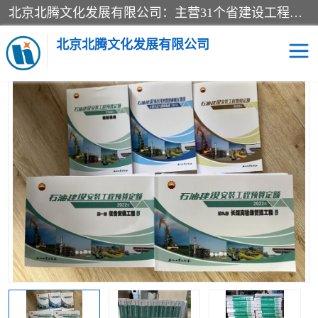
北京北腾文化发展有限公司：主营31个省建设工程预算书,工程预算软件,工程计价依据,工程造价定额,工程量清单计价定额,建设工程量消耗量定额,各行业工程预算定额,铁路定额,电力定额,矿山定额,*,黄金定额,钢铁企业检修定额,中石化安装检修定额,煤矿图书,医院书籍等.诚信的经营，在发展的同时公司不忘不断总结不断优化为客户的服务，和一如既往的热情赢得了新老客户的极高评价及青睐。
当前位置：
首页
>
供应商机
>
石油建设安装工程预算定
> 2022新石
油定额_2022新版石油建设通信安装工程定额
北京北腾文化发展有限公司
医院图书
预算定额
电力图书
煤矿图书
标准图书
铁路建设工程预算定额
电力行业工程预算定额
石油化工安装预算定额
新石油化工检修定额
石油化工概算定额数据
石油建设安装工程预算定
长输管道工程检修维修预