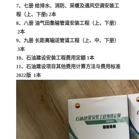
7、七册 给排水、消防、采暖及通风空调安装工
云南省建设工程预算定额
2020民法典
程（上、下册) 2本
8、八册 油气田集输管道安装工程（上、下册）
陕西省水利工程概预算定
宁夏建设工程计价定额
2本
9、九册 长距离输送管道工程（上、中、下册）
额
冶金工业建设工程概算定
河北省建设工程消耗量定
3本
10
、
石油建设安装工程费用定额 1本
额
额
天津建设工程预算定额
20kv及以下配电网工程预
11
、
石油建设项目其他费用计算方法与费用标准
算定额
广东省水利水电概预算定
全国消耗量工程定额
2022版 1本
额
四川省清单计价定额
北京市建设工程消耗量定
额