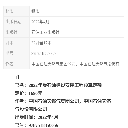
疏浚工程预算定额
吉林建筑工程预算定额
材质
纸质
吉林建设工程计价定额
辽宁省建筑工程预算定额
出版日期
2022年4月
福建建设工程预算定额
贵州省工程预算定额
出版社
石油工业出版社
开本
32开全17本
辽宁省工程计价定额
上海建设预算工程定额
书号
9787518350056
江西省建筑工程预算定额
安徽省建设工程预算定额
作者
中国石油天然气集团公司，中国石油天然气股份有限公司
锅炉及压力容器规范国际
广东省建设工程预算定额
1】
书名：2022年版石油建设安装工程预算定额
性规范ASME
湖北省建设工程预算定额
年考军校教材资料
定价：1690元
甘肃省建设工程预算定额
山西省建设工程预算定额
作者：中国石油天然气集团公司，中国石油天然
气股份有限公司
内蒙古建设工程预算定额
公路工程预算定额
出版时间：2022年4月
书号：9787518350056