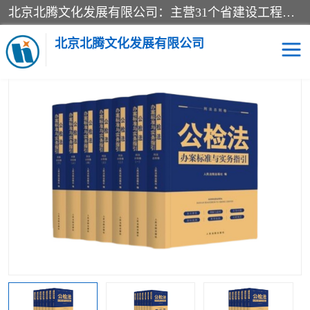
北京北腾文化发展有限公司：主营31个省建设工程预算书,工程预算软件,工程计价依据,工程造价定额,工程量清单计价定额,建设工程量消耗量定额,各行业工程预算定额,铁路定额,电力定额,矿山定额,*,黄金定额,钢铁企业检修定额,中石化安装检修定额,煤矿图书,医院书籍等.诚信的经营，在发展的同时公司不忘不断总结不断优化为客户的服务，和一如既往的热情赢得了新老客户的极高评价及青睐。
当前位置：
首页
>
供应商机
>
法律图书
> 2022新书 公检法办案标准
与实务指引 全套7册
北京北腾文化发展有限公司
医院图书
预算定额
电力图书
煤矿图书
标准图书
铁路建设工程预算定额
电力行业工程预算定额
石油化工安装预算定额
新石油化工检修定额
石油化工概算定额数据
石油建设安装工程预算定
长输管道工程检修维修预