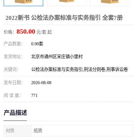
算定额
山东省工程预算定额
法律图书
2022新书 公检法办案标准与实务指引 全套7册
电网技改,拆除,检修定额
炼油化工计价依据定额
850.00
价格：
元/套 起
信息通信建设工程预算定
火力发电机组检修定额
产品数量：
0.00套
额
湖北建设工程消耗量定额
湖南建设工程预算定额
发货地址：
北京市通州区宋庄镇小堡村
煤炭建设工程预算定额
钢铁检修工程预算定额
关键词：
公检法办案标准与实务指引,刑法分则卷,刑事诉讼卷
黄金矿山工程预算定额
冶金工业矿山建设工程预
发布日期：
2026-08-08
算定额2
阅 读 量：
冶金工业建设工程预算定
771
人防工程预算定额
额
电子工程概预算定额
有色工程预算定额
产品描述
内河航运工程概预算定额
沿海港口工程预算定额
材质
纸质