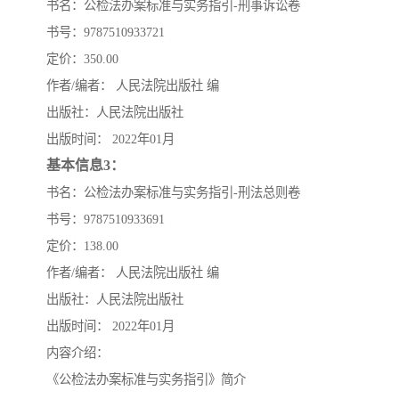
书名：公检法办案标准与实务指引-刑事诉讼卷
书号：9787510933721
云南省建设工程预算定额
2020民法典
定价：350.00
陕西省水利工程概预算定
宁夏建设工程计价定额
作者/编者： 人民法院出版社 编
出版社：人民法院出版社
额
冶金工业建设工程概算定
河北省建设工程消耗量定
出版时间： 2022年01月
基本信息3：
额
额
天津建设工程预算定额
20kv及以下配电网工程预
书名：公检法办案标准与实务指引-刑法总则卷
算定额
广东省水利水电概预算定
全国消耗量工程定额
书号：9787510933691
定价：138.00
额
四川省清单计价定额
北京市建设工程消耗量定
作者/编者： 人民法院出版社 编
出版社：人民法院出版社
额
出版时间： 2022年01月
内容介绍：
《公检法办案标准与实务指引》简介