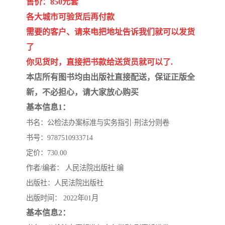
售价：850元套
陕西建设工程消耗量定额
新疆建设工程预算定额
各大城市可验货后再付款
贵州水利水电定额
铁路概预算定额
需要的客户、请来电把地址告诉我们就可以发货
了
青海省建筑工程消耗量定
西藏建筑工程计价定额
你见货时，直接把书款给送货员就可以了.
额
20kv及以下配电网工程定
地质灾害治理工程质量检
本店所有图书均由出版社直接配送，保证正版全
新，不必担心，请大家放心购买
额
验评定标准
广西建筑安装工程预算定
内河沿海港口疏浚定额
基本信息1：
书名：公检法办案标准与实务指引·刑法分则卷
额
*考军校教材
黑龙江建设工程计价定额
书号：9787510933714
依据
海南省建设工程预算定额
浙江省建设工程预算定额
定价：730.00
作者/编者： 人民法院出版社 编
电力工程预算概算定额
重庆市建设工程计价定额
出版社：人民法院出版社
出版时间： 2022年01月
江苏省建设工程计价定额
深圳市建设工程消耗量定
基本信息2：
额
四川省清单定额
河南省建设工程预算定额