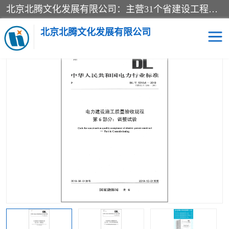
北京北腾文化发展有限公司：主营31个省建设工程预算书,工程预算软件,工程计价依据,工程造价定额,工程量清单计价定额,建设工程量消耗量定额,各行业工程预算定额,铁路定额,电力定额,矿山定额,*,黄金定额,钢铁企业检修定额,中石化安装检修定额,煤矿图书,医院书籍等.诚信的经营，在发展的同时公司不忘不断总结不断优化为客户的服务，和一如既往的热情赢得了新老客户的极高评价及青睐。
当前位置：
首页
>
供应商机
>
电力图书
> 新书DL/T5210.1-2021电力
土建工程施工验收规程全6册
北京北腾文化发展有限公司