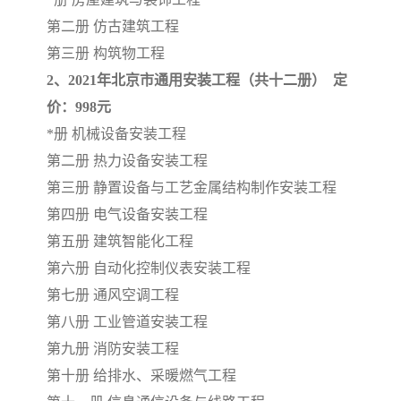
第二册 仿古建筑工程
云南省建设工程预算定额
2020民法典
第三册 构筑物工程
2、2021年北京市通用安装工程（共十二册） 定
陕西省水利工程概预算定
宁夏建设工程计价定额
价：998元
额
冶金工业建设工程概算定
河北省建设工程消耗量定
*册 机械设备安装工程
第二册 热力设备安装工程
额
额
天津建设工程预算定额
20kv及以下配电网工程预
第三册 静置设备与工艺金属结构制作安装工程
第四册 电气设备安装工程
算定额
广东省水利水电概预算定
全国消耗量工程定额
第五册 建筑智能化工程
额
四川省清单计价定额
北京市建设工程消耗量定
第六册 自动化控制仪表安装工程
第七册 通风空调工程
额
第八册 工业管道安装工程
第九册 消防安装工程
第十册 给排水、采暖燃气工程