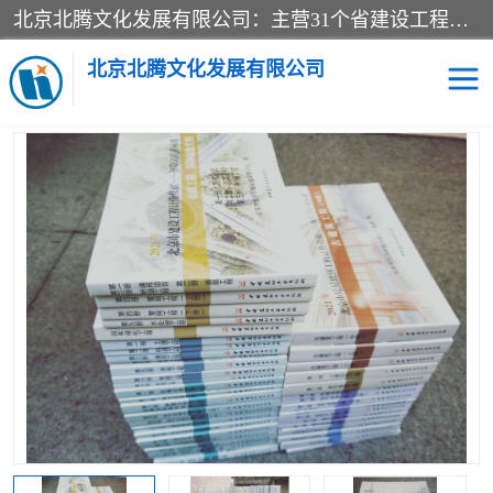
北京北腾文化发展有限公司：主营31个省建设工程预算书,工程预算软件,工程计价依据,工程造价定额,工程量清单计价定额,建设工程量消耗量定额,各行业工程预算定额,铁路定额,电力定额,矿山定额,*,黄金定额,钢铁企业检修定额,中石化安装检修定额,煤矿图书,医院书籍等.诚信的经营，在发展的同时公司不忘不断总结不断优化为客户的服务，和一如既往的热情赢得了新老客户的极高评价及青睐。
当前位置：
首页
>
供应商机
>
北京市建设工程消耗量定额
> 京建发
2021年201号文-北京预算定额消耗量标准-2021版北京市建设工程计价
北京北腾文化发展有限公司
依据
医院图书
预算定额
电力图书
煤矿图书
标准图书
铁路建设工程预算定额
电力行业工程预算定额
石油化工安装预算定额
新石油化工检修定额
石油化工概算定额数据
石油建设安装工程预算定
长输管道工程检修维修预