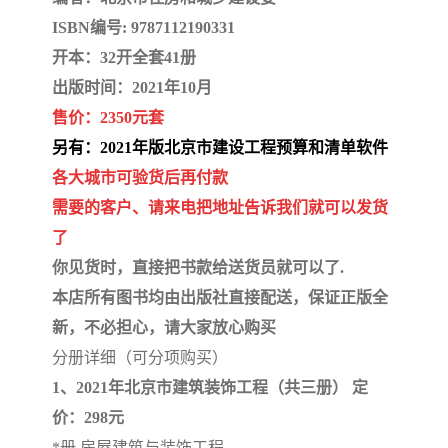
陕西建设工程消耗量定额
新疆建设工程预算定额
ISBN编号: 9787112190331
贵州水利水电定额
铁路概预算定额
开本：32开全套41册
出版时间：2021年10月
青海省建筑工程消耗量定
西藏建筑工程计价定额
售价：2350元套
另有：2021年版北京市建设工程预算和清单软件
额
20kv及以下配电网工程定
地质灾害治理工程质量检
各大城市可验货后再付款
额
验评定标准
广西建筑安装工程预算定
内河沿海港口疏浚定额
需要的客户、请来电把地址告诉我们就可以发货
了
额
*考军校教材
黑龙江建设工程计价定额
你见货时，直接把书款给送货员就可以了.
依据
本店所有图书均由出版社直接配送，保证正版全
海南省建设工程预算定额
浙江省建设工程预算定额
新，不必担心，请大家放心购买
电力工程预算概算定额
重庆市建设工程计价定额
分册详细（可分项购买）
1、2021年北京市建筑装饰工程（共三册） 定
江苏省建设工程计价定额
深圳市建设工程消耗量定
价：298元
额
四川省清单定额
河南省建设工程预算定额
*册 房屋建筑与装饰工程