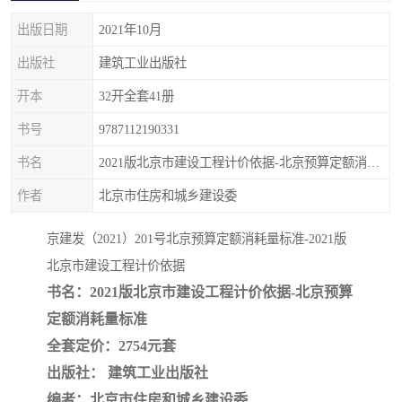
疏浚工程预算定额
吉林建筑工程预算定额
出版日期
2021年10月
吉林建设工程计价定额
辽宁省建筑工程预算定额
出版社
建筑工业出版社
开本
32开全套41册
福建建设工程预算定额
贵州省工程预算定额
书号
9787112190331
辽宁省工程计价定额
上海建设预算工程定额
书名
2021版北京市建设工程计价依据-北京预算定额消耗量标准
江西省建筑工程预算定额
安徽省建设工程预算定额
作者
北京市住房和城乡建设委
锅炉及压力容器规范国际
广东省建设工程预算定额
京建发（2021）201号北京预算定额消耗量标准-2021版
北京市建设工程计价依据
性规范ASME
湖北省建设工程预算定额
年考军校教材资料
书名：2021版北京市建设工程计价依据-北京预算
甘肃省建设工程预算定额
山西省建设工程预算定额
定额消耗量标准
全套定价：2754元套
内蒙古建设工程预算定额
公路工程预算定额
出版社： 建筑工业出版社
编者：北京市住房和城乡建设委