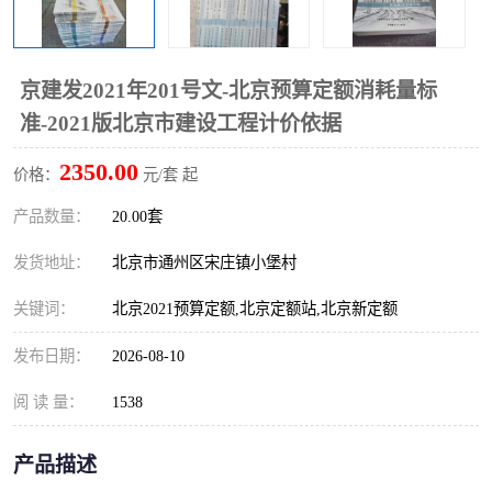
算定额
山东省工程预算定额
法律图书
电网技改,拆除,检修定额
炼油化工计价依据定额
京建发2021年201号文-北京预算定额消耗量标
准-2021版北京市建设工程计价依据
信息通信建设工程预算定
火力发电机组检修定额
2350.00
价格：
元/套 起
额
湖北建设工程消耗量定额
湖南建设工程预算定额
产品数量：
20.00套
煤炭建设工程预算定额
钢铁检修工程预算定额
发货地址：
北京市通州区宋庄镇小堡村
黄金矿山工程预算定额
冶金工业矿山建设工程预
关键词：
北京2021预算定额,北京定额站,北京新定额
算定额2
冶金工业建设工程预算定
人防工程预算定额
发布日期：
2026-08-10
额
电子工程概预算定额
有色工程预算定额
阅 读 量：
1538
内河航运工程概预算定额
沿海港口工程预算定额
产品描述