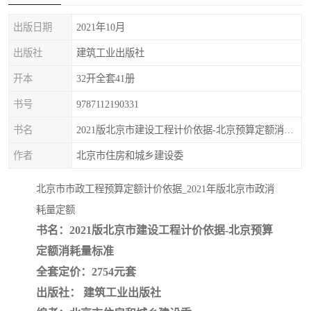
疏浚工程预算定额
吉林建筑工程预算定额
出版日期
2021年10月
吉林建设工程计价定额
辽宁省建筑工程预算定额
出版社
建筑工业出版社
福建建设工程预算定额
贵州省工程预算定额
开本
32开全套41册
书号
9787112190331
辽宁省工程计价定额
上海建设预算工程定额
书名
2021版北京市建设工程计价依据-北京预算定额消耗量标准
江西省建筑工程预算定额
安徽省建设工程预算定额
作者
北京市住房和城乡建设委
锅炉及压力容器规范国际
广东省建设工程预算定额
北京市市政工程预算定额计价依据_2021年版北京市政消
耗量定额
性规范ASME
湖北省建设工程预算定额
年考军校教材资料
书名：2021版北京市建设工程计价依据-北京预算
甘肃省建设工程预算定额
山西省建设工程预算定额
定额消耗量标准
全套定价：2754元套
内蒙古建设工程预算定额
公路工程预算定额
出版社： 建筑工业出版社