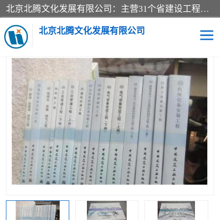
北京北腾文化发展有限公司：主营31个省建设工程预算书,工程预算软件,工程计价依据,工程造价定额,工程量清单计价定额,建设工程量消耗量定额,各行业工程预算定额,铁路定额,电力定额,矿山定额,*,黄金定额,钢铁企业检修定额,中石化安装检修定额,煤矿图书,医院书籍等.诚信的经营，在发展的同时公司不忘不断总结不断优化为客户的服务，和一如既往的热情赢得了新老客户的极高评价及青睐。
当前位置：
首页
>
供应商机
>
北京市建设工程消耗量定额
> 北京市
市政工程预算定额计价依据_2021年版北京市政消耗量定额
北京北腾文化发展有限公司
医院图书
预算定额
电力图书
煤矿图书
标准图书
铁路建设工程预算定额
电力行业工程预算定额
石油化工安装预算定额
新石油化工检修定额
石油化工概算定额数据
石油建设安装工程预算定
长输管道工程检修维修预