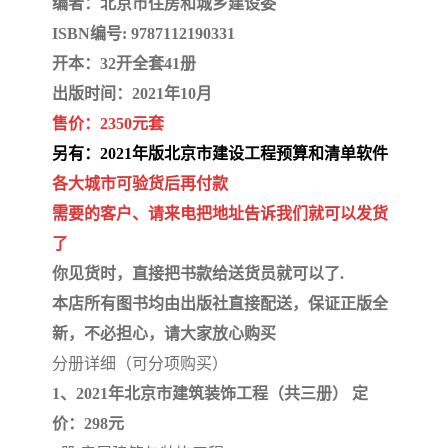
编者：北京市住房和城乡建设委
陕西建设工程消耗量定额
新疆建设工程预算定额
ISBN编号: 9787112190331
贵州水利水电定额
铁路概预算定额
开本：32开全套41册
出版时间：2021年10月
青海省建筑工程消耗量定
西藏建筑工程计价定额
售价：2350元套
额
20kv及以下配电网工程定
地质灾害治理工程质量检
另有：2021年版北京市建设工程预算和清单软件
各大城市可验货后再付款
额
验评定标准
广西建筑安装工程预算定
内河沿海港口疏浚定额
需要的客户、请来电把地址告诉我们就可以发货
了
额
*考军校教材
黑龙江建设工程计价定额
你见货时，直接把书款给送货员就可以了.
依据
海南省建设工程预算定额
浙江省建设工程预算定额
本店所有图书均由出版社直接配送，保证正版全
新，不必担心，请大家放心购买
电力工程预算概算定额
重庆市建设工程计价定额
分册详细（可分项购买）
1、2021年北京市建筑装饰工程（共三册） 定
江苏省建设工程计价定额
深圳市建设工程消耗量定
价：298元
额
四川省清单定额
河南省建设工程预算定额