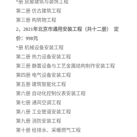
*册 房屋建筑与装饰工程
第二册 仿古建筑工程
云南省建设工程预算定额
2020民法典
第三册 构筑物工程
陕西省水利工程概预算定
宁夏建设工程计价定额
2、2021年北京市通用安装工程（共十二册） 定
价：998元
额
冶金工业建设工程概算定
河北省建设工程消耗量定
*册 机械设备安装工程
第二册 热力设备安装工程
额
额
天津建设工程预算定额
20kv及以下配电网工程预
第三册 静置设备与工艺金属结构制作安装工程
算定额
广东省水利水电概预算定
全国消耗量工程定额
第四册 电气设备安装工程
第五册 建筑智能化工程
额
四川省清单计价定额
北京市建设工程消耗量定
第六册 自动化控制仪表安装工程
第七册 通风空调工程
额
第八册 工业管道安装工程
第九册 消防安装工程
第十册 给排水、采暖燃气工程