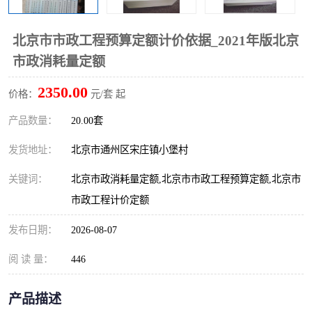
算定额
山东省工程预算定额
法律图书
北京市市政工程预算定额计价依据_2021年版北京
电网技改,拆除,检修定额
炼油化工计价依据定额
市政消耗量定额
信息通信建设工程预算定
火力发电机组检修定额
2350.00
价格：
元/套 起
额
湖北建设工程消耗量定额
湖南建设工程预算定额
产品数量：
20.00套
煤炭建设工程预算定额
钢铁检修工程预算定额
发货地址：
北京市通州区宋庄镇小堡村
关键词：
北京市政消耗量定额,北京市市政工程预算定额,北京市
黄金矿山工程预算定额
冶金工业矿山建设工程预
市政工程计价定额
算定额2
冶金工业建设工程预算定
人防工程预算定额
发布日期：
2026-08-07
额
电子工程概预算定额
有色工程预算定额
阅 读 量：
446
内河航运工程概预算定额
沿海港口工程预算定额
产品描述