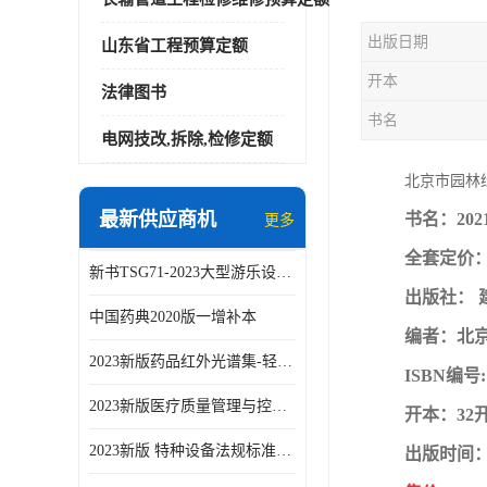
出版日期
山东省工程预算定额
开本
法律图书
书名
电网技改,拆除,检修定额
北京市园林
最新供应商机
书名：20
更多
全套定价：
新书TSG71-2023大型游乐设施安全技术规程
出版社： 
中国药典2020版一增补本
编者：北
2023新版药品红外光谱集-轻工业出版社
ISBN编号: 
2023新版医疗质量管理与控制指标汇编5.0版
开本：32
2023新版 特种设备法规标准手册 机电类标准客运索道卷
出版时间：