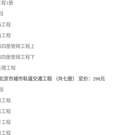
工程1册
项目
路工程
涵工程
第四册管网工程上
第四册管网工程下
处理工程
1年北京市城市轨道交通工程 （共七册） 定价：298元
工程
道工程
信工程
号工程
电工程