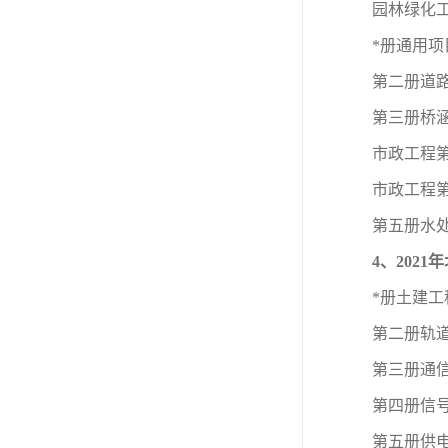
园林绿化
*册通用
第二册道
第三册桥
市政工程
市政工程
第五册水
4、202
*册土建
第二册轨
第三册通
第四册信
第五册供