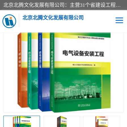
北京北腾文化发展有限公司：主营31个省建设工程预算书,工程预算软件,工程计价依据,工程造价定额,工程量清单计价定额,建设工程量消耗量定额,各行业工程预算定额,铁路定额,电力定额,矿山定额,*,黄金定额,钢铁企业检修定额,中石化安装检修定额,煤矿图书,医院书籍等.诚信的经营，在发展的同时公司不忘不断总结不断优化为客户的服务，和一如既往的热情赢得了新老客户的极高评价及青睐。
当前位置：
首页
>
供应商机
>
电力图书
> 2021年版电力 电气设备安
装工程造价从业人员职业能力培训教材全7册
北京北腾文化发展有限公司
医院图书
预算定额
电力图书
煤矿图书
标准图书
铁路建设工程预算定额
电力行业工程预算定额
石油化工安装预算定额
新石油化工检修定额
石油化工概算定额数据
石油建设安装工程预算定
长输管道工程检修维修预