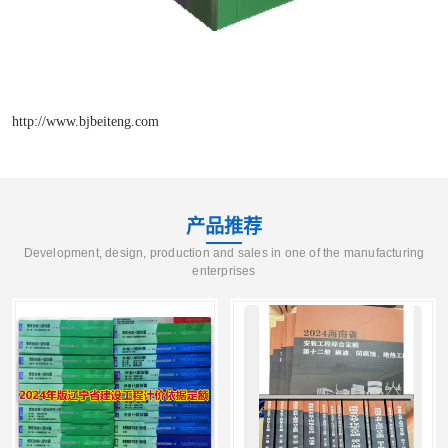
http://www.bjbeiteng.com
产品推荐
Development, design, production and sales in one of the manufacturing
enterprises