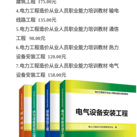
建筑工程 175.00元
4.电力工程造价从业人员职业能力培训教材 输电
云南省建设工程预算定额
2020民法典
线路工程 135.00元
陕西省水利工程概预算定
宁夏建设工程计价定额
5.电力工程造价从业人员职业能力培训教材 通信
工程 98.00元
额
冶金工业建设工程概算定
河北省建设工程消耗量定
6.电力工程造价从业人员职业能力培训教材 热力
设备安装工程 120.00元
额
额
天津建设工程预算定额
20kv及以下配电网工程预
7.电力工程造价从业人员职业能力培训教材 电气
算定额
广东省水利水电概预算定
全国消耗量工程定额
设备安装工程 158.00元
额
四川省清单计价定额
北京市建设工程消耗量定
额