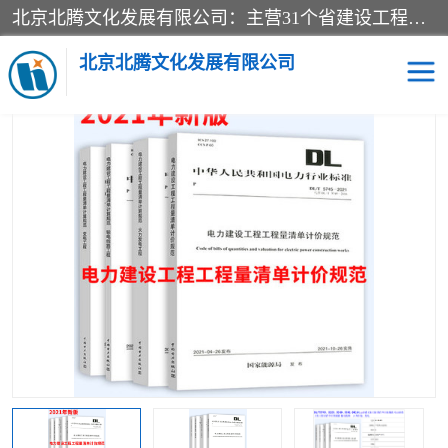
北京北腾文化发展有限公司：主营31个省建设工程预算书,工程预算软件,工程计价依据,工程造价定额,工程量清单计价定额,建设工程量消耗量定额,各行业工程预算定额,铁路定额,电力定额,矿山定额,*,黄金定额,钢铁企业检修定额,中石化安装检修定额,煤矿图书,医院书籍等.诚信的经营，在发展的同时公司不忘不断总结不断优化为客户的服务，和一如既往的热情赢得了新老客户的极高评价及青睐。
当前位置：
首页
>
供应商机
>
电力图书
> 新书DL/T5341-2021电力变
电工程工程量清单计算规范全4本
北京北腾文化发展有限公司
医院图书
预算定额
电力图书
煤矿图书
标准图书
铁路建设工程预算定额
电力行业工程预算定额
石油化工安装预算定额
新石油化工检修定额
石油化工概算定额数据
石油建设安装工程预算定
长输管道工程检修维修预