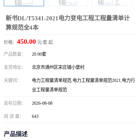
算定额
山东省工程预算定额
法律图书
新书DL/T5341-2021电力变电工程工程量清单计
电网技改,拆除,检修定额
炼油化工计价依据定额
算规范全4本
信息通信建设工程预算定
火力发电机组检修定额
450.00
价格：
元/套 起
额
湖北建设工程消耗量定额
湖南建设工程预算定额
产品数量：
20.00套
煤炭建设工程预算定额
钢铁检修工程预算定额
发货地址：
北京市通州区宋庄镇小堡村
关键词：
电力工程量清单规范,电力工程量清单规范2021,电力行
黄金矿山工程预算定额
冶金工业矿山建设工程预
业工程量清单规范
算定额2
冶金工业建设工程预算定
人防工程预算定额
发布日期：
2026-08-08
额
电子工程概预算定额
有色工程预算定额
阅 读 量：
643
内河航运工程概预算定额
沿海港口工程预算定额
产品描述