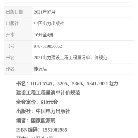
疏浚工程预算定额
吉林建筑工程预算定额
出版日期
2021年07月
吉林建设工程计价定额
辽宁省建筑工程预算定额
出版社
中国电力出版社
福建建设工程预算定额
贵州省工程预算定额
开本
16开全4册
书号
9787519856052
辽宁省工程计价定额
上海建设预算工程定额
书名
2021电力建设工程工程量清单计价规范
江西省建筑工程预算定额
安徽省建设工程预算定额
作者
能源局
锅炉及压力容器规范国际
广东省建设工程预算定额
书名：DL/T5745、5205、5369、5341-2021电力
建设工程工程量清单计价规范
性规范ASME
湖北省建设工程预算定额
年考军校教材资料
全套定价：610元套
甘肃省建设工程预算定额
山西省建设工程预算定额
出版社：中国电力出版社
编者：国家能源局
内蒙古建设工程预算定额
公路工程预算定额
ISBN编码：1551982985