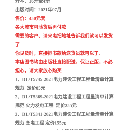
开本：16开全4册
陕西建设工程消耗量定额
新疆建设工程预算定额
出版时间：2021年07月
贵州水利水电定额
铁路概预算定额
售价：450元套
各大城市可验货后再付款
青海省建筑工程消耗量定
西藏建筑工程计价定额
需要的客户、请来电把地址告诉我们就可以发货
额
20kv及以下配电网工程定
地质灾害治理工程质量检
了
你见货时，直接把书款给送货员就可以了.
额
验评定标准
广西建筑安装工程预算定
内河沿海港口疏浚定额
本店图书均由出版社直接配送，保证正版，不必
担心，请大家放心购买
额
*考军校教材
黑龙江建设工程计价定额
1、DL/T5745-2021电力建设工程工程量清单计算
依据
海南省建设工程预算定额
浙江省建设工程预算定额
规范 定价85元
2、DL/T5369-2021电力建设工程工程量清单计算
电力工程预算概算定额
重庆市建设工程计价定额
规范 火力发电工程 定价255元
3、DL/T5341-2021电力建设工程工程量清单计算
江苏省建设工程计价定额
深圳市建设工程消耗量定
规范 变电工程 定价155元
额
四川省清单定额
河南省建设工程预算定额