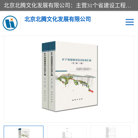
北京北腾文化发展有限公司：主营31个省建设工程预算书,工程预算软件,工程计价依据,工程造价定额,工程量清单计价定额,建设工程量消耗量定额,各行业工程预算定额,铁路定额,电力定额,矿山定额,*,黄金定额,钢铁企业检修定额,中石化安装检修定额,煤矿图书,医院书籍等.诚信的经营，在发展的同时公司不忘不断总结不断优化为客户的服务，和一如既往的热情赢得了新老客户的极高评价及青睐。
当前位置：
首页
>
供应商机
>
标准图书
> 2021新矿产资源储量技术
标准汇编第二版-地质出版社
北京北腾文化发展有限公司
医院图书
预算定额
电力图书
煤矿图书
标准图书
铁路建设工程预算定额
电力行业工程预算定额
石油化工安装预算定额
新石油化工检修定额
石油化工概算定额数据
石油建设安装工程预算定
长输管道工程检修维修预