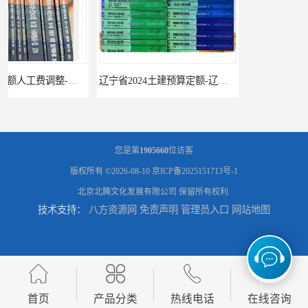
辽宁省2024土建预算定额-辽宁安装预算定额-辽宁通风空调安装定额
海南2024新定额人工费调整-海南2024版安装定额-海南2024房屋建筑定额-海南定额
您是第
1905660
位访客
版权所有 ©2026-08-10
京ICP备2025151713号-1
北京北腾文化发展有限公司
保留所有权利.
技术支持：
八方资源网
免责声明
管理员入口
网站地图
首页
产品分类
热线电话
在线咨询