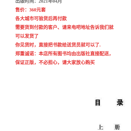
出版时间：2021年04月
陕西建设工程消耗量定额
新疆建设工程预算定额
售价：360元套
贵州水利水电定额
铁路概预算定额
各大城市可验货后再付款
需要货到付款的客户、请来电吧地址告诉我们就
青海省建筑工程消耗量定
西藏建筑工程计价定额
可以发货了
额
20kv及以下配电网工程定
地质灾害治理工程质量检
你见货时，直接把书款给送货员就可以了.
郑重诚诺：本店所有图书均由出版社直接配送，
额
验评定标准
广西建筑安装工程预算定
内河沿海港口疏浚定额
保证正版，不必担心，请大家放心购买
额
*考军校教材
黑龙江建设工程计价定额
依据
海南省建设工程预算定额
浙江省建设工程预算定额
电力工程预算概算定额
重庆市建设工程计价定额
江苏省建设工程计价定额
深圳市建设工程消耗量定
额
四川省清单定额
河南省建设工程预算定额