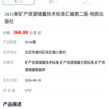
算定额
山东省工程预算定额
法律图书
2021新矿产资源储量技术标准汇编第二版-地质出
电网技改,拆除,检修定额
炼油化工计价依据定额
版社
信息通信建设工程预算定
火力发电机组检修定额
360.00
价格：
元/套 起
额
湖北建设工程消耗量定额
湖南建设工程预算定额
产品数量：
20.00套
煤炭建设工程预算定额
钢铁检修工程预算定额
发货地址：
北京市通州区宋庄镇小堡村
关键词：
矿产资源储量技术标准,矿产资源储量分类标准,矿产资
黄金矿山工程预算定额
冶金工业矿山建设工程预
源储量数据库
算定额2
冶金工业建设工程预算定
人防工程预算定额
发布日期：
2026-08-10
额
电子工程概预算定额
有色工程预算定额
阅 读 量：
1717
内河航运工程概预算定额
沿海港口工程预算定额
产品描述