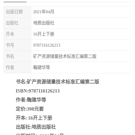
疏浚工程预算定额
吉林建筑工程预算定额
出版日期
2021年04月
吉林建设工程计价定额
辽宁省建筑工程预算定额
出版社
地质出版社
福建建设工程预算定额
贵州省工程预算定额
开本
16开上下册
书号
9787116126213
辽宁省工程计价定额
上海建设预算工程定额
书名
矿产资源储量技术标准汇编第二版
江西省建筑工程预算定额
安徽省建设工程预算定额
作者
鞠建华等
锅炉及压力容器规范国际
广东省建设工程预算定额
书名:矿产资源储量技术标准汇编第二版
ISBN:9787116126213
性规范ASME
湖北省建设工程预算定额
年考军校教材资料
作者:鞠建华等
甘肃省建设工程预算定额
山西省建设工程预算定额
定价:398元套
开本: 16开上下册
内蒙古建设工程预算定额
公路工程预算定额
出版社:地质出版社