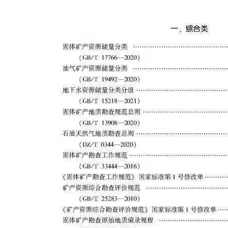
云南省建设工程预算定额
2020民法典
陕西省水利工程概预算定
宁夏建设工程计价定额
额
冶金工业建设工程概算定
河北省建设工程消耗量定
额
额
天津建设工程预算定额
20kv及以下配电网工程预
算定额
广东省水利水电概预算定
全国消耗量工程定额
额
四川省清单计价定额
北京市建设工程消耗量定
额