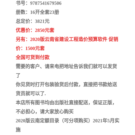
陕西建设工程消耗量定额
新疆建设工程预算定额
书号：9787541679506
册数：16开全套23册
贵州水利水电定额
铁路概预算定额
总定价：3821元
优惠价：2850元套
青海省建筑工程消耗量定
西藏建筑工程计价定额
另有：2020版云南省建设工程造价预算软件 促销
额
20kv及以下配电网工程定
地质灾害治理工程质量检
价：1500元套
全国可货到付款
额
验评定标准
广西建筑安装工程预算定
内河沿海港口疏浚定额
需要的客户、请来电把地址告诉我们就可以发货
额
*考军校教材
黑龙江建设工程计价定额
了
你见货时打开包装验货后付款，直接把书款给送
依据
海南省建设工程预算定额
浙江省建设工程预算定额
货员就可以了.
本店所有图书均由出版社直接配送，保证正版，
电力工程预算概算定额
重庆市建设工程计价定额
不必担心，请大家放心购买
江苏省建设工程计价定额
深圳市建设工程消耗量定
2020版云南定额目录（可分项购买）2021年5月实
施
额
四川省清单定额
河南省建设工程预算定额