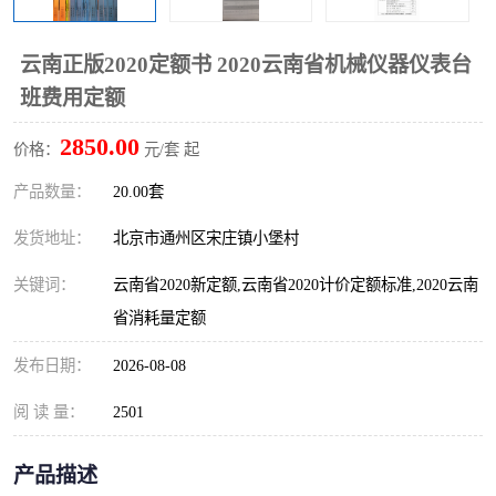
算定额
山东省工程预算定额
法律图书
云南正版2020定额书 2020云南省机械仪器仪表台
电网技改,拆除,检修定额
炼油化工计价依据定额
班费用定额
信息通信建设工程预算定
火力发电机组检修定额
2850.00
价格：
元/套 起
额
湖北建设工程消耗量定额
湖南建设工程预算定额
产品数量：
20.00套
煤炭建设工程预算定额
钢铁检修工程预算定额
发货地址：
北京市通州区宋庄镇小堡村
关键词：
云南省2020新定额,云南省2020计价定额标准,2020云南
黄金矿山工程预算定额
冶金工业矿山建设工程预
省消耗量定额
算定额2
冶金工业建设工程预算定
人防工程预算定额
发布日期：
2026-08-08
额
电子工程概预算定额
有色工程预算定额
阅 读 量：
2501
内河航运工程概预算定额
沿海港口工程预算定额
产品描述