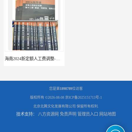
海南2024新定额人工费调整-海南2024版安装定额-海南2024房屋建筑定额-海南定额
辽宁省2024土建预算定额-辽宁安装预算定额-辽宁通风空调安装定额
您是第
1898789
位访客
版权所有 ©2026-08-08
京ICP备2025151713号-1
北京北腾文化发展有限公司
保留所有权利.
技术支持：
八方资源网
免责声明
管理员入口
网站地图