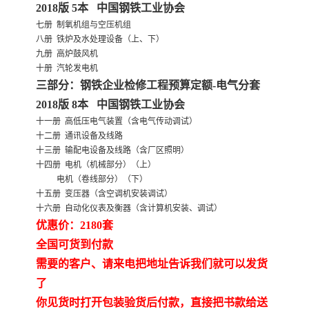
2018版 5本 中国钢铁工业协会
七册 制氧机组与空压机组
云南省建设工程预算定额
2020民法典
八册 铁炉及水处理设备（上、下）
九册 高炉鼓风机
陕西省水利工程概预算定
宁夏建设工程计价定额
十册 汽轮发电机
三部分：钢铁企业检修工程预算定额-电气分套
额
冶金工业建设工程概算定
河北省建设工程消耗量定
2018版 8本 中国钢铁工业协会
十一册 高低压电气装置（含电气传动调试）
额
额
天津建设工程预算定额
20kv及以下配电网工程预
十二册 通讯设备及线路
十三册 输配电设备及线路（含厂区照明）
十四册 电机（机械部分）（上）
算定额
广东省水利水电概预算定
全国消耗量工程定额
电机（卷线部分）（下）
十五册 变压器（含空调机安装调试）
额
四川省清单计价定额
北京市建设工程消耗量定
十六册 自动化仪表及衡器（含计算机安装、调试）
优惠价：2180套
额
全国可货到付款
需要的客户、请来电把地址告诉我们就可以发货
了
你见货时打开包装验货后付款，直接把书款给送