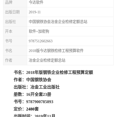
品牌
今达软件
疏浚工程预算定额
吉林建筑工程预算定额
出版日期
2019-11
吉林建设工程计价定额
辽宁省建筑工程预算定额
出版社
中国钢铁协会冶金企业检修定额总站
福建建设工程预算定额
贵州省工程预算定额
开本
软件+加密狗
书号
9787512602663
辽宁省工程计价定额
上海建设预算工程定额
书名
2018版今达钢铁检修工程预算软件
江西省建筑工程预算定额
安徽省建设工程预算定额
作者
冶金企业检修定额总站
锅炉及压力容器规范国际
广东省建设工程预算定额
书名：2018年版钢铁企业检修工程预算定额
性规范ASME
湖北省建设工程预算定额
年考军校教材资料
作者：中国钢铁协会
出版社：冶金工业出版社
甘肃省建设工程预算定额
山西省建设工程预算定额
册数：16开全套23册
书号：9787900785893
内蒙古建设工程预算定额
公路工程预算定额
定价：
2480
套
出版时间：2019年11月