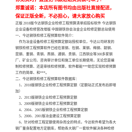
郑重诚诺：本店所有图书均由出版社直接配送，
保证正版全新，不必担心，请大家放心购买
正版 2018版今达钢铁企业检修工程预算清单招投标软件 今达钢铁
企业设备检修营改增版 中国钢铁协会冶金企业检修定额总站使用
一、今达钢铁检修工程预算软件简介：
作为冶金设备检修工程预算定额站授权单位，今达公司研发的
钢铁检修工程预算软件已经在首钢、包钢、莱钢、梅钢、韶钢、
昆钢、重钢、青钢、燕钢、通钢、贵钢、江西铜业等300多家钢
厂、矿业公司、咨询审计单位和施工单位长期使用，无论您是编
制检修预算、还是审核检修预算，软件都能***助您实现检修预算
工作的简单、和***。
二、今达钢铁检修工程预算软件数据库：
1、2018版钢铁企业检修工程预算定额（定额站正式发布后即增
加）
2、2013版钢铁企业检修工程预算定额
3、2009版钢铁企业检修工程预算定额
4、2004、2005版钢铁企业检修工程预算定额
5、2000、2001版冶金建设工程预算定额
6、针对检修工程定额使用杂而全的特点，今达软件希望为各大
钢厂量身配置地方定额库，帮助各大钢厂一套软件解决各种检修