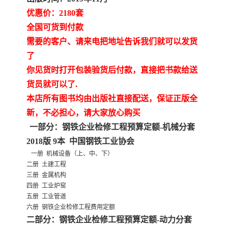
陕西建设工程消耗量定额
新疆建设工程预算定额
优惠价：2180套
贵州水利水电定额
铁路概预算定额
全国可货到付款
需要的客户、请来电把地址告诉我们就可以发货
青海省建筑工程消耗量定
西藏建筑工程计价定额
了
你见货时打开包装验货后付款，直接把书款给送
额
20kv及以下配电网工程定
地质灾害治理工程质量检
货员就可以了.
本店所有图书均由出版社直接配送，保证正版全
额
验评定标准
广西建筑安装工程预算定
内河沿海港口疏浚定额
新，不必担心，请大家放心购买
额
*考军校教材
黑龙江建设工程计价定额
一部分：钢铁企业检修工程预算定额-机械分套
2018版 9本 中国钢铁工业协会
依据
海南省建设工程预算定额
浙江省建设工程预算定额
一册 机械设备（上、中、下）
二册 土建工程
三册 金属机构
电力工程预算概算定额
重庆市建设工程计价定额
四册 工业炉窑
五册 工业管道
江苏省建设工程计价定额
深圳市建设工程消耗量定
六册 钢铁企业检修工程费用定额
二部分：钢铁企业检修工程预算定额-动力分套
额
四川省清单定额
河南省建设工程预算定额