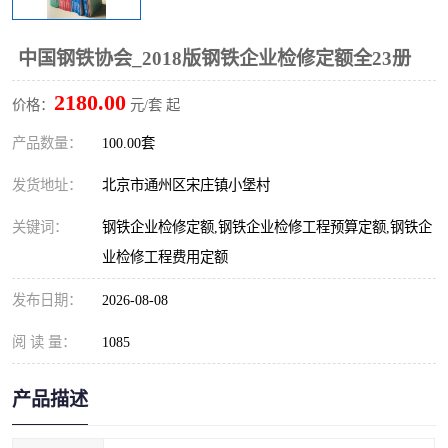
算定额
山东省工程预算定额
法律图书
中国钢铁协会_2018版钢铁企业检修定额全23册
电网技改,拆除,检修定额
炼油化工计价依据定额
2180.00
价格：
元/套 起
信息通信建设工程预算定
火力发电机组检修定额
产品数量：
100.00套
额
湖北建设工程消耗量定额
湖南建设工程预算定额
发货地址：
北京市通州区宋庄镇小堡村
煤炭建设工程预算定额
钢铁检修工程预算定额
关键词：
钢铁企业检修定额,钢铁企业检修工程预算定额,钢铁企
业检修工程费用定额
黄金矿山工程预算定额
冶金工业矿山建设工程预
发布日期：
2026-08-08
算定额2
冶金工业建设工程预算定
人防工程预算定额
阅 读 量：
1085
额
电子工程概预算定额
有色工程预算定额
产品描述
内河航运工程概预算定额
沿海港口工程预算定额