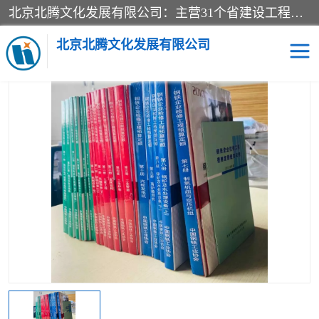
北京北腾文化发展有限公司：主营31个省建设工程预算书,工程预算软件,工程计价依据,工程造价定额,工程量清单计价定额,建设工程量消耗量定额,各行业工程预算定额,铁路定额,电力定额,矿山定额,*,黄金定额,钢铁企业检修定额,中石化安装检修定额,煤矿图书,医院书籍等.诚信的经营，在发展的同时公司不忘不断总结不断优化为客户的服务，和一如既往的热情赢得了新老客户的极高评价及青睐。
当前位置：
首页
>
供应商机
>
钢铁检修工程预算定额
> 中国钢铁协
会_2018版钢铁企业检修定额全23册
北京北腾文化发展有限公司
医院图书
预算定额
电力图书
煤矿图书
标准图书
铁路建设工程预算定额
电力行业工程预算定额
石油化工安装预算定额
新石油化工检修定额
石油化工概算定额数据
石油建设安装工程预算定
长输管道工程检修维修预