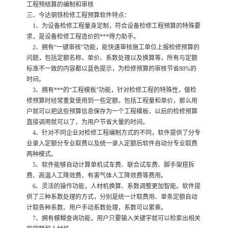
工程预结算的编制和审核
三、今达钢铁检修工程预算软件特点：
1、为设备检修工程量身定制，符合设备检修工程预算的特殊要
求，是设备检修工程造价的***得力助手。
2、拥有“一键审核”功能，能快速审核施工单位上报检修预算的
问题，包括定额名称、单价、系数处理以及换算等，所有与定额
标准不一致的内容都以蓝色提示，为检修预算的审核节省80%的
时间。
3、拥有***的“工程模板”功能，针对检修工程的特殊性，做检
修预算时经常重复使用到一些定额，包括工程量和单价，那么用
户就可以把这些预算信息保存为一个工程模板，以后的检修预算
直接调用就可以了，为用户节省大量的时间。
4、针对不同企业对检修工程编制方式的不同，软件提供了分专
业录入定额分专业取费以及统一录入定额后软件自动分专业取费
两种模式。
5、软件能够自动计算单机试车费、联合试车费、脚手架搭拆
费、高温人工降效费、有害气体人工降效费等费用。
6、灵活的操作功能，人材机换算、系数调整更加智能。软件提
供了三种系数处理的方式，分别是统一计取费用、单条定额自动
计取各种系数、用户手动系数处理，系数可以累乘。
7、拥有模糊查询功能，用户只要输入关键字就可以检索出相关