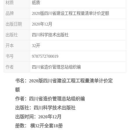
材质
纸质
疏浚工程预算定额
吉林建筑工程预算定额
品牌
2020版四川省建设工程工程量清单计价定额
吉林建设工程计价定额
辽宁省建筑工程预算定额
出版日期
2020年12月
福建建设工程预算定额
贵州省工程预算定额
出版社
四川科学技术出版社
开本
32开
辽宁省工程计价定额
上海建设预算工程定额
书号
9787572700019
江西省建筑工程预算定额
安徽省建设工程预算定额
作者
四川省造价管理总站组织编
锅炉及压力容器规范国际
广东省建设工程预算定额
书名：2020版四川省建设工程工程量清单计价定
性规范ASME
湖北省建设工程预算定额
年考军校教材资料
额
作者：四川省造价管理总站组织编
甘肃省建设工程预算定额
山西省建设工程预算定额
出版社：四川科学技术出版社
出版时间：2020年12月
内蒙古建设工程预算定额
公路工程预算定额
册数： 横32开全套18册