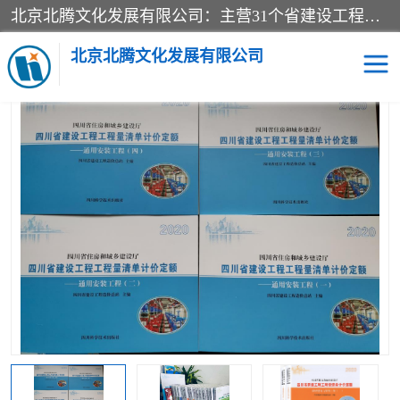
北京北腾文化发展有限公司：主营31个省建设工程预算书,工程预算软件,工程计价依据,工程造价定额,工程量清单计价定额,建设工程量消耗量定额,各行业工程预算定额,铁路定额,电力定额,矿山定额,*,黄金定额,钢铁企业检修定额,中石化安装检修定额,煤矿图书,医院书籍等.诚信的经营，在发展的同时公司不忘不断总结不断优化为客户的服务，和一如既往的热情赢得了新老客户的极高评价及青睐。
当前位置：
首页
>
供应商机
>
四川省清单计价定额
> 四川省2020年
定额_2020年版四川省园林绿化工程计价定额
北京北腾文化发展有限公司
医院图书
预算定额
电力图书
煤矿图书
标准图书
铁路建设工程预算定额
电力行业工程预算定额
石油化工安装预算定额
新石油化工检修定额
石油化工概算定额数据
石油建设安装工程预算定
长输管道工程检修维修预