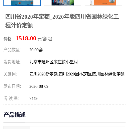
算定额
山东省工程预算定额
法律图书
四川省2020年定额_2020年版四川省园林绿化工
电网技改,拆除,检修定额
炼油化工计价依据定额
程计价定额
信息通信建设工程预算定
火力发电机组检修定额
1518.00
价格：
元/套 起
额
湖北建设工程消耗量定额
湖南建设工程预算定额
产品数量：
20.00套
煤炭建设工程预算定额
钢铁检修工程预算定额
发货地址：
北京市通州区宋庄镇小堡村
关键词：
四川2020新定额,四川2020园林定额,四川园林绿化定额
黄金矿山工程预算定额
冶金工业矿山建设工程预
发布日期：
2026-08-09
算定额2
冶金工业建设工程预算定
人防工程预算定额
阅 读 量：
7449
额
电子工程概预算定额
有色工程预算定额
产品描述
内河航运工程概预算定额
沿海港口工程预算定额