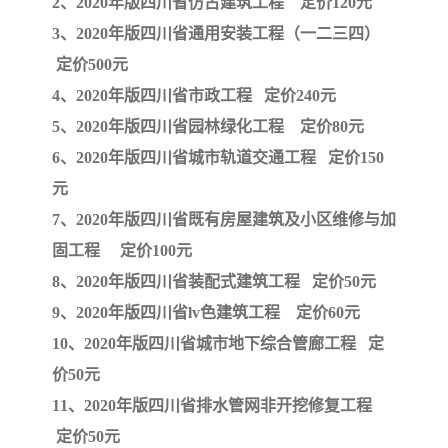
2、2020年版四川省仿古建筑工程 定价120元
3、2020年版四川省通用安装工程（一二三四）
云南省建设工程预算定额
2020民法典
定价500元
陕西省水利工程概预算定
宁夏建设工程计价定额
4、2020年版四川省市政工程 定价240元
5、2020年版四川省园林绿化工程 定价80元
额
冶金工业建设工程概算定
河北省建设工程消耗量定
6、2020年版四川省城市轨道交通工程 定价150
元
额
额
天津建设工程预算定额
20kv及以下配电网工程预
7、2020年版四川省既有房屋建筑及小区维修与加
算定额
广东省水利水电概预算定
全国消耗量工程定额
固工程 定价100元
8、2020年版四川省装配式建筑工程 定价50元
额
四川省清单计价定额
北京市建设工程消耗量定
9、2020年版四川省lv色建筑工程 定价60元
额
10、2020年版四川省城市地下综合管廊工程 定
价50元
11、2020年版四川省排水管网非开挖修复工程
定价50元