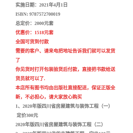
陕西建设工程消耗量定额
新疆建设工程预算定额
实施日期：2021年4月1日
ISBN: 9787572700019
贵州水利水电定额
铁路概预算定额
总定价：2000元套
青海省建筑工程消耗量定
西藏建筑工程计价定额
优惠价：1518元套
全国可货到付款
额
20kv及以下配电网工程定
地质灾害治理工程质量检
需要的客户、请来电把地址告诉我们就可以发货
额
验评定标准
广西建筑安装工程预算定
内河沿海港口疏浚定额
了
你见货时打开包装验货后付款，直接把书款给送
额
*考军校教材
黑龙江建设工程计价定额
货员就可以了.
本店所有图书均由出版社直接配送，保证正版全
依据
海南省建设工程预算定额
浙江省建设工程预算定额
新，不必担心，请大家放心购买
电力工程预算概算定额
重庆市建设工程计价定额
1、2020年版四川省房屋建筑与装饰工程（一）
定价300元
江苏省建设工程计价定额
深圳市建设工程消耗量定
2020年版四川省房屋建筑与装饰工程（二）
额
四川省清单定额
河南省建设工程预算定额