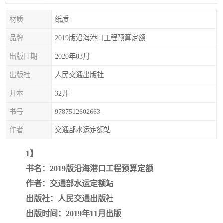
疏浚工程预算定额
吉林建筑工程预算定额
材质
纸质
吉林建设工程计价定额
辽宁省建筑工程预算定额
品牌
2019版沿海港口工程预算定额
福建建设工程预算定额
贵州省工程预算定额
出版日期
2020年03月
出版社
人民交通出版社
辽宁省工程计价定额
上海建设预算工程定额
开本
32开
江西省建筑工程预算定额
安徽省建设工程预算定额
书号
9787512602663
锅炉及压力容器规范国际
广东省建设工程预算定额
作者
交通部水运定额站
性规范ASME
湖北省建设工程预算定额
年考军校教材资料
1】
书名：2019版沿海港口工程预算定额
甘肃省建设工程预算定额
山西省建设工程预算定额
作者：交通部水运定额站
出版社：人民交通出版社
内蒙古建设工程预算定额
公路工程预算定额
出版时间：2019年11月出版