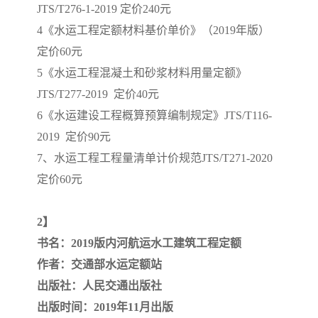
JTS/T276-1-2019 定价240元
4《水运工程定额材料基价单价》（2019年版）
云南省建设工程预算定额
2020民法典
定价60元
陕西省水利工程概预算定
宁夏建设工程计价定额
5《水运工程混凝土和砂浆材料用量定额》
JTS/T277-2019 定价40元
额
冶金工业建设工程概算定
河北省建设工程消耗量定
6《水运建设工程概算预算编制规定》JTS/T116-
额
额
2019 定价90元
天津建设工程预算定额
20kv及以下配电网工程预
7、水运工程工程量清单计价规范JTS/T271-2020
算定额
广东省水利水电概预算定
全国消耗量工程定额
定价60元
额
四川省清单计价定额
北京市建设工程消耗量定
2】
额
书名：2019版内河航运水工建筑工程定额
作者：交通部水运定额站
出版社：人民交通出版社
出版时间：2019年11月出版