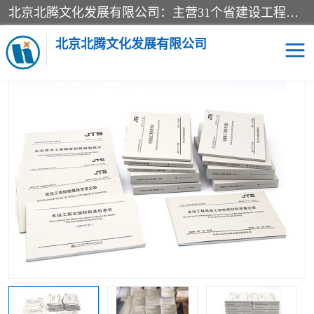
北京北腾文化发展有限公司：主营31个省建设工程预算书,工程预算软件,工程计价依据,工程造价定额,工程量清单计价定额,建设工程量消耗量定额,各行业工程预算定额,铁路定额,电力定额,矿山定额,*,黄金定额,钢铁企业检修定额,中石化安装检修定额,煤矿图书,医院书籍等.诚信的经营，在发展的同时公司不忘不断总结不断优化为客户的服务，和一如既往的热情赢得了新老客户的极高评价及青睐。
当前位置：
首页
>
供应商机
>
沿海港口工程预算定额
> 2019版沿海
港口水运工程预算定额工程量清单计价规范全7册
北京北腾文化发展有限公司
医院图书
预算定额
电力图书
煤矿图书
标准图书
铁路建设工程预算定额
电力行业工程预算定额
石油化工安装预算定额
新石油化工检修定额
石油化工概算定额数据
石油建设安装工程预算定
长输管道工程检修维修预