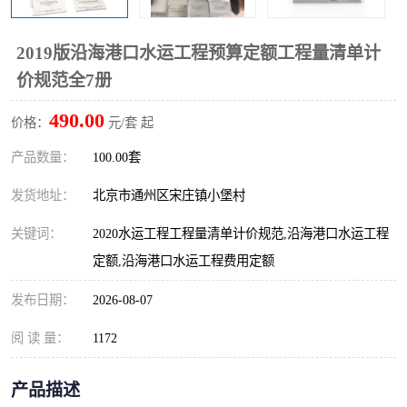
算定额
山东省工程预算定额
法律图书
2019版沿海港口水运工程预算定额工程量清单计
电网技改,拆除,检修定额
炼油化工计价依据定额
价规范全7册
信息通信建设工程预算定
火力发电机组检修定额
490.00
价格：
元/套 起
额
湖北建设工程消耗量定额
湖南建设工程预算定额
产品数量：
100.00套
煤炭建设工程预算定额
钢铁检修工程预算定额
发货地址：
北京市通州区宋庄镇小堡村
关键词：
2020水运工程工程量清单计价规范,沿海港口水运工程
黄金矿山工程预算定额
冶金工业矿山建设工程预
定额,沿海港口水运工程费用定额
算定额2
冶金工业建设工程预算定
人防工程预算定额
发布日期：
2026-08-07
额
电子工程概预算定额
有色工程预算定额
阅 读 量：
1172
内河航运工程概预算定额
沿海港口工程预算定额
产品描述