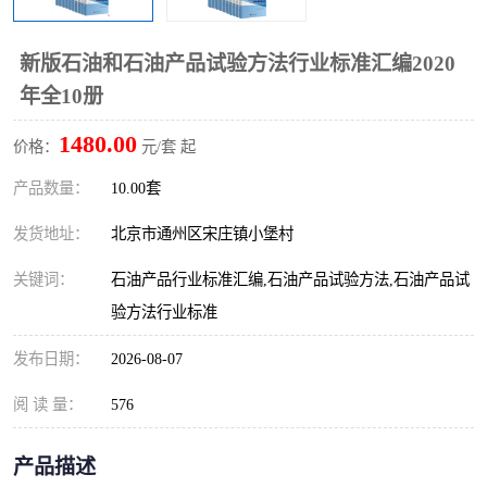
算定额
山东省工程预算定额
法律图书
新版石油和石油产品试验方法行业标准汇编2020
电网技改,拆除,检修定额
炼油化工计价依据定额
年全10册
信息通信建设工程预算定
火力发电机组检修定额
1480.00
价格：
元/套 起
额
湖北建设工程消耗量定额
湖南建设工程预算定额
产品数量：
10.00套
煤炭建设工程预算定额
钢铁检修工程预算定额
发货地址：
北京市通州区宋庄镇小堡村
关键词：
石油产品行业标准汇编,石油产品试验方法,石油产品试
黄金矿山工程预算定额
冶金工业矿山建设工程预
验方法行业标准
算定额2
冶金工业建设工程预算定
人防工程预算定额
发布日期：
2026-08-07
额
电子工程概预算定额
有色工程预算定额
阅 读 量：
576
内河航运工程概预算定额
沿海港口工程预算定额
产品描述