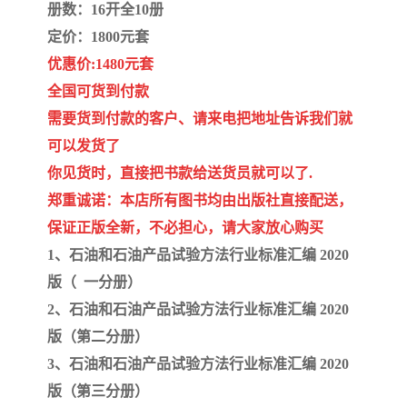
陕西建设工程消耗量定额
新疆建设工程预算定额
册数：16开全10册
定价：1800元套
贵州水利水电定额
铁路概预算定额
优惠价:1480元套
全国可货到付款
青海省建筑工程消耗量定
西藏建筑工程计价定额
需要货到付款的客户、请来电把地址告诉我们就
额
20kv及以下配电网工程定
地质灾害治理工程质量检
可以发货了
你见货时，直接把书款给送货员就可以了.
额
验评定标准
广西建筑安装工程预算定
内河沿海港口疏浚定额
郑重诚诺：本店所有图书均由出版社直接配送，
额
*考军校教材
黑龙江建设工程计价定额
保证正版全新，不必担心，请大家放心购买
1、石油和石油产品试验方法行业标准汇编 2020
依据
海南省建设工程预算定额
浙江省建设工程预算定额
版（ 一分册）
2、石油和石油产品试验方法行业标准汇编 2020
电力工程预算概算定额
重庆市建设工程计价定额
版（第二分册）
江苏省建设工程计价定额
深圳市建设工程消耗量定
3、石油和石油产品试验方法行业标准汇编 2020
版（第三分册）
额
四川省清单定额
河南省建设工程预算定额