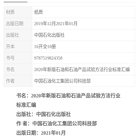
疏浚工程预算定额
吉林建筑工程预算定额
材质
纸质
吉林建设工程计价定额
辽宁省建筑工程预算定额
出版日期
2019年12月2021年01月
福建建设工程预算定额
贵州省工程预算定额
出版社
中国石化出版社
开本
16开全10册
辽宁省工程计价定额
上海建设预算工程定额
书号
9787519824358
江西省建筑工程预算定额
安徽省建设工程预算定额
书名
2020年新版石油和石油产品试验方法行业标准汇编
锅炉及压力容器规范国际
广东省建设工程预算定额
作者
中国石油化工集团公司科技部
性规范ASME
湖北省建设工程预算定额
年考军校教材资料
书名：2020年新版石油和石油产品试验方法行业
标准汇编
甘肃省建设工程预算定额
山西省建设工程预算定额
出版社：中国石化出版社
作 者：中国石油化工集团公司科技部
内蒙古建设工程预算定额
公路工程预算定额
出版日期：2021年01月