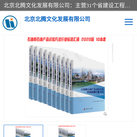
北京北腾文化发展有限公司：主营31个省建设工程预算书,工程预算软件,工程计价依据,工程造价定额,工程量清单计价定额,建设工程量消耗量定额,各行业工程预算定额,铁路定额,电力定额,矿山定额,*,黄金定额,钢铁企业检修定额,中石化安装检修定额,煤矿图书,医院书籍等.诚信的经营，在发展的同时公司不忘不断总结不断优化为客户的服务，和一如既往的热情赢得了新老客户的极高评价及青睐。
当前位置：
首页
>
供应商机
>
标准图书
> 新版石油和石油产品试验
方法行业标准汇编2020年全10册
北京北腾文化发展有限公司
医院图书
预算定额
电力图书
煤矿图书
标准图书
铁路建设工程预算定额
电力行业工程预算定额
石油化工安装预算定额
新石油化工检修定额
石油化工概算定额数据
石油建设安装工程预算定
长输管道工程检修维修预