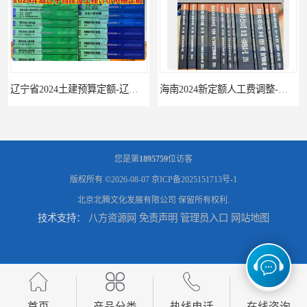
辽宁省2024土建预算定额-辽宁安装预算定额-辽宁通风空调安装定额
海南2024新定额人工费调整-海南2024版安装定额-海南2024房屋建筑定额-海南定额
您是第
1895759
位访客
版权所有 ©2026-08-07
京ICP备2025151713号-1
北京北腾文化发展有限公司
保留所有权利.
技术支持：
八方资源网
免责声明
管理员入口
网站地图
首页
产品分类
热线电话
在线咨询