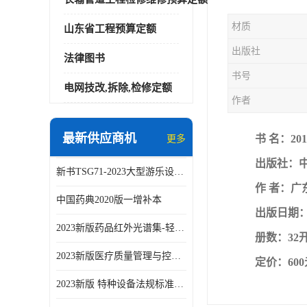
材质
山东省工程预算定额
出版社
法律图书
书号
电网技改,拆除,检修定额
作者
最新供应商机
书 名：2
更多
出版社：
新书TSG71-2023大型游乐设施安全技术规程
作 者：广
中国药典2020版一增补本
出版日期：2
2023新版药品红外光谱集-轻工业出版社
册数：32
2023新版医疗质量管理与控制指标汇编5.0版
定价：60
2023新版 特种设备法规标准手册 机电类标准客运索道卷