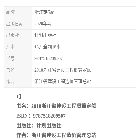
疏浚工程预算定额
吉林建筑工程预算定额
品牌
浙江定额站
吉林建设工程计价定额
辽宁省建筑工程预算定额
出版日期
2020年4月
福建建设工程预算定额
贵州省工程预算定额
出版社
计划出版社
开本
16开全7册8本
辽宁省工程计价定额
上海建设预算工程定额
书号
9787518209507
江西省建筑工程预算定额
安徽省建设工程预算定额
书名
2018浙江省建设工程概算定额
锅炉及压力容器规范国际
广东省建设工程预算定额
作者
浙江省建设工程造价管理总站
性规范ASME
湖北省建设工程预算定额
年考军校教材资料
1】
书名：2018浙江省建设工程概算定额
甘肃省建设工程预算定额
山西省建设工程预算定额
ISBN：9787518209507
出版社：计划出版社
内蒙古建设工程预算定额
公路工程预算定额
作者：浙江省建设工程造价管理总站