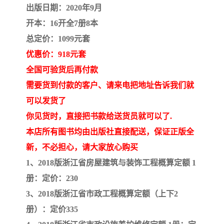
陕西建设工程消耗量定额
新疆建设工程预算定额
出版日期：2020年9月
开本：16开全7册8本
贵州水利水电定额
铁路概预算定额
总定价：1099元套
青海省建筑工程消耗量定
西藏建筑工程计价定额
优惠价：918元套
全国可验货后再付款
额
20kv及以下配电网工程定
地质灾害治理工程质量检
需要货到付款的客户、请来电把地址告诉我们就
额
验评定标准
广西建筑安装工程预算定
内河沿海港口疏浚定额
可以发货了
你见货时，直接把书款给送货员就可以了.
额
*考军校教材
黑龙江建设工程计价定额
本店所有图书均由出版社直接配送，保证正版全
新，不必担心，请大家放心购买
依据
海南省建设工程预算定额
浙江省建设工程预算定额
1、2018版浙江省房屋建筑与装饰工程概算定额 1
电力工程预算概算定额
重庆市建设工程计价定额
册：定价：230
3、2018版浙江省市政工程概算定额（上下2
江苏省建设工程计价定额
深圳市建设工程消耗量定
册）：定价335
额
四川省清单定额
河南省建设工程预算定额