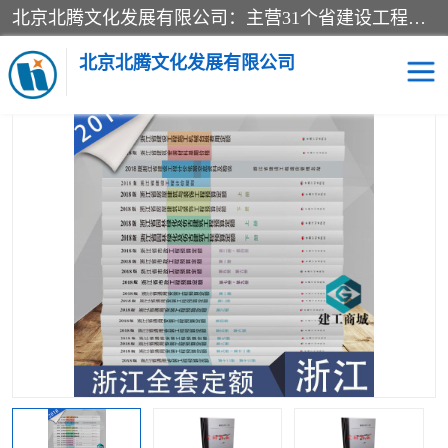
北京北腾文化发展有限公司：主营31个省建设工程预算书,工程预算软件,工程计价依据,工程造价定额,工程量清单计价定额,建设工程量消耗量定额,各行业工程预算定额,铁路定额,电力定额,矿山定额,*,黄金定额,钢铁企业检修定额,中石化安装检修定额,煤矿图书,医院书籍等.诚信的经营，在发展的同时公司不忘不断总结不断优化为客户的服务，和一如既往的热情赢得了新老客户的极高评价及青睐。
当前位置：
首页
>
供应商机
>
浙江省建设工程预算定额
> 浙江省
2018工程预算定额_2018版浙江省建设工程其他费用定额
北京北腾文化发展有限公司
医院图书
预算定额
电力图书
煤矿图书
标准图书
铁路建设工程预算定额
电力行业工程预算定额
石油化工安装预算定额
新石油化工检修定额
石油化工概算定额数据
石油建设安装工程预算定
长输管道工程检修维修预