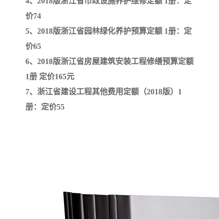
4、2018版浙江省市政设施养护维修定额 1册：定
价74
云南省建设工程预算定额
2020民法典
5、2018版浙江省园林绿化养护预算定额 1册：定
价65
陕西省水利工程概预算定
宁夏建设工程计价定额
6、2018版浙江省房屋建筑安装工程修缮预算定额
额
冶金工业建设工程概算定
河北省建设工程消耗量定
1册 定价165元
7、浙江省建设工程其他费用定额（2018版）1
额
额
天津建设工程预算定额
20kv及以下配电网工程预
册：定价55
算定额
广东省水利水电概预算定
全国消耗量工程定额
额
四川省清单计价定额
北京市建设工程消耗量定
额