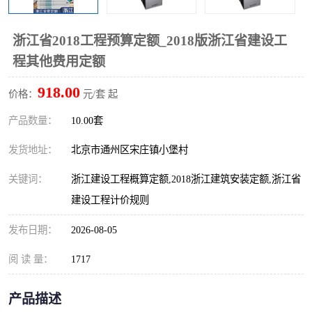
算定额
山东省工程预算定额
法律图书
浙江省2018工程预算定额_2018版浙江省建设工
电网技改,拆除,检修定额
炼油化工计价依据定额
程其他费用定额
信息通信建设工程预算定
火力发电机组检修定额
918.00
价格：
元/套 起
额
湖北建设工程消耗量定额
湖南建设工程预算定额
产品数量：
10.00套
煤炭建设工程预算定额
钢铁检修工程预算定额
发货地址：
北京市通州区宋庄镇小堡村
关键词：
浙江建设工程概算定额,2018浙江建筑安装定额,浙江省
黄金矿山工程预算定额
冶金工业矿山建设工程预
建设工程计价规则
算定额2
冶金工业建设工程预算定
人防工程预算定额
发布日期：
2026-08-05
额
电子工程概预算定额
有色工程预算定额
阅 读 量：
1717
内河航运工程概预算定额
沿海港口工程预算定额
产品描述