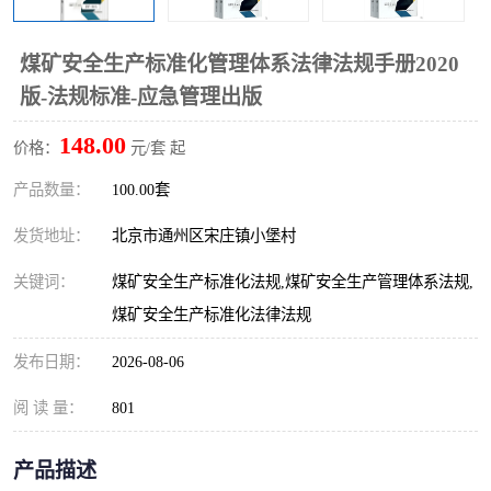
算定额
山东省工程预算定额
法律图书
煤矿安全生产标准化管理体系法律法规手册2020
电网技改,拆除,检修定额
炼油化工计价依据定额
版-法规标准-应急管理出版
信息通信建设工程预算定
火力发电机组检修定额
148.00
价格：
元/套 起
额
湖北建设工程消耗量定额
湖南建设工程预算定额
产品数量：
100.00套
煤炭建设工程预算定额
钢铁检修工程预算定额
发货地址：
北京市通州区宋庄镇小堡村
关键词：
煤矿安全生产标准化法规,煤矿安全生产管理体系法规,
黄金矿山工程预算定额
冶金工业矿山建设工程预
煤矿安全生产标准化法律法规
算定额2
冶金工业建设工程预算定
人防工程预算定额
发布日期：
2026-08-06
额
电子工程概预算定额
有色工程预算定额
阅 读 量：
801
内河航运工程概预算定额
沿海港口工程预算定额
产品描述