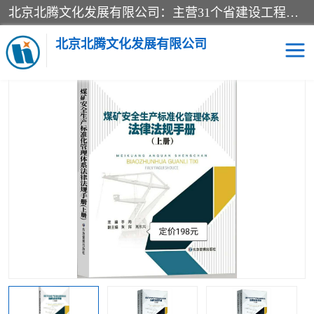
北京北腾文化发展有限公司：主营31个省建设工程预算书,工程预算软件,工程计价依据,工程造价定额,工程量清单计价定额,建设工程量消耗量定额,各行业工程预算定额,铁路定额,电力定额,矿山定额,*,黄金定额,钢铁企业检修定额,中石化安装检修定额,煤矿图书,医院书籍等.诚信的经营，在发展的同时公司不忘不断总结不断优化为客户的服务，和一如既往的热情赢得了新老客户的极高评价及青睐。
当前位置：
首页
>
供应商机
>
煤矿图书
> 煤矿安全生产标准化管理
体系法律法规手册2020版-法规标准-应急管理出版
北京北腾文化发展有限公司
医院图书
预算定额
电力图书
煤矿图书
标准图书
铁路建设工程预算定额
电力行业工程预算定额
石油化工安装预算定额
新石油化工检修定额
石油化工概算定额数据
石油建设安装工程预算定
长输管道工程检修维修预