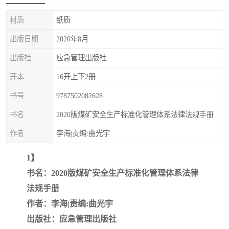
疏浚工程预算定额
吉林建筑工程预算定额
材质
纸质
吉林建设工程计价定额
辽宁省建筑工程预算定额
出版日期
2020年8月
福建建设工程预算定额
贵州省工程预算定额
出版社
应急管理出版社
开本
16开上下2册
辽宁省工程计价定额
上海建设预算工程定额
书号
9787502082628
江西省建筑工程预算定额
安徽省建设工程预算定额
书名
2020版煤矿安全生产标准化管理体系法律法规手册
锅炉及压力容器规范国际
广东省建设工程预算定额
作者
李海|责编:曲光宇
性规范ASME
湖北省建设工程预算定额
年考军校教材资料
1】
书名：2020版煤矿安全生产标准化管理体系法律
甘肃省建设工程预算定额
山西省建设工程预算定额
法规手册
作者：李海|责编:曲光宇
内蒙古建设工程预算定额
公路工程预算定额
出版社：应急管理出版社