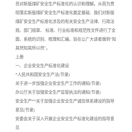
员对新版煤矿安全生产标准化的认识和理解。从而为贯
彻落实新版煤矿安全生产标准化奠定基础．我们对新版
云南省建设工程预算定额
2020民法典
煤矿安全生产标准化涉及的有关安全生产法律、行政法
陕西省水利工程概预算定
宁夏建设工程计价定额
规、部门规章、 标准、行业标准和规范性文件进行了全
面、系统的识别、梳理和汇编，旨在让广大读者做到“知
额
冶金工业建设工程概算定
河北省建设工程消耗量定
其然知其所以然”。
额
额
天津建设工程预算定额
20kv及以下配电网工程预
上册
一、企业安全生产标准化建设
算定额
广东省水利水电概预算定
全国消耗量工程定额
*人民共和国安全生产法(节录)
关于进一步加强企业安全生产工作的通知(节录)
额
四川省清单计价定额
北京市建设工程消耗量定
办公厅关于加强安全生产监管执法的通知(节录)
额
安全生产**关于加强企业安全生产诚信体系建设的指导
意见(节录)
安委会关于深入开展企业安全生产标准化建设的指导意
见