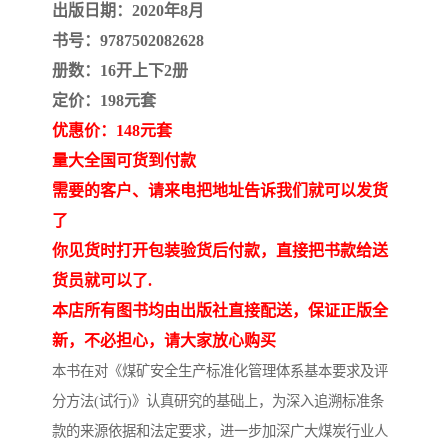
陕西建设工程消耗量定额
新疆建设工程预算定额
出版日期：2020年8月
书号：9787502082628
贵州水利水电定额
铁路概预算定额
册数：16开上下2册
定价：198元套
青海省建筑工程消耗量定
西藏建筑工程计价定额
优惠价：148元套
额
20kv及以下配电网工程定
地质灾害治理工程质量检
量大全国可货到付款
需要的客户、请来电把地址告诉我们就可以发货
额
验评定标准
广西建筑安装工程预算定
内河沿海港口疏浚定额
了
额
*考军校教材
黑龙江建设工程计价定额
你见货时打开包装验货后付款，直接把书款给送
货员就可以了.
依据
海南省建设工程预算定额
浙江省建设工程预算定额
本店所有图书均由出版社直接配送，保证正版全
新，不必担心，请大家放心购买
电力工程预算概算定额
重庆市建设工程计价定额
本书在对《煤矿安全生产标准化管理体系基本要求及评
江苏省建设工程计价定额
深圳市建设工程消耗量定
分方法(试行)》认真研究的基础上，为深入追溯标准条
款的来源依据和法定要求，进一步加深广大煤炭行业人
额
四川省清单定额
河南省建设工程预算定额