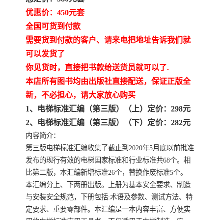
陕西建设工程消耗量定额
新疆建设工程预算定额
优惠价：450元套
贵州水利水电定额
铁路概预算定额
全国可货到付款
需要货到付款的客户、请来电把地址告诉我们就
青海省建筑工程消耗量定
西藏建筑工程计价定额
可以发货了
你见货时，直接把书款给送货员就可以了.
额
20kv及以下配电网工程定
地质灾害治理工程质量检
本店所有图书均由出版社直接配送，保证正版全
新，不必担心，请大家放心购买
额
验评定标准
广西建筑安装工程预算定
内河沿海港口疏浚定额
1、电梯标准汇编（第三版）（上）定价：298元
额
*考军校教材
黑龙江建设工程计价定额
2、电梯标准汇编（第三版）（下）定价：282元
内容简介：
依据
海南省建设工程预算定额
浙江省建设工程预算定额
第三版电梯标准汇编收集了截止到2020年5月底以前批准
发布的现行有效的电梯国家标准和行业标准共68个。相
电力工程预算概算定额
重庆市建设工程计价定额
比第二版，本汇编新增标准26个，替换作废标准5个。
本汇编分上、下两册出版。上册为基本安全要求、制造
江苏省建设工程计价定额
深圳市建设工程消耗量定
与安装安全规范，下册包括:术语及参数、测试方法、特
定要求、重要零部件。本汇编是一本内容丰富、方便实
额
四川省清单定额
河南省建设工程预算定额