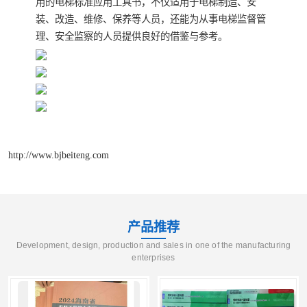
用的电梯标准应用工具书，不仅适用于电梯制造、安
装、改造、维修、保养等人员，还能为从事电梯监督管
云南省建设工程预算定额
2020民法典
理、安全监察的人员提供良好的借鉴与参考。
陕西省水利工程概预算定
宁夏建设工程计价定额
额
冶金工业建设工程概算定
河北省建设工程消耗量定
额
额
天津建设工程预算定额
20kv及以下配电网工程预
http://www.bjbeiteng.com
算定额
广东省水利水电概预算定
全国消耗量工程定额
额
四川省清单计价定额
北京市建设工程消耗量定
产品推荐
额
Development, design, production and sales in one of the manufacturing
enterprises