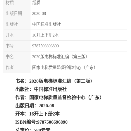
材质
纸质
疏浚工程预算定额
吉林建筑工程预算定额
出版日期
2020-08
吉林建设工程计价定额
辽宁省建筑工程预算定额
出版社
中国标准出版社
福建建设工程预算定额
贵州省工程预算定额
开本
16开上下册2本
书号
9787506696890
辽宁省工程计价定额
上海建设预算工程定额
书名
2020版电梯标准汇编（第三版）
江西省建筑工程预算定额
安徽省建设工程预算定额
作者
国家电梯质量监督检验中心（广东）
锅炉及压力容器规范国际
广东省建设工程预算定额
书名：2020版电梯标准汇编（第三版）
性规范ASME
湖北省建设工程预算定额
年考军校教材资料
出版社：中国标准出版社
作者：国家电梯质量监督检验中心（广东）
甘肃省建设工程预算定额
山西省建设工程预算定额
出版日期：2020-08
开本：16开上下册2本
内蒙古建设工程预算定额
公路工程预算定额
ISBN编号:9787506696890
总定价：580元套