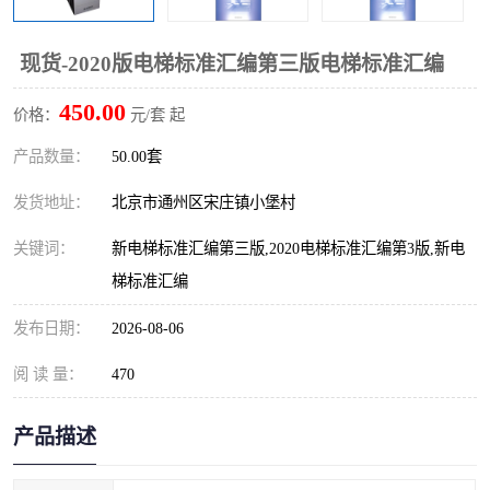
算定额
山东省工程预算定额
法律图书
现货-2020版电梯标准汇编第三版电梯标准汇编
电网技改,拆除,检修定额
炼油化工计价依据定额
450.00
价格：
元/套 起
信息通信建设工程预算定
火力发电机组检修定额
产品数量：
50.00套
额
湖北建设工程消耗量定额
湖南建设工程预算定额
发货地址：
北京市通州区宋庄镇小堡村
煤炭建设工程预算定额
钢铁检修工程预算定额
关键词：
新电梯标准汇编第三版,2020电梯标准汇编第3版,新电
梯标准汇编
黄金矿山工程预算定额
冶金工业矿山建设工程预
发布日期：
2026-08-06
算定额2
冶金工业建设工程预算定
人防工程预算定额
阅 读 量：
470
额
电子工程概预算定额
有色工程预算定额
产品描述
内河航运工程概预算定额
沿海港口工程预算定额