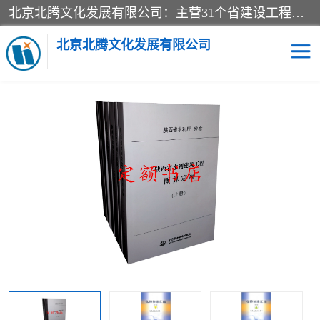
北京北腾文化发展有限公司：主营31个省建设工程预算书,工程预算软件,工程计价依据,工程造价定额,工程量清单计价定额,建设工程量消耗量定额,各行业工程预算定额,铁路定额,电力定额,矿山定额,*,黄金定额,钢铁企业检修定额,中石化安装检修定额,煤矿图书,医院书籍等.诚信的经营，在发展的同时公司不忘不断总结不断优化为客户的服务，和一如既往的热情赢得了新老客户的极高评价及青睐。
当前位置：
首页
>
供应商机
>
标准图书
> 现货-2020版电梯标准汇编
第三版电梯标准汇编
北京北腾文化发展有限公司
医院图书
预算定额
电力图书
煤矿图书
标准图书
铁路建设工程预算定额
电力行业工程预算定额
石油化工安装预算定额
新石油化工检修定额
石油化工概算定额数据
石油建设安装工程预算定
长输管道工程检修维修预