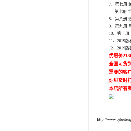
7、第七册 
第七册 给
8、第八册
9、第九册 
10、第十册
11、201
12、201
优惠价218
全国可货
需要的客
你见货时
本店所有
http://www.bjbeite