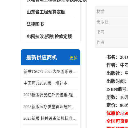
材质
山东省工程预算定额
出版社
法律图书
书号
电网技改,拆除,检修定额
作者
最新供应商机
书名：20
更多
作者：中
新书TSG71-2023大型游乐设施安全技术规程
出版社：
出版时间：2
中国药典2020版一增补本
ISBN编号: 
2023新版药品红外光谱集-轻工业出版社
册数：16
定价：96
2023新版医疗质量管理与控制指标汇编5.0版
优惠价:85
2023新版 特种设备法规标准手册 机电类标准客运索道卷
全国可货