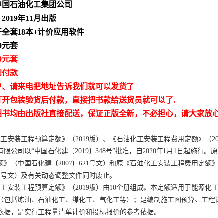
中国石油化工集团公司
2019年11月出版
开全套18本+计价应用软件
50元套
0元套
到付款
户、请来电把地址告诉我们就可以发货了
打开包装验货后付款，直接把书款给送货员就可以了.
图书均由出版社直接配送，保证正版全新，不必担心，请大家放
化工安装工程预算定额》（2019版）、《石油化工安装工程费用定额》（20
限公司以“中国石化建〔2019〕348号”批准，自2020年1月1日起施行
额》（中国石化建〔2007〕621号文）和原《石油化工安装工程费用定额
620号文）及有关动态调整文件同时废止。
化工安装工程预算定额》（2019版）由10个册组成。本定额适用于能源化
（包括炼油、石油化工、煤化工、气化工等）；是编制施工图预算、工程
依据，是实行工程量清单计价和投标报价的参考依据。