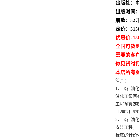
出版社：
出版时间：
册数：32
定价：31
优惠价218
全国可货
需要的客
你见货时
本店所有
简介：
1、《石油
油化工集团有
工程预算定
〔2007〕
2、《石油
安装工程，
标底的计价