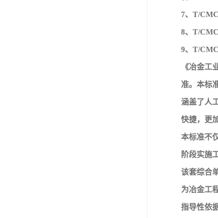
7、T/C
8、T/C
9、T/C
《冶金工
准。本标
涵盖了人
快捷，更
本标准不
阶段实施
该套综合
为冶金工
指导性依