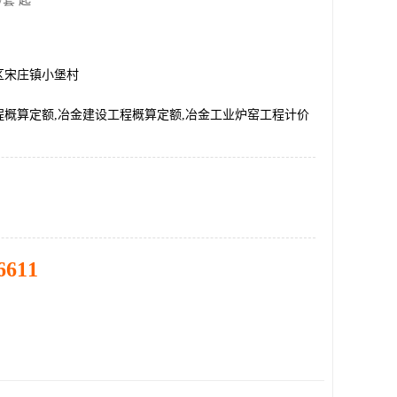
/套 起
区宋庄镇小堡村
程概算定额,冶金建设工程概算定额,冶金工业炉窑工程计价
6611