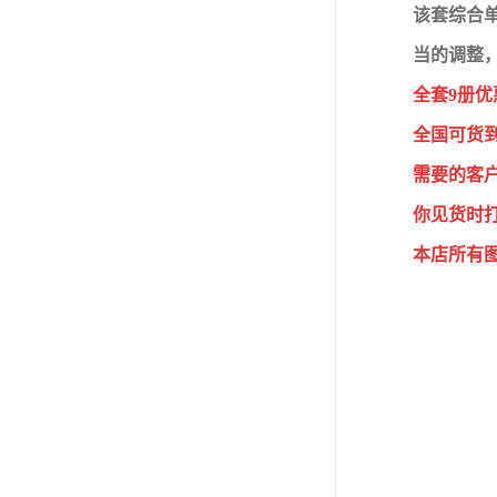
该套综合
当的调整
全套9册优
全国可货
需要的客
你见货时
本店所有