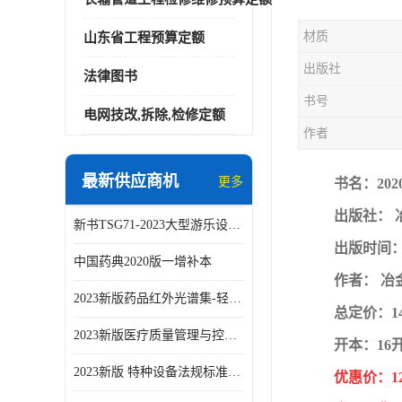
材质
山东省工程预算定额
出版社
法律图书
书号
电网技改,拆除,检修定额
作者
最新供应商机
更多
书名：20
出版社： 
新书TSG71-2023大型游乐设施安全技术规程
出版时间：2
中国药典2020版一增补本
作者： 冶
2023新版药品红外光谱集-轻工业出版社
总定价：1
2023新版医疗质量管理与控制指标汇编5.0版
开本：16
2023新版 特种设备法规标准手册 机电类标准客运索道卷
优惠价：1