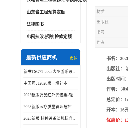
材质
山东省工程预算定额
出版社
法律图书
书号
电网技改,拆除,检修定额
作者
最新供应商机
更多
书名：20
出版社： 
新书TSG71-2023大型游乐设施安全技术规程
出版时间：2
中国药典2020版一增补本
作者： 冶
2023新版药品红外光谱集-轻工业出版社
总定价：1
2023新版医疗质量管理与控制指标汇编5.0版
开本：16
2023新版 特种设备法规标准手册 机电类标准客运索道卷
优惠价：1