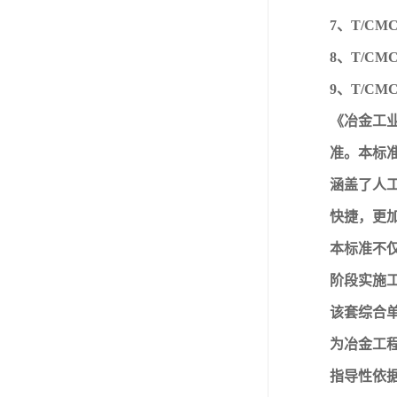
7、T/C
8、T/C
9、T/C
《冶金工
准。本标
涵盖了人
快捷，更
本标准不
阶段实施
该套综合
为冶金工
指导性依