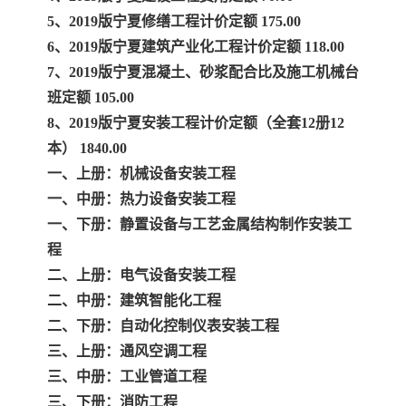
5、2019版宁夏修缮工程计价定额 175.00
云南省建设工程预算定额
2020民法典
6、2019版宁夏建筑产业化工程计价定额 118.00
7、2019版宁夏混凝土、砂浆配合比及施工机械台
陕西省水利工程概预算定
宁夏建设工程计价定额
班定额 105.00
8、2019版宁夏安装工程计价定额（全套12册12
额
冶金工业建设工程概算定
河北省建设工程消耗量定
本） 1840.00
一、上册：机械设备安装工程
额
额
天津建设工程预算定额
20kv及以下配电网工程预
一、中册：热力设备安装工程
算定额
广东省水利水电概预算定
全国消耗量工程定额
一、下册：静置设备与工艺金属结构制作安装工
程
额
四川省清单计价定额
北京市建设工程消耗量定
二、上册：电气设备安装工程
二、中册：建筑智能化工程
额
二、下册：自动化控制仪表安装工程
三、上册：通风空调工程
三、中册：工业管道工程
三、下册：消防工程