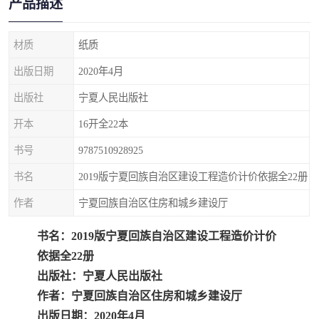
产品描述
疏浚工程预算定额
吉林建筑工程预算定额
吉林建设工程计价定额
辽宁省建筑工程预算定额
材质
纸质
出版日期
2020年4月
福建建设工程预算定额
贵州省工程预算定额
出版社
宁夏人民出版社
辽宁省工程计价定额
上海建设预算工程定额
开本
16开全22本
江西省建筑工程预算定额
安徽省建设工程预算定额
书号
9787510928925
书名
2019版宁夏回族自治区建设工程造价计价依据全22册
锅炉及压力容器规范国际
广东省建设工程预算定额
作者
宁夏回族自治区住房和城乡建设厅
性规范ASME
湖北省建设工程预算定额
年考军校教材资料
书名：2019版宁夏回族自治区建设工程造价计价
甘肃省建设工程预算定额
山西省建设工程预算定额
依据全22册
出版社：宁夏人民出版社
内蒙古建设工程预算定额
公路工程预算定额
作者：宁夏回族自治区住房和城乡建设厅
出版日期：2020年4月