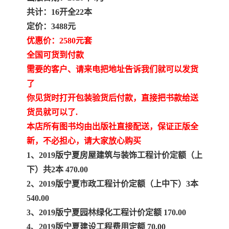
陕西建设工程消耗量定额
新疆建设工程预算定额
共计：16开全22本
定价：3488元
贵州水利水电定额
铁路概预算定额
优惠价：2580元套
青海省建筑工程消耗量定
西藏建筑工程计价定额
全国可货到付款
需要的客户、请来电把地址告诉我们就可以发货
额
20kv及以下配电网工程定
地质灾害治理工程质量检
了
你见货时打开包装验货后付款，直接把书款给送
额
验评定标准
广西建筑安装工程预算定
内河沿海港口疏浚定额
货员就可以了.
本店所有图书均由出版社直接配送，保证正版全
额
*考军校教材
黑龙江建设工程计价定额
新，不必担心，请大家放心购买
依据
海南省建设工程预算定额
浙江省建设工程预算定额
1、2019版宁夏房屋建筑与装饰工程计价定额（上
下）共2本 470.00
电力工程预算概算定额
重庆市建设工程计价定额
2、2019版宁夏市政工程计价定额（上中下）3本
540.00
江苏省建设工程计价定额
深圳市建设工程消耗量定
3、2019版宁夏园林绿化工程计价定额 170.00
4、2019版宁夏建设工程费用定额 70.00
额
四川省清单定额
河南省建设工程预算定额