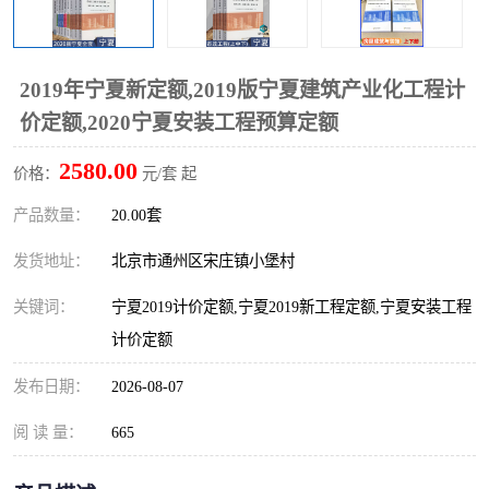
算定额
山东省工程预算定额
法律图书
电网技改,拆除,检修定额
炼油化工计价依据定额
2019年宁夏新定额,2019版宁夏建筑产业化工程计
价定额,2020宁夏安装工程预算定额
信息通信建设工程预算定
火力发电机组检修定额
2580.00
价格：
元/套 起
额
湖北建设工程消耗量定额
湖南建设工程预算定额
产品数量：
20.00套
煤炭建设工程预算定额
钢铁检修工程预算定额
发货地址：
北京市通州区宋庄镇小堡村
黄金矿山工程预算定额
冶金工业矿山建设工程预
关键词：
宁夏2019计价定额,宁夏2019新工程定额,宁夏安装工程
计价定额
算定额2
冶金工业建设工程预算定
人防工程预算定额
发布日期：
2026-08-07
额
电子工程概预算定额
有色工程预算定额
阅 读 量：
665
内河航运工程概预算定额
沿海港口工程预算定额