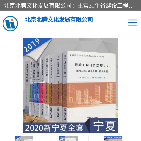
北京北腾文化发展有限公司：主营31个省建设工程预算书,工程预算软件,工程计价依据,工程造价定额,工程量清单计价定额,建设工程量消耗量定额,各行业工程预算定额,铁路定额,电力定额,矿山定额,*,黄金定额,钢铁企业检修定额,中石化安装检修定额,煤矿图书,医院书籍等.诚信的经营，在发展的同时公司不忘不断总结不断优化为客户的服务，和一如既往的热情赢得了新老客户的极高评价及青睐。
当前位置：
首页
>
供应商机
>
宁夏建设工程计价定额
> 2019年宁夏
新定额,2019版宁夏建筑产业化工程计价定额,2020宁夏安装工程预算
北京北腾文化发展有限公司
定额
医院图书
预算定额
电力图书
煤矿图书
标准图书
铁路建设工程预算定额
电力行业工程预算定额
石油化工安装预算定额
新石油化工检修定额
石油化工概算定额数据
石油建设安装工程预算定
长输管道工程检修维修预