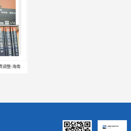
海南2024新定额人工费调整-海南2024版安装定额-海南2024房屋建筑定额-海南定额