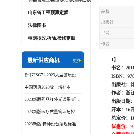
品牌
山东省工程预算定额
出版社
法律图书
书号
电网技改,拆除,检修定额
作者
1】
最新供应商机
更多
书名：20
新书TSG71-2023大型游乐设施安全技术规程
ISBN：978
出版社：
中国药典2020版一增补本
作者：浙
2023新版药品红外光谱集-轻工业出版社
出版日期：2
开本：16
2023新版医疗质量管理与控制指标汇编5.0版
总定价：1
2023新版 特种设备法规标准手册 机电类标准客运索道卷
优惠价：9