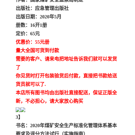
出版社：应急管理出版社
云南省建设工程预算定额
2020民法典
出版日期：2020年5月
册数：16开1册
陕西省水利工程概预算定
宁夏建设工程计价定额
定价：65元
优惠价：55元册
额
冶金工业建设工程概算定
河北省建设工程消耗量定
量大全国可货到付款
额
额
天津建设工程预算定额
20kv及以下配电网工程预
需要的客户、请来电把地址告诉我们就可以发货
了
算定额
广东省水利水电概预算定
全国消耗量工程定额
你见货时打开包装验货后付款，直接把书款给送
货员就可以了.
额
四川省清单计价定额
北京市建设工程消耗量定
本店所有图书均由出版社直接配送，保证正版全
新，不必担心，请大家放心购买
额
3】
书名：2020年煤矿安全生产标准化管理体系基本
要求及评分方法试行（实施指南）