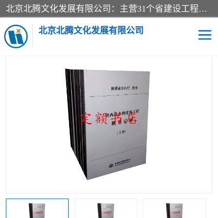
北京北腾文化发展有限公司：主营31个省建设工程预算书,工程预算软件,工程计价依据,工程造价定额,工程量清单计价定额,建设工程量消耗量定额,各行业工程预算定额,铁路定额,电力定额,矿山定额,*,黄金定额,钢铁企业检修定额,中石化安装检修定额,煤矿图书,医院书籍等.诚信的经营，在发展的同时公司不忘不断总结不断优化为客户的服务，和一如既往的热情赢得了新老客户的极高评价及青睐。
当前位置：
首页
>
供应商机
>
煤矿图书
> 2020版煤矿安全生产标准
化管理体系基本要求及评分方法试行执行说明_应急管理出版社
北京北腾文化发展有限公司
医院图书
预算定额
电力图书
煤矿图书
标准图书
铁路建设工程预算定额
电力行业工程预算定额
石油化工安装预算定额
新石油化工检修定额
石油化工概算定额数据
石油建设安装工程预算定
长输管道工程检修维修预