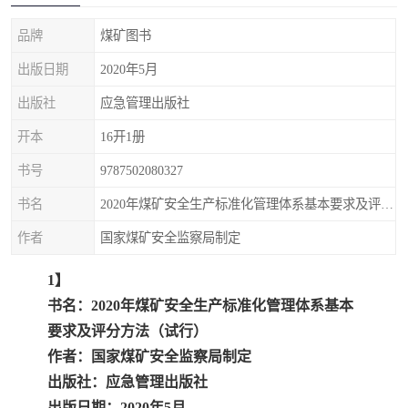
疏浚工程预算定额
吉林建筑工程预算定额
品牌
煤矿图书
吉林建设工程计价定额
辽宁省建筑工程预算定额
出版日期
2020年5月
福建建设工程预算定额
贵州省工程预算定额
出版社
应急管理出版社
开本
16开1册
辽宁省工程计价定额
上海建设预算工程定额
书号
9787502080327
江西省建筑工程预算定额
安徽省建设工程预算定额
书名
2020年煤矿安全生产标准化管理体系基本要求及评分方法（试行）执行说明
锅炉及压力容器规范国际
广东省建设工程预算定额
作者
国家煤矿安全监察局制定
性规范ASME
湖北省建设工程预算定额
年考军校教材资料
1】
书名：2020年煤矿安全生产标准化管理体系基本
甘肃省建设工程预算定额
山西省建设工程预算定额
要求及评分方法（试行）
作者：国家煤矿安全监察局制定
内蒙古建设工程预算定额
公路工程预算定额
出版社：应急管理出版社
出版日期：2020年5月