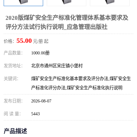
算定额
山东省工程预算定额
法律图书
2020版煤矿安全生产标准化管理体系基本要求及
电网技改,拆除,检修定额
炼油化工计价依据定额
评分方法试行执行说明_应急管理出版社
信息通信建设工程预算定
火力发电机组检修定额
55.00
价格：
元/册 起
额
湖北建设工程消耗量定额
湖南建设工程预算定额
产品数量：
1000.00册
煤炭建设工程预算定额
钢铁检修工程预算定额
发货地址：
北京市通州区宋庄镇小堡村
关键词：
煤矿安全生产标准化基本要求及评分办法,煤矿安全生
黄金矿山工程预算定额
冶金工业矿山建设工程预
产标准化评分办法,煤矿安全生产标准化执行说明
算定额2
冶金工业建设工程预算定
人防工程预算定额
发布日期：
2026-08-07
额
电子工程概预算定额
有色工程预算定额
阅 读 量：
5443
内河航运工程概预算定额
沿海港口工程预算定额
产品描述