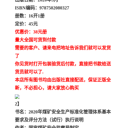
陕西建设工程消耗量定额
新疆建设工程预算定额
ISBN编码：9787502080327
贵州水利水电定额
铁路概预算定额
册数：16开1册
定价：45元
青海省建筑工程消耗量定
西藏建筑工程计价定额
优惠价：38元册
量大全国可货到付款
额
20kv及以下配电网工程定
地质灾害治理工程质量检
需要的客户、请来电把地址告诉我们就可以发货
了
额
验评定标准
广西建筑安装工程预算定
内河沿海港口疏浚定额
你见货时打开包装验货后付款，直接把书款给送
额
*考军校教材
黑龙江建设工程计价定额
货员就可以了.
本店所有图书均由出版社直接配送，保证正版全
依据
海南省建设工程预算定额
浙江省建设工程预算定额
新，不必担心，请大家放心购买
电力工程预算概算定额
重庆市建设工程计价定额
2】
书名：2020年煤矿安全生产标准化管理体系基本
江苏省建设工程计价定额
深圳市建设工程消耗量定
要求及评分方法（试行）执行说明
额
四川省清单定额
河南省建设工程预算定额
作者：国家煤矿安全监察局制定