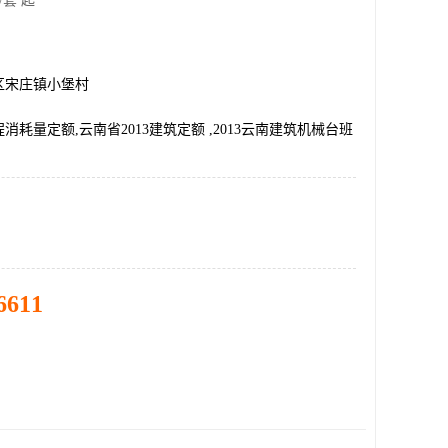
/套 起
区宋庄镇小堡村
消耗量定额,云南省2013建筑定额 ,2013云南建筑机械台班
6611