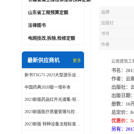
品牌
山东省工程预算定额
出版社
法律图书
书号
电网技改,拆除,检修定额
作者
最新供应商机
更多
云南建筑工
书名：20
新书TSG71-2023大型游乐设施安全技术规程
作者：云
出版社：
中国药典2020版一增补本
出版日期：2
2023新版药品红外光谱集-轻工业出版社
册数：16
2023新版医疗质量管理与控制指标汇编5.0版
总定价：84
优惠价：5
2023新版 特种设备法规标准手册 机电类标准客运索道卷
另有：20