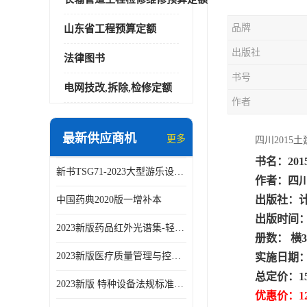
品牌
山东省工程预算定额
出版社
法律图书
书号
电网技改,拆除,检修定额
作者
最新供应商机
更多
四川2015
书名：20
新书TSG71-2023大型游乐设施安全技术规程
作者：四
出版社：
中国药典2020版一增补本
出版时间：2
2023新版药品红外光谱集-轻工业出版社
册数： 横3
2023新版医疗质量管理与控制指标汇编5.0版
实施日期：2
总定价：1
2023新版 特种设备法规标准手册 机电类标准客运索道卷
优惠价：12