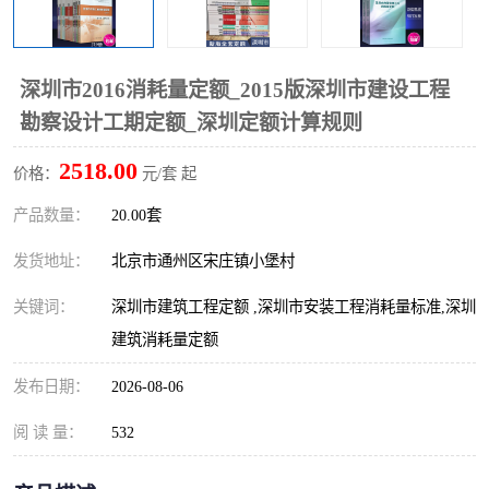
算定额
山东省工程预算定额
法律图书
电网技改,拆除,检修定额
炼油化工计价依据定额
深圳市2016消耗量定额_2015版深圳市建设工程
勘察设计工期定额_深圳定额计算规则
信息通信建设工程预算定
火力发电机组检修定额
2518.00
价格：
元/套 起
额
湖北建设工程消耗量定额
湖南建设工程预算定额
产品数量：
20.00套
煤炭建设工程预算定额
钢铁检修工程预算定额
发货地址：
北京市通州区宋庄镇小堡村
黄金矿山工程预算定额
冶金工业矿山建设工程预
关键词：
深圳市建筑工程定额 ,深圳市安装工程消耗量标准,深圳
建筑消耗量定额
算定额2
冶金工业建设工程预算定
人防工程预算定额
发布日期：
2026-08-06
额
电子工程概预算定额
有色工程预算定额
阅 读 量：
532
内河航运工程概预算定额
沿海港口工程预算定额