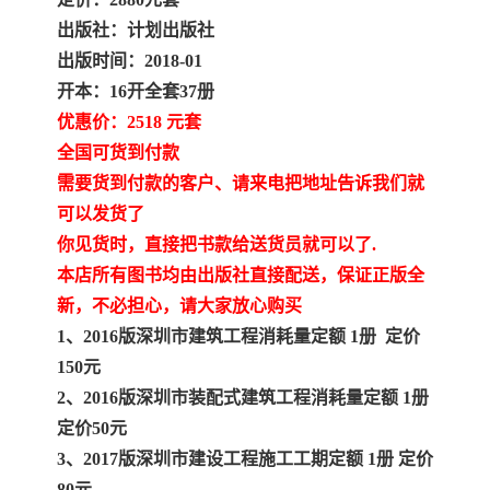
陕西建设工程消耗量定额
新疆建设工程预算定额
出版社：计划出版社
贵州水利水电定额
铁路概预算定额
出版时间：2018-01
开本：16开全套37册
青海省建筑工程消耗量定
西藏建筑工程计价定额
优惠价：2518 元套
全国可货到付款
额
20kv及以下配电网工程定
地质灾害治理工程质量检
需要货到付款的客户、请来电把地址告诉我们就
可以发货了
额
验评定标准
广西建筑安装工程预算定
内河沿海港口疏浚定额
你见货时，直接把书款给送货员就可以了.
额
*考军校教材
黑龙江建设工程计价定额
本店所有图书均由出版社直接配送，保证正版全
新，不必担心，请大家放心购买
依据
海南省建设工程预算定额
浙江省建设工程预算定额
1、2016版深圳市建筑工程消耗量定额 1册 定价
150元
电力工程预算概算定额
重庆市建设工程计价定额
2、2016版深圳市装配式建筑工程消耗量定额
1册
定价50元
江苏省建设工程计价定额
深圳市建设工程消耗量定
3、2017版深圳市建设工程施工工期定额 1册 定价
额
四川省清单定额
河南省建设工程预算定额
80元