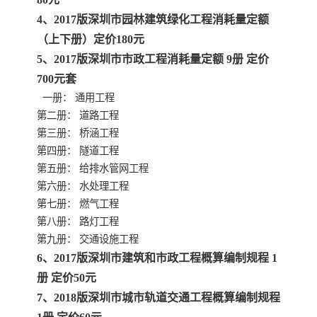
4、2017版深圳市园林建筑绿化工程消耗量定额
云南省建设工程预算定额
2020民法典
（上下册）定价180元
5、2017版深圳市市政工程消耗量定额 9册 定价
陕西省水利工程概预算定
宁夏建设工程计价定额
700元套
一册： 通用工程
额
冶金工业建设工程概算定
河北省建设工程消耗量定
第二册： 道路工程
第三册： 桥涵工程
额
额
天津建设工程预算定额
20kv及以下配电网工程预
第四册： 隧道工程
第五册： 给排水管网工程
算定额
广东省水利水电概预算定
全国消耗量工程定额
第六册： 水处理工程
第七册： 燃气工程
额
四川省清单计价定额
北京市建设工程消耗量定
第八册： 路灯工程
第九册： 交通设施工程
额
6、2017版深圳市建筑和市政工程概算编制规程 1
册 定价50元
7、2018版深圳市城市轨道交通工程概算编制规程