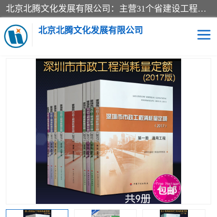
北京北腾文化发展有限公司：主营31个省建设工程预算书,工程预算软件,工程计价依据,工程造价定额,工程量清单计价定额,建设工程量消耗量定额,各行业工程预算定额,铁路定额,电力定额,矿山定额,*,黄金定额,钢铁企业检修定额,中石化安装检修定额,煤矿图书,医院书籍等.诚信的经营，在发展的同时公司不忘不断总结不断优化为客户的服务，和一如既往的热情赢得了新老客户的极高评价及青睐。
当前位置：
首页
>
供应商机
>
深圳市建设工程消耗量定额
> 深圳市
2016消耗量定额_2015版深圳市建设工程勘察设计工期定额_深圳定额
北京北腾文化发展有限公司
计算规则
医院图书
预算定额
电力图书
煤矿图书
标准图书
铁路建设工程预算定额
电力行业工程预算定额
石油化工安装预算定额
新石油化工检修定额
石油化工概算定额数据
石油建设安装工程预算定
长输管道工程检修维修预