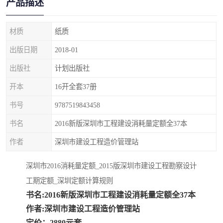
产品描述
疏浚工程预算定额
吉林建筑工程预算定额
吉林建设工程计价定额
辽宁省建筑工程预算定额
材质
纸质
出版日期
2018-01
福建建设工程预算定额
贵州省工程预算定额
出版社
计划出版社
辽宁省工程计价定额
上海建设预算工程定额
开本
16开全套37册
江西省建筑工程预算定额
安徽省建设工程预算定额
书号
9787519843458
书名
2016新版深圳市工程建设消耗量定额全37本
锅炉及压力容器规范国际
广东省建设工程预算定额
作者
深圳市建设工程造价管理站
性规范ASME
湖北省建设工程预算定额
年考军校教材资料
深圳市2016消耗量定额_2015版深圳市建设工程勘察设计
甘肃省建设工程预算定额
山西省建设工程预算定额
工期定额_深圳定额计算规则
书名:2016新版深圳市工程建设消耗量定额全37本
内蒙古建设工程预算定额
公路工程预算定额
作者:深圳市建设工程造价管理站
定价：2880元套