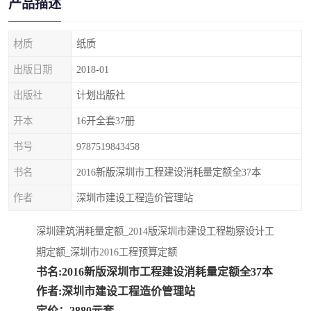
产品描述
疏浚工程预算定额
吉林建筑工程预算定额
吉林建设工程计价定额
辽宁省建筑工程预算定额
材质
纸质
出版日期
2018-01
福建建设工程预算定额
贵州省工程预算定额
出版社
计划出版社
辽宁省工程计价定额
上海建设预算工程定额
开本
16开全套37册
江西省建筑工程预算定额
安徽省建设工程预算定额
书号
9787519843458
书名
2016新版深圳市工程建设消耗量定额全37本
锅炉及压力容器规范国际
广东省建设工程预算定额
作者
深圳市建设工程造价管理站
性规范ASME
湖北省建设工程预算定额
年考军校教材资料
深圳建筑消耗量定额_2014版深圳市建设工程勘察设计工
甘肃省建设工程预算定额
山西省建设工程预算定额
期定额_深圳市2016工程预算定额
书名:2016新版深圳市工程建设消耗量定额全37本
内蒙古建设工程预算定额
公路工程预算定额
作者:深圳市建设工程造价管理站
定价：2880元套