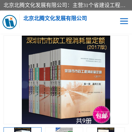
北京北腾文化发展有限公司：主营31个省建设工程预算书,工程预算软件,工程计价依据,工程造价定额,工程量清单计价定额,建设工程量消耗量定额,各行业工程预算定额,铁路定额,电力定额,矿山定额,*,黄金定额,钢铁企业检修定额,中石化安装检修定额,煤矿图书,医院书籍等.诚信的经营，在发展的同时公司不忘不断总结不断优化为客户的服务，和一如既往的热情赢得了新老客户的极高评价及青睐。
当前位置：
首页
>
供应商机
>
深圳市建设工程消耗量定额
> 深圳建
筑消耗量定额_2014版深圳市建设工程勘察设计工期定额_深圳市2016
北京北腾文化发展有限公司
工程预算定额
医院图书
预算定额
电力图书
煤矿图书
标准图书
铁路建设工程预算定额
电力行业工程预算定额
石油化工安装预算定额
新石油化工检修定额
石油化工概算定额数据
石油建设安装工程预算定
长输管道工程检修维修预