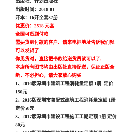
出版社：计划出版社
陕西建设工程消耗量定额
新疆建设工程预算定额
出版时间：2018-01
贵州水利水电定额
铁路概预算定额
开本：16开全套37册
优惠价：2518 元套
青海省建筑工程消耗量定
西藏建筑工程计价定额
全国可货到付款
需要货到付款的客户、请来电把地址告诉我们就
额
20kv及以下配电网工程定
地质灾害治理工程质量检
可以发货了
额
验评定标准
你见货时，直接把书款给送货员就可以了.
广西建筑安装工程预算定
内河沿海港口疏浚定额
本店所有图书均由出版社直接配送，保证正版全
额
*考军校教材
黑龙江建设工程计价定额
新，不必担心，请大家放心购买
1、2016版深圳市建筑工程消耗量定额 1册 定价
依据
海南省建设工程预算定额
浙江省建设工程预算定额
150元
2、2016版深圳市装配式建筑工程消耗量定额
1册
电力工程预算概算定额
重庆市建设工程计价定额
定价50元
3、2017版深圳市建设工程施工工期定额 1册 定价
江苏省建设工程计价定额
深圳市建设工程消耗量定
80元
额
四川省清单定额
河南省建设工程预算定额