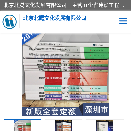
北京北腾文化发展有限公司：主营31个省建设工程预算书,工程预算软件,工程计价依据,工程造价定额,工程量清单计价定额,建设工程量消耗量定额,各行业工程预算定额,铁路定额,电力定额,矿山定额,*,黄金定额,钢铁企业检修定额,中石化安装检修定额,煤矿图书,医院书籍等.诚信的经营，在发展的同时公司不忘不断总结不断优化为客户的服务，和一如既往的热情赢得了新老客户的极高评价及青睐。
当前位置：
首页
>
供应商机
>
深圳市建设工程消耗量定额
> 深圳定
额站_2012版深圳市建筑钢结构安装工程消耗量定额-深圳16定额
北京北腾文化发展有限公司
医院图书
预算定额
电力图书
煤矿图书
标准图书
铁路建设工程预算定额
电力行业工程预算定额
石油化工安装预算定额
新石油化工检修定额
石油化工概算定额数据
石油建设安装工程预算定
长输管道工程检修维修预