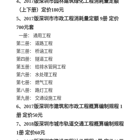
4、2017版深圳市园林建筑绿化工程消耗量定额
（上下册）定价180元
云南省建设工程预算定额
2020民法典
5、2017版深圳市市政工程消耗量定额 9册 定价
700元套
陕西省水利工程概预算定
宁夏建设工程计价定额
一册： 通用工程
第二册： 道路工程
额
冶金工业建设工程概算定
河北省建设工程消耗量定
第三册： 桥涵工程
第四册： 隧道工程
额
额
天津建设工程预算定额
20kv及以下配电网工程预
第五册： 给排水管网工程
第六册： 水处理工程
算定额
广东省水利水电概预算定
全国消耗量工程定额
第七册： 燃气工程
第八册： 路灯工程
额
四川省清单计价定额
北京市建设工程消耗量定
第九册： 交通设施工程
额
6、2017版深圳市建筑和市政工程概算编制规程 1
册 定价50元
7、2018版深圳市城市轨道交通工程概算编制规程
1册 定价60元