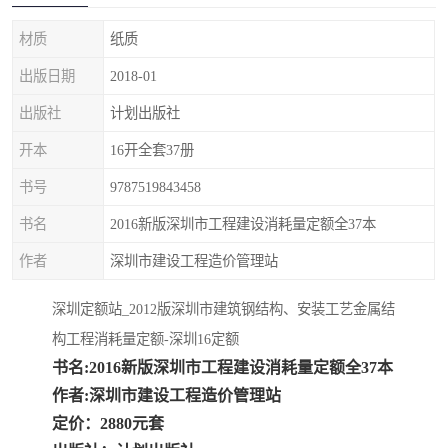
疏浚工程预算定额
吉林建筑工程预算定额
材质
纸质
吉林建设工程计价定额
辽宁省建筑工程预算定额
出版日期
2018-01
福建建设工程预算定额
贵州省工程预算定额
出版社
计划出版社
开本
16开全套37册
辽宁省工程计价定额
上海建设预算工程定额
书号
9787519843458
江西省建筑工程预算定额
安徽省建设工程预算定额
书名
2016新版深圳市工程建设消耗量定额全37本
锅炉及压力容器规范国际
广东省建设工程预算定额
作者
深圳市建设工程造价管理站
性规范ASME
湖北省建设工程预算定额
年考军校教材资料
深圳定额站_2012版深圳市建筑钢结构、安装工艺金属结
构工程消耗量定额-深圳16定额
甘肃省建设工程预算定额
山西省建设工程预算定额
书名:2016新版深圳市工程建设消耗量定额全37本
作者:深圳市建设工程造价管理站
内蒙古建设工程预算定额
公路工程预算定额
定价：2880元套