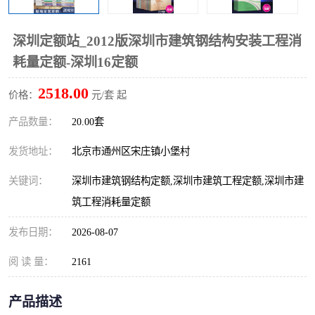
算定额
山东省工程预算定额
法律图书
深圳定额站_2012版深圳市建筑钢结构安装工程消
电网技改,拆除,检修定额
炼油化工计价依据定额
耗量定额-深圳16定额
信息通信建设工程预算定
火力发电机组检修定额
2518.00
价格：
元/套 起
额
湖北建设工程消耗量定额
湖南建设工程预算定额
产品数量：
20.00套
煤炭建设工程预算定额
钢铁检修工程预算定额
发货地址：
北京市通州区宋庄镇小堡村
关键词：
深圳市建筑钢结构定额,深圳市建筑工程定额,深圳市建
黄金矿山工程预算定额
冶金工业矿山建设工程预
筑工程消耗量定额
算定额2
冶金工业建设工程预算定
人防工程预算定额
发布日期：
2026-08-07
额
电子工程概预算定额
有色工程预算定额
阅 读 量：
2161
内河航运工程概预算定额
沿海港口工程预算定额
产品描述