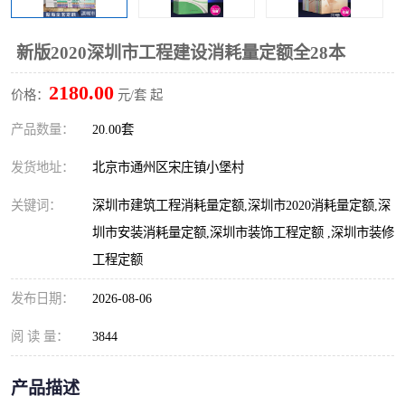
算定额
山东省工程预算定额
法律图书
新版2020深圳市工程建设消耗量定额全28本
电网技改,拆除,检修定额
炼油化工计价依据定额
2180.00
价格：
元/套 起
信息通信建设工程预算定
火力发电机组检修定额
产品数量：
20.00套
额
湖北建设工程消耗量定额
湖南建设工程预算定额
发货地址：
北京市通州区宋庄镇小堡村
煤炭建设工程预算定额
钢铁检修工程预算定额
关键词：
深圳市建筑工程消耗量定额,深圳市2020消耗量定额,深
圳市安装消耗量定额,深圳市装饰工程定额 ,深圳市装修
黄金矿山工程预算定额
冶金工业矿山建设工程预
工程定额
算定额2
冶金工业建设工程预算定
人防工程预算定额
发布日期：
2026-08-06
额
电子工程概预算定额
有色工程预算定额
阅 读 量：
3844
内河航运工程概预算定额
沿海港口工程预算定额
产品描述