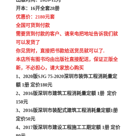
陕西建设工程消耗量定额
新疆建设工程预算定额
开本：16开全套28册
贵州水利水电定额
铁路概预算定额
优惠价：2180元套
全国可货到付款
青海省建筑工程消耗量定
西藏建筑工程计价定额
需要货到付款的客户、请来电把地址告诉我们就
可以发货了
额
20kv及以下配电网工程定
地质灾害治理工程质量检
你见货时，直接把书款给送货员就可以了.
本店所有图书均由出版社直接配送，保证正版全
额
验评定标准
广西建筑安装工程预算定
内河沿海港口疏浚定额
新，不必担心，请大家放心购买
额
*考军校教材
黑龙江建设工程计价定额
1、2020版SJG 75-2020深圳市装饰工程消耗量定
额 1册 定价180元
依据
海南省建设工程预算定额
浙江省建设工程预算定额
2、2016版深圳市建筑工程消耗量定额 1册 定价
150元
电力工程预算概算定额
重庆市建设工程计价定额
3、2016版深圳市装配式建筑工程消耗量定额1册
定价50元
江苏省建设工程计价定额
深圳市建设工程消耗量定
4、2017版深圳市建设工程施工工期定额 1册 定价
额
四川省清单定额
河南省建设工程预算定额
80元