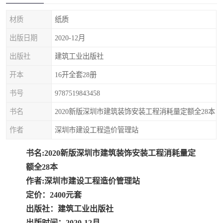
疏浚工程预算定额
吉林建筑工程预算定额
材质
纸质
吉林建设工程计价定额
辽宁省建筑工程预算定额
出版日期
2020-12月
福建建设工程预算定额
贵州省工程预算定额
出版社
建筑工业出版社
开本
16开全套28册
辽宁省工程计价定额
上海建设预算工程定额
书号
9787519843458
江西省建筑工程预算定额
安徽省建设工程预算定额
书名
2020新版深圳市建筑装饰安装工程消耗量定额全28本
锅炉及压力容器规范国际
广东省建设工程预算定额
作者
深圳市建设工程造价管理站
性规范ASME
湖北省建设工程预算定额
年考军校教材资料
书名:2020新版深圳市建筑装饰安装工程消耗量定
额全28本
甘肃省建设工程预算定额
山西省建设工程预算定额
作者:深圳市建设工程造价管理站
定价：2400元套
内蒙古建设工程预算定额
公路工程预算定额
出版社：建筑工业出版社
出版时间：2020-12月