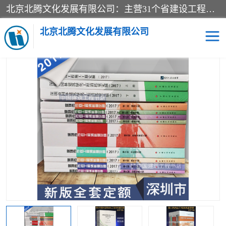
北京北腾文化发展有限公司：主营31个省建设工程预算书,工程预算软件,工程计价依据,工程造价定额,工程量清单计价定额,建设工程量消耗量定额,各行业工程预算定额,铁路定额,电力定额,矿山定额,*,黄金定额,钢铁企业检修定额,中石化安装检修定额,煤矿图书,医院书籍等.诚信的经营，在发展的同时公司不忘不断总结不断优化为客户的服务，和一如既往的热情赢得了新老客户的极高评价及青睐。
当前位置：
首页
>
供应商机
>
深圳市建设工程消耗量定额
> 新版
2020深圳市工程建设消耗量定额全28本
北京北腾文化发展有限公司
医院图书
预算定额
电力图书
煤矿图书
标准图书
铁路建设工程预算定额
电力行业工程预算定额
石油化工安装预算定额
新石油化工检修定额
石油化工概算定额数据
石油建设安装工程预算定
长输管道工程检修维修预