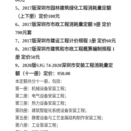
5、2017版深圳市园林建筑绿化工程消耗量定额
云南省建设工程预算定额
2020民法典
（上下册）定价180元
6、2017版深圳市市政工程消耗量定额 9册 定价
陕西省水利工程概预算定
宁夏建设工程计价定额
700元套
7、2017版深圳市建设工程计价规程 1册 定价60元
额
冶金工业建设工程概算定
河北省建设工程消耗量定
8、2017版深圳市建筑和市政工程概算编制规程 1
额
额
天津建设工程预算定额
20kv及以下配电网工程预
册 定价50元
9、2020版SJG 74-2020深圳市安装工程消耗量定
算定额
广东省水利水电概预算定
全国消耗量工程定额
额（十一册）定价：950.00
本定额共分十一册，包括：
额
四川省清单计价定额
北京市建设工程消耗量定
第一册：机械设备安装工程；
第二册：电气设备安装工程；
额
第三册：热力设备安装工程；
第四册：建筑智能化系统设备安装工程；
第五册：静置设备与工艺金属结构制作安装工程；
第六册：工业管道工程；