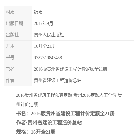
疏浚工程预算定额
吉林建筑工程预算定额
材质
纸质
吉林建设工程计价定额
辽宁省建筑工程预算定额
出版日期
2017年9月
福建建设工程预算定额
贵州省工程预算定额
出版社
贵州人民出版社
开本
16开全21册
辽宁省工程计价定额
上海建设预算工程定额
书号
9787519843458
江西省建筑工程预算定额
安徽省建设工程预算定额
书名
2016版贵州省建设工程计价定额全21册
锅炉及压力容器规范国际
广东省建设工程预算定额
作者
贵州省建设工程造价总站
性规范ASME
湖北省建设工程预算定额
年考军校教材资料
2016贵州省建筑工程预算定额 贵州2016定额人工单价 贵
州计价定额
甘肃省建设工程预算定额
山西省建设工程预算定额
书名：2016版贵州省建设工程计价定额全21册
作者:贵州省建设工程造价总站
内蒙古建设工程预算定额
公路工程预算定额
规格：16开全21册