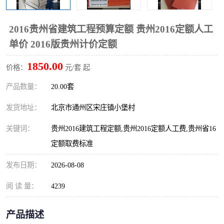
算定额
山东省工程预算定额
法律图书
2016贵州省建筑工程预算定额 贵州2016定额人工
电网技改,拆除,检修定额
炼油化工计价依据定额
单价 2016版贵州计价定额
信息通信建设工程预算定
火力发电机组检修定额
1850.00
价格：
元/套 起
额
湖北建设工程消耗量定额
湖南建设工程预算定额
产品数量：
20.00套
煤炭建设工程预算定额
钢铁检修工程预算定额
发货地址：
北京市通州区宋庄镇小堡村
关键词：
贵州2016建筑工程定额,贵州2016定额人工费,贵州省16
黄金矿山工程预算定额
冶金工业矿山建设工程预
定额取费标准
算定额2
冶金工业建设工程预算定
人防工程预算定额
发布日期：
2026-08-08
额
电子工程概预算定额
有色工程预算定额
阅 读 量：
4239
内河航运工程概预算定额
沿海港口工程预算定额
产品描述