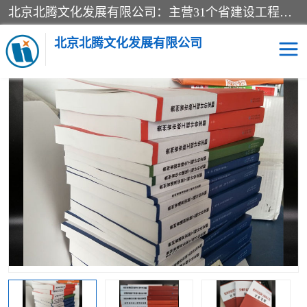
北京北腾文化发展有限公司：主营31个省建设工程预算书,工程预算软件,工程计价依据,工程造价定额,工程量清单计价定额,建设工程量消耗量定额,各行业工程预算定额,铁路定额,电力定额,矿山定额,*,黄金定额,钢铁企业检修定额,中石化安装检修定额,煤矿图书,医院书籍等.诚信的经营，在发展的同时公司不忘不断总结不断优化为客户的服务，和一如既往的热情赢得了新老客户的极高评价及青睐。
当前位置：
首页
>
供应商机
>
贵州水利水电定额
> 2016贵州省建筑
工程预算定额 贵州2016定额人工单价 2016版贵州计价定额
北京北腾文化发展有限公司
医院图书
预算定额
电力图书
煤矿图书
标准图书
铁路建设工程预算定额
电力行业工程预算定额
石油化工安装预算定额
新石油化工检修定额
石油化工概算定额数据
石油建设安装工程预算定
长输管道工程检修维修预