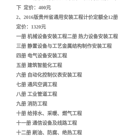
下 定价：400元
云南省建设工程预算定额
2020民法典
2、2016版贵州省通用安装工程计价定额全12册
定价：1320元
陕西省水利工程概预算定
宁夏建设工程计价定额
一册 机械设备安装工程
二册 热力设备安装工程
额
冶金工业建设工程概算定
河北省建设工程消耗量定
三册 静置设备与工艺金属结构制作安装工程
四册 电气设备安装工程
额
额
天津建设工程预算定额
20kv及以下配电网工程预
五册 建筑智能化工程
算定额
六册 自动化控制仪表安装工程
广东省水利水电概预算定
全国消耗量工程定额
七册 通风空调工程
额
四川省清单计价定额
北京市建设工程消耗量定
八册 工业管道工程
九册 消防工程
额
十册 给排水、采暖、燃气工程
十一册 通信设备及线路工程
十二册 刷油、防腐、绝热工程