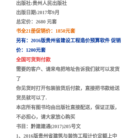
陕西建设工程消耗量定额
新疆建设工程预算定额
出版社:贵州人民出版社
出版日期:2017年9月
贵州水利水电定额
铁路概预算定额
总定价：2680 元套
书全21册
促销价：1850元套
青海省建筑工程消耗量定
西藏建筑工程计价定额
另有：2016版贵州省建设工程造价预算软件 促销
额
20kv及以下配电网工程定
地质灾害治理工程质量检
价：1200元套
全国可货到付款
额
验评定标准
广西建筑安装工程预算定
内河沿海港口疏浚定额
需要的客户、请来电把地址告诉我们就可以发货
额
*考军校教材
黑龙江建设工程计价定额
了
你见货时打开包装验货后付款，直接把书款给送
依据
海南省建设工程预算定额
浙江省建设工程预算定额
货员就可以了.
电力工程预算概算定额
重庆市建设工程计价定额
本店所有图书均由出版社直接配送，保证正版，
不必担心，请大家放心购买
江苏省建设工程计价定额
深圳市建设工程消耗量定
书目：黔建建通(2017)205号文
1、2016版贵州省建筑与装饰工程计价定额上中
额
四川省清单定额
河南省建设工程预算定额