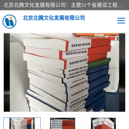
北京北腾文化发展有限公司：主营31个省建设工程预算书,工程预算软件,工程计价依据,工程造价定额,工程量清单计价定额,建设工程量消耗量定额,各行业工程预算定额,铁路定额,电力定额,矿山定额,*,黄金定额,钢铁企业检修定额,中石化安装检修定额,煤矿图书,医院书籍等.诚信的经营，在发展的同时公司不忘不断总结不断优化为客户的服务，和一如既往的热情赢得了新老客户的极高评价及青睐。
当前位置：
首页
>
供应商机
>
贵州省工程预算定额
> 贵州省建筑安
装工程预算定额 2016版贵州省建筑安装消耗量定额
北京北腾文化发展有限公司
医院图书
预算定额
电力图书
煤矿图书
标准图书
铁路建设工程预算定额
电力行业工程预算定额
石油化工安装预算定额
新石油化工检修定额
石油化工概算定额数据
石油建设安装工程预算定
长输管道工程检修维修预