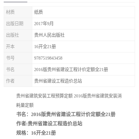
疏浚工程预算定额
吉林建筑工程预算定额
材质
纸质
吉林建设工程计价定额
辽宁省建筑工程预算定额
出版日期
2017年9月
福建建设工程预算定额
贵州省工程预算定额
出版社
贵州人民出版社
开本
16开全21册
辽宁省工程计价定额
上海建设预算工程定额
书号
9787519843458
江西省建筑工程预算定额
安徽省建设工程预算定额
书名
2016版贵州省建设工程计价定额全21册
锅炉及压力容器规范国际
广东省建设工程预算定额
作者
贵州省建设工程造价总站
性规范ASME
湖北省建设工程预算定额
年考军校教材资料
贵州省建筑安装工程预算定额 2016版贵州省建筑安装消
耗量定额
甘肃省建设工程预算定额
山西省建设工程预算定额
书名：2016版贵州省建设工程计价定额全21册
作者:贵州省建设工程造价总站
内蒙古建设工程预算定额
公路工程预算定额
规格：16开全21册