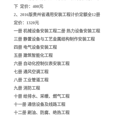
下 定价：400元
云南省建设工程预算定额
2020民法典
2、2016版贵州省通用安装工程计价定额全12册
定价：1320元
陕西省水利工程概预算定
宁夏建设工程计价定额
一册 机械设备安装工程
二册 热力设备安装工程
额
冶金工业建设工程概算定
河北省建设工程消耗量定
三册 静置设备与工艺金属结构制作安装工程
四册 电气设备安装工程
额
额
天津建设工程预算定额
20kv及以下配电网工程预
五册 建筑智能化工程
算定额
六册 自动化控制仪表安装工程
广东省水利水电概预算定
全国消耗量工程定额
七册 通风空调工程
额
四川省清单计价定额
北京市建设工程消耗量定
八册 工业管道工程
九册 消防工程
额
十册 给排水、采暖、燃气工程
十一册 通信设备及线路工程
十二册 刷油、防腐、绝热工程