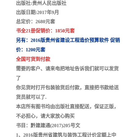
陕西建设工程消耗量定额
新疆建设工程预算定额
出版社:贵州人民出版社
出版日期:2017年9月
贵州水利水电定额
铁路概预算定额
总定价：2680元套
书全21册
促销价：1850元套
青海省建筑工程消耗量定
西藏建筑工程计价定额
另有：2016版贵州省建设工程造价预算软件 促销
额
20kv及以下配电网工程定
地质灾害治理工程质量检
价：1200元套
全国可货到付款
额
验评定标准
广西建筑安装工程预算定
内河沿海港口疏浚定额
需要的客户、请来电把地址告诉我们就可以发货
额
*考军校教材
黑龙江建设工程计价定额
了
你见货时打开包装验货后付款，直接把书款给送
依据
海南省建设工程预算定额
浙江省建设工程预算定额
货员就可以了.
电力工程预算概算定额
重庆市建设工程计价定额
本店所有图书均由出版社直接配送，保证正版，
不必担心，请大家放心购买
江苏省建设工程计价定额
深圳市建设工程消耗量定
书目：黔建建通(2017)205号文
1、2016版贵州省建筑与装饰工程计价定额上中
额
四川省清单定额
河南省建设工程预算定额