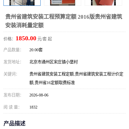
算定额
山东省工程预算定额
法律图书
贵州省建筑安装工程预算定额 2016版贵州省建筑
电网技改,拆除,检修定额
炼油化工计价依据定额
安装消耗量定额
信息通信建设工程预算定
火力发电机组检修定额
1850.00
价格：
元/套 起
额
湖北建设工程消耗量定额
湖南建设工程预算定额
产品数量：
20.00套
煤炭建设工程预算定额
钢铁检修工程预算定额
发货地址：
北京市通州区宋庄镇小堡村
关键词：
贵州省建筑安装工程定额,贵州省建筑安装工程计价定
黄金矿山工程预算定额
冶金工业矿山建设工程预
额,贵州省16定额取费标准
算定额2
冶金工业建设工程预算定
人防工程预算定额
发布日期：
2026-08-06
额
电子工程概预算定额
有色工程预算定额
阅 读 量：
1832
内河航运工程概预算定额
沿海港口工程预算定额
产品描述