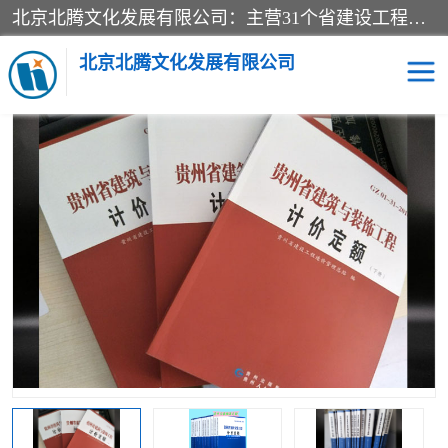
北京北腾文化发展有限公司：主营31个省建设工程预算书,工程预算软件,工程计价依据,工程造价定额,工程量清单计价定额,建设工程量消耗量定额,各行业工程预算定额,铁路定额,电力定额,矿山定额,*,黄金定额,钢铁企业检修定额,中石化安装检修定额,煤矿图书,医院书籍等.诚信的经营，在发展的同时公司不忘不断总结不断优化为客户的服务，和一如既往的热情赢得了新老客户的极高评价及青睐。
当前位置：
首页
>
供应商机
>
贵州省工程预算定额
> 贵州2016定额
综合解释_2016版贵州省市政工程计价定额全21册
北京北腾文化发展有限公司
医院图书
预算定额
电力图书
煤矿图书
标准图书
铁路建设工程预算定额
电力行业工程预算定额
石油化工安装预算定额
新石油化工检修定额
石油化工概算定额数据
石油建设安装工程预算定
长输管道工程检修维修预