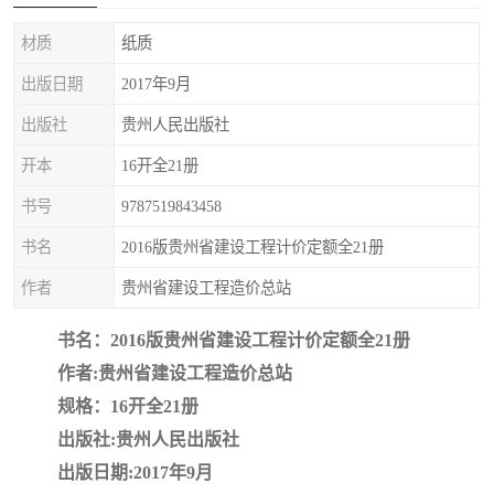
疏浚工程预算定额
吉林建筑工程预算定额
材质
纸质
吉林建设工程计价定额
辽宁省建筑工程预算定额
出版日期
2017年9月
福建建设工程预算定额
贵州省工程预算定额
出版社
贵州人民出版社
开本
16开全21册
辽宁省工程计价定额
上海建设预算工程定额
书号
9787519843458
江西省建筑工程预算定额
安徽省建设工程预算定额
书名
2016版贵州省建设工程计价定额全21册
锅炉及压力容器规范国际
广东省建设工程预算定额
作者
贵州省建设工程造价总站
性规范ASME
湖北省建设工程预算定额
年考军校教材资料
书名：2016版贵州省建设工程计价定额全21册
作者:贵州省建设工程造价总站
甘肃省建设工程预算定额
山西省建设工程预算定额
规格：16开全21册
出版社:贵州人民出版社
内蒙古建设工程预算定额
公路工程预算定额
出版日期:2017年9月