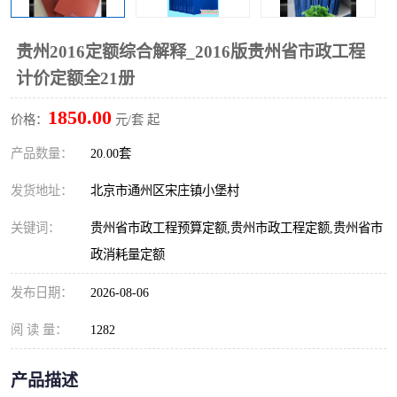
算定额
山东省工程预算定额
法律图书
贵州2016定额综合解释_2016版贵州省市政工程
电网技改,拆除,检修定额
炼油化工计价依据定额
计价定额全21册
信息通信建设工程预算定
火力发电机组检修定额
1850.00
价格：
元/套 起
额
湖北建设工程消耗量定额
湖南建设工程预算定额
产品数量：
20.00套
煤炭建设工程预算定额
钢铁检修工程预算定额
发货地址：
北京市通州区宋庄镇小堡村
关键词：
贵州省市政工程预算定额,贵州市政工程定额,贵州省市
黄金矿山工程预算定额
冶金工业矿山建设工程预
政消耗量定额
算定额2
冶金工业建设工程预算定
人防工程预算定额
发布日期：
2026-08-06
额
电子工程概预算定额
有色工程预算定额
阅 读 量：
1282
内河航运工程概预算定额
沿海港口工程预算定额
产品描述