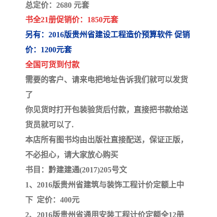
陕西建设工程消耗量定额
新疆建设工程预算定额
总定价：2680 元套
书全21册
促销价：1850元套
贵州水利水电定额
铁路概预算定额
另有：2016版贵州省建设工程造价预算软件 促销
青海省建筑工程消耗量定
西藏建筑工程计价定额
价：1200元套
全国可货到付款
额
20kv及以下配电网工程定
地质灾害治理工程质量检
需要的客户、请来电把地址告诉我们就可以发货
了
额
验评定标准
广西建筑安装工程预算定
内河沿海港口疏浚定额
你见货时打开包装验货后付款，直接把书款给送
额
*考军校教材
黑龙江建设工程计价定额
货员就可以了.
本店所有图书均由出版社直接配送，保证正版，
依据
海南省建设工程预算定额
浙江省建设工程预算定额
不必担心，请大家放心购买
电力工程预算概算定额
重庆市建设工程计价定额
书目：黔建建通(2017)205号文
1、2016版贵州省建筑与装饰工程计价定额上中
江苏省建设工程计价定额
深圳市建设工程消耗量定
下 定价：400元
2、2016版贵州省通用安装工程计价定额全12册
额
四川省清单定额
河南省建设工程预算定额