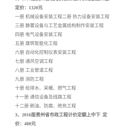
定价：1320元
云南省建设工程预算定额
2020民法典
一册 机械设备安装工程
二册 热力设备安装工程
三册 静置设备与工艺金属结构制作安装工程
陕西省水利工程概预算定
宁夏建设工程计价定额
四册 电气设备安装工程
额
冶金工业建设工程概算定
河北省建设工程消耗量定
五册 建筑智能化工程
六册 自动化控制仪表安装工程
额
额
天津建设工程预算定额
20kv及以下配电网工程预
七册 通风空调工程
算定额
广东省水利水电概预算定
全国消耗量工程定额
八册 工业管道工程
九册 消防工程
额
四川省清单计价定额
北京市建设工程消耗量定
十册 给排水、采暖、燃气工程
十一册 通信设备及线路工程
额
十二册 刷油、防腐、绝热工程
3、2016版贵州省市政工程计价定额上中下 定
价：480元