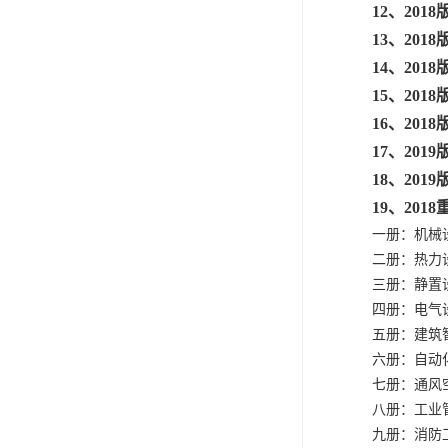
12、20
13、20
14、20
15、20
16、20
17、20
18、20
19、20
一册：机械
二册：热力
三册：静置
四册：电气
五册：建筑
六册：自动
七册：通风
八册：工业
九册：消防