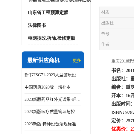
材质
山东省工程预算定额
出版社
法律图书
书号
电网技改,拆除,检修定额
作者
最新供应商机
更多
重庆2018
书名：20
新书TSG71-2023大型游乐设施安全技术规程
出版社：
编者：重
中国药典2020版一增补本
开本：16
2023新版药品红外光谱集-轻工业出版社
出版时间：2
2023新版医疗质量管理与控制指标汇编5.0版
ISBN: 978
定价：257
2023新版 特种设备法规标准手册 机电类标准客运索道卷
优惠价：2