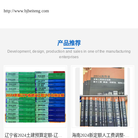
http://www.bjbeiteng.com
产品推荐
Development, design, production and sales in one of the manufacturing
enterprises
辽宁省2024土建预算定额-辽宁安装预算定额-辽宁通风空调安装定额
海南2024新定额人工费调整-海南2024版安装定额-海南2024房屋建筑定额-海南定额