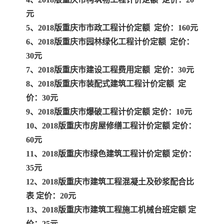
元
云南省建设工程预算定额
2020民法典
5、2018版重庆市市政工程计价定额 定价：160元
6、2018版重庆市园林绿化工程计价定额 定价：
陕西省水利工程概预算定
宁夏建设工程计价定额
30元
7、2018版重庆市建设工程费用定额 定价：30元
额
冶金工业建设工程概算定
河北省建设工程消耗量定
8、2018版重庆市装配式建筑工程计价定额 定
额
额
天津建设工程预算定额
20kv及以下配电网工程预
价：30元
9、2018版重庆市爆破工程计价定额 定价：10元
算定额
广东省水利水电概预算定
全国消耗量工程定额
10、2018版重庆市房屋修缮工程计价定额 定价：
60元
额
四川省清单计价定额
北京市建设工程消耗量定
11、2018版重庆市绿色建筑工程计价定额 定价：
35元
额
12、2018版重庆市建筑工程混凝土及砂浆配合比
表 定价：20元
13、2018版重庆市建筑工程施工机械台班定额 定
价：25元