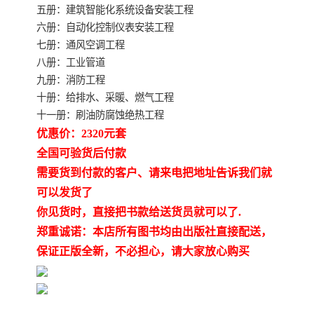
五册：建筑智能化系统设备安装工程
六册：自动化控制仪表安装工程
七册：通风空调工程
八册：工业管道
九册：消防工程
十册：给排水、采暖、燃气工程
十一册：刷油防腐蚀绝热工程
优惠价：2320元套
全国可验货后付款
需要货到付款的客户、请来电把地址告诉我们就
可以发货了
你见货时，直接把书款给送货员就可以了.
郑重诚诺：本店所有图书均由出版社直接配送，
保证正版全新，不必担心，请大家放心购买