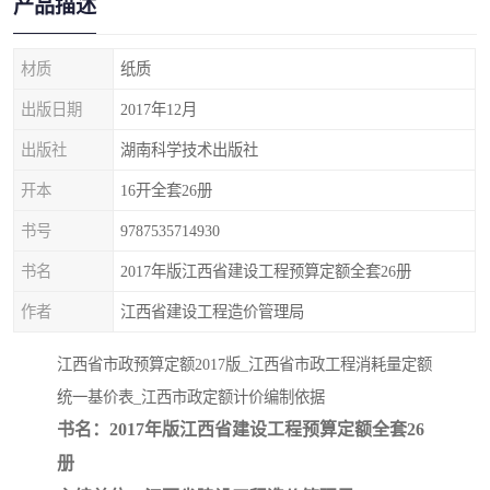
产品描述
疏浚工程预算定额
吉林建筑工程预算定额
吉林建设工程计价定额
辽宁省建筑工程预算定额
材质
纸质
出版日期
2017年12月
福建建设工程预算定额
贵州省工程预算定额
出版社
湖南科学技术出版社
辽宁省工程计价定额
上海建设预算工程定额
开本
16开全套26册
江西省建筑工程预算定额
安徽省建设工程预算定额
书号
9787535714930
书名
2017年版江西省建设工程预算定额全套26册
锅炉及压力容器规范国际
广东省建设工程预算定额
作者
江西省建设工程造价管理局
性规范ASME
湖北省建设工程预算定额
年考军校教材资料
江西省市政预算定额2017版_江西省市政工程消耗量定额
甘肃省建设工程预算定额
山西省建设工程预算定额
统一基价表_江西市政定额计价编制依据
书名：2017年版江西省建设工程预算定额全套26
内蒙古建设工程预算定额
公路工程预算定额
册