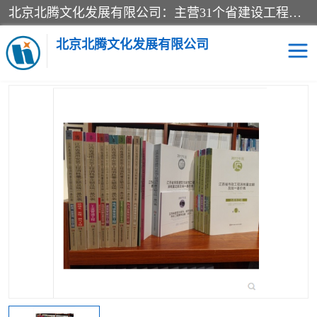
北京北腾文化发展有限公司：主营31个省建设工程预算书,工程预算软件,工程计价依据,工程造价定额,工程量清单计价定额,建设工程量消耗量定额,各行业工程预算定额,铁路定额,电力定额,矿山定额,*,黄金定额,钢铁企业检修定额,中石化安装检修定额,煤矿图书,医院书籍等.诚信的经营，在发展的同时公司不忘不断总结不断优化为客户的服务，和一如既往的热情赢得了新老客户的极高评价及青睐。
当前位置：
首页
>
供应商机
>
江西省建筑工程预算定额
> 江西省市
政预算定额2017版_江西省市政工程消耗量定额统一基价表_江西市政
北京北腾文化发展有限公司
定额计价编制依据
医院图书
预算定额
电力图书
煤矿图书
标准图书
铁路建设工程预算定额
电力行业工程预算定额
石油化工安装预算定额
新石油化工检修定额
石油化工概算定额数据
石油建设安装工程预算定
长输管道工程检修维修预