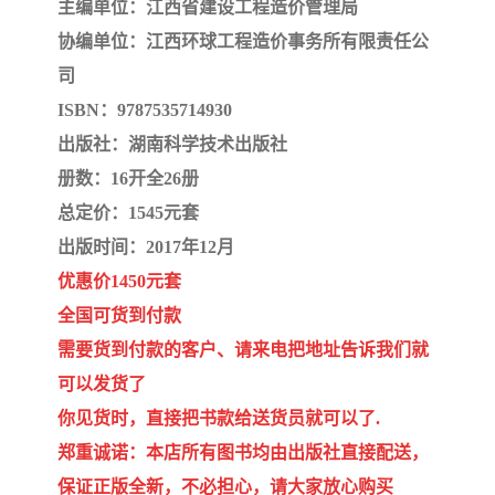
陕西建设工程消耗量定额
新疆建设工程预算定额
主编单位：江西省建设工程造价管理局
协编单位：江西环球工程造价事务所有限责任公
贵州水利水电定额
铁路概预算定额
司
ISBN：9787535714930
青海省建筑工程消耗量定
西藏建筑工程计价定额
出版社：湖南科学技术出版社
额
20kv及以下配电网工程定
地质灾害治理工程质量检
册数：16开全26册
总定价：1545元套
额
验评定标准
广西建筑安装工程预算定
内河沿海港口疏浚定额
出版时间：2017年12月
额
*考军校教材
黑龙江建设工程计价定额
优惠价1450元套
全国可货到付款
依据
海南省建设工程预算定额
浙江省建设工程预算定额
需要货到付款的客户、请来电把地址告诉我们就
电力工程预算概算定额
重庆市建设工程计价定额
可以发货了
你见货时，直接把书款给送货员就可以了.
江苏省建设工程计价定额
深圳市建设工程消耗量定
郑重诚诺：本店所有图书均由出版社直接配送，
保证正版全新，不必担心，请大家放心购买
额
四川省清单定额
河南省建设工程预算定额