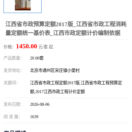
算定额
山东省工程预算定额
法律图书
电网技改,拆除,检修定额
炼油化工计价依据定额
江西省市政预算定额2017版_江西省市政工程消耗
量定额统一基价表_江西市政定额计价编制依据
信息通信建设工程预算定
火力发电机组检修定额
1450.00
价格：
元/套 起
额
湖北建设工程消耗量定额
湖南建设工程预算定额
产品数量：
20.00套
煤炭建设工程预算定额
钢铁检修工程预算定额
发货地址：
北京市通州区宋庄镇小堡村
黄金矿山工程预算定额
冶金工业矿山建设工程预
关键词：
江西省市政工程定额2017版,江西省市政工程预算定
额,2017江西市政工程计价定额
算定额2
冶金工业建设工程预算定
人防工程预算定额
发布日期：
2026-08-06
额
电子工程概预算定额
有色工程预算定额
阅 读 量：
1639
内河航运工程概预算定额
沿海港口工程预算定额