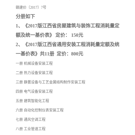
赣建价〔2017〕7号
云南省建设工程预算定额
2020民法典
分册如下
1、《2017版江西省房屋建筑与装饰工程消耗量定
陕西省水利工程概预算定
宁夏建设工程计价定额
额及统一基价表》 定价： 150元
额
冶金工业建设工程概算定
河北省建设工程消耗量定
2、《2017版江西省通用安装工程消耗量定额及统
一基价表》共11册 定价：800元
额
额
天津建设工程预算定额
20kv及以下配电网工程预
一册 机械设备安装工程
算定额
广东省水利水电概预算定
全国消耗量工程定额
二册 热力设备安装工程
三册 静置设备与工艺金属结构制作安装工程
额
四川省清单计价定额
北京市建设工程消耗量定
四册 电气设备安装工程
五册 建筑智能化工程
额
六册 自动化控制仪表安装工程
七册 通风空调工程
八册 工业管道工程