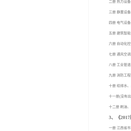
二册 热力设
三册 静置设
四册 电气设
五册 建筑智
六册 自动化
七册 通风空
八册 工业管
九册 消防工程
十册 给排水
十一册(没有
十二册 刷油
3、《20
一册 江西省