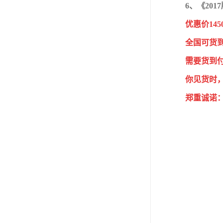
6、《20
优惠价145
全国可货
需要货到
你见货时
郑重诚诺