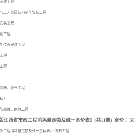
备安装工程
备与工艺金属结构制作安装工程
备安装工程
能化工程
控制仪表安装工程
调工程
道工程
、采暖、燃气工程
出版）
、防腐蚀、绝热工程
17版江西省市政工程消耗量定额及统一基价表》(共11册) 定价： 50
市政工程消耗量定额及统一基价表-土方石工程