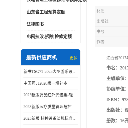
材质
山东省工程预算定额
出版社
法律图书
书号
电网技改,拆除,检修定额
作者
最新供应商机
更多
江西省201
书名：20
新书TSG71-2023大型游乐设施安全技术规程
主编单位
中国药典2020版一增补本
协编单位
2023新版药品红外光谱集-轻工业出版社
ISBN：978
2023新版医疗质量管理与控制指标汇编5.0版
出版社：
2023新版 特种设备法规标准手册 机电类标准客运索道卷
册数：16