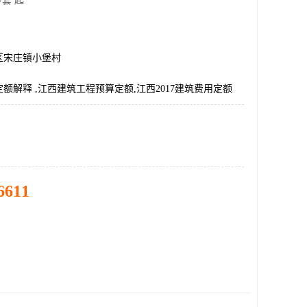
/套 起
区宋庄镇小堡村
7定额解释 ,江西建筑工程预算定额,江西2017建筑费用定额
6611