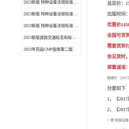
2023新版 特种设备法规标准手册 机电类标准游乐设施卷
总定价：1
出版时间：2
2023新版 特种设备法规标准手册 安全技术规范卷共三本
优惠价145
2023新版 特种设备法规标准手册 机电类标准电梯卷 共两本
全国可货
2023新版道路交通标志和标线手册
需要货到
2023年药品GMP指南第二版全6册
你见货时
郑重诚诺
赣建价〔2017
分册如下
1、《20
2、《20
一册 机械设