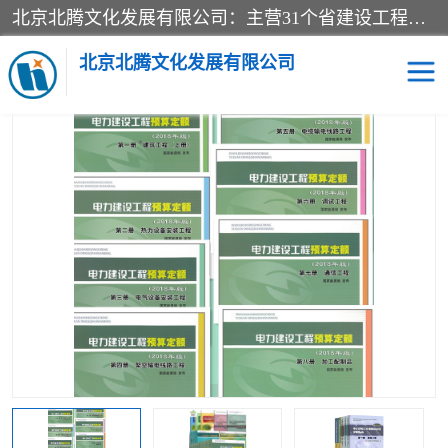
北京北腾文化发展有限公司：主营31个省建设工程预算书,工程预算软件,工程计价依据,工程造价定额,工程量清单计价定额,建设工程量消耗量定额,各行业工程预算定额,铁路定额,电力定额,矿山定额,*,黄金定额,钢铁企业检修定额,中石化安装检修定额,煤矿图书,医院书籍等.诚信的经营，在发展的同时公司不忘不断总结不断优化为客户的服务，和一如既往的热情赢得了新老客户的极高评价及青睐。
当前位置：
首页
>
供应商机
>
电力工程预算概算定额
> 2020年电力
概预算定额解释_电力通信工程预算定额2018版-电力工程定额
北京北腾文化发展有限公司
医院图书
预算定额
电力图书
煤矿图书
标准图书
铁路建设工程预算定额
电力行业工程预算定额
石油化工安装预算定额
新石油化工检修定额
石油化工概算定额数据
石油建设安装工程预算定
长输管道工程检修维修预