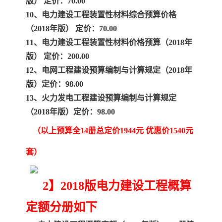
版） 定价：70.00
10、电力建设工程装置性材料综合预算价格
（2018年版） 定价：70.00
11、电力建设工程装置性材料价格预算（2018年
版） 定价：200.00
12、电网工程建设预算编制与计算规定（2018年
版）定价：98.00
13、火力发电工程建设预算编制与计算规定
（2018年版）定价：98.00
（以上预算全14册总定价1944元 优惠价1540元
套）
2】2018版电力建设工程概算
定额分册如下