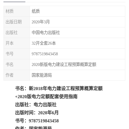
疏浚工程预算定额
吉林建筑工程预算定额
材质
纸质
吉林建设工程计价定额
辽宁省建筑工程预算定额
出版日期
2020年3月
福建建设工程预算定额
贵州省工程预算定额
出版社
中国电力出版社
开本
32开全套26本
辽宁省工程计价定额
上海建设预算工程定额
书号
9787519843458
江西省建筑工程预算定额
安徽省建设工程预算定额
书名
2020新版电力建设工程预算概算定额
锅炉及压力容器规范国际
广东省建设工程预算定额
作者
国家能源局
性规范ASME
湖北省建设工程预算定额
年考军校教材资料
书名：新2018年电力建设工程预算概算定额
+2020版电力定额配套使用指南
甘肃省建设工程预算定额
山西省建设工程预算定额
出版社：电力出版社
出版时间：2020年6月
内蒙古建设工程预算定额
公路工程预算定额
书号：9787519843458
作者：国家能源局