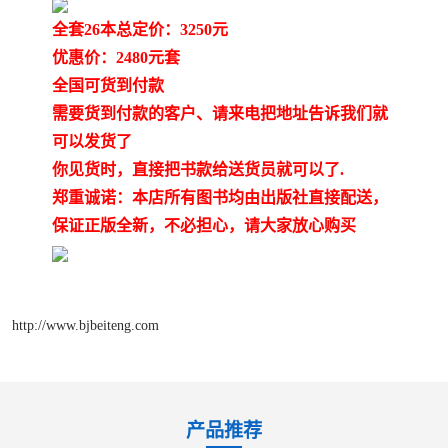
全套26本总定价：3250元
优惠价：2480元套
全国可货到付款
需要货到付款的客户、请来电把地址告诉我们就
可以发货了
你见货时，直接把书款给送货员就可以了.
郑重诚诺：本店所有图书均由出版社直接配送，
保证正版全新，不必担心，请大家放心购买
http://www.bjbeiteng.com
产品推荐