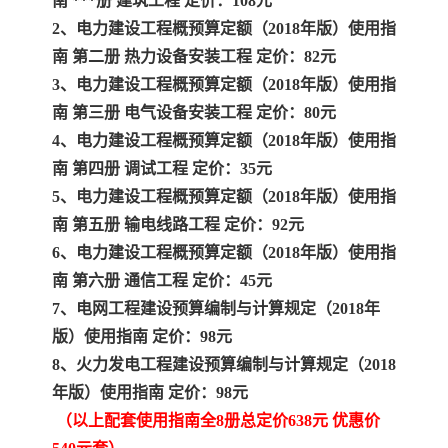
南 ***册 建筑工程 定价：108元
2、电力建设工程概预算定额（2018年版）使用指
南 第二册 热力设备安装工程 定价：82元
3、电力建设工程概预算定额（2018年版）使用指
南 第三册 电气设备安装工程 定价：80元
4、电力建设工程概预算定额（2018年版）使用指
南 第四册 调试工程 定价：35元
5、电力建设工程概预算定额（2018年版）使用指
南 第五册 输电线路工程 定价：92元
6、电力建设工程概预算定额（2018年版）使用指
南 第六册 通信工程 定价：45元
7、电网工程建设预算编制与计算规定（2018年
版）使用指南 定价：98元
8、火力发电工程建设预算编制与计算规定（2018
年版）使用指南 定价：98元
（以上配套使用指南全8册总定价638元 优惠价