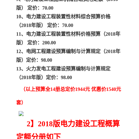
版） 定价：70.00
10、电力建设工程装置性材料综合预算价格
（2018年版） 定价：70.00
11、电力建设工程装置性材料价格预算（2018年
版） 定价：200.00
12、电网工程建设预算编制与计算规定（2018年
版）定价：98.00
13、火力发电工程建设预算编制与计算规定
（2018年版）定价：98.00
（以上预算全14册总定价1944元 优惠价1540元
套）
2】2018版电力建设工程概算
定额分册如下