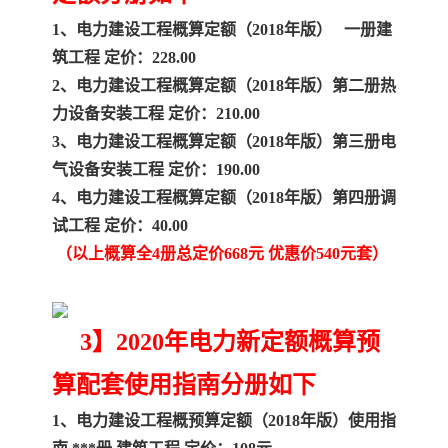
1、电力建设工程概算定额（2018年版） 一册建
筑工程 定价：228.00
2、电力建设工程概算定额（2018年版）第二册热
力设备安装工程 定价：210.00
3、电力建设工程概算定额（2018年版）第三册电
气设备安装工程 定价：190.00
4、电力建设工程概算定额（2018年版）第四册调
试工程 定价：40.00
（以上概算全4册总定价668元 优惠价540元套）
3】2020年电力新定额概算预
算配套使用指南分册如下
1、电力建设工程概预算定额（2018年版）使用指