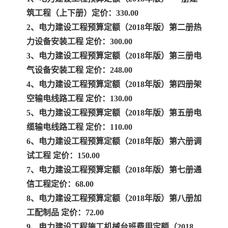
筑工程（上下册）定价：330.00
云南省建设工程预算定额
2020民法典
2、电力建设工程预算定额（2018年版）第二册热
力设备安装工程 定价：300.00
陕西省水利工程概预算定
宁夏建设工程计价定额
3、电力建设工程预算定额（2018年版）第三册电
气设备安装工程 定价：248.00
额
冶金工业建设工程概算定
河北省建设工程消耗量定
4、电力建设工程预算定额（2018年版）第四册架
额
额
天津建设工程预算定额
20kv及以下配电网工程预
空输电线路工程 定价：130.00
5、电力建设工程预算定额（2018年版）第五册电
算定额
广东省水利水电概预算定
全国消耗量工程定额
缆输电线路工程 定价：110.00
6、电力建设工程预算定额（2018年版）第六册调
额
四川省清单计价定额
北京市建设工程消耗量定
试工程 定价：150.00
7、电力建设工程预算定额（2018年版）第七册通
额
信工程定价：68.00
8、电力建设工程预算定额（2018年版）第八册加
工配制品 定价：72.00
9、电力建设工程施工机械台班费用定额（2018