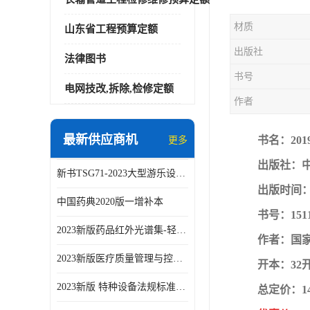
材质
山东省工程预算定额
出版社
法律图书
书号
电网技改,拆除,检修定额
作者
最新供应商机
书名：20
更多
出版社：
新书TSG71-2023大型游乐设施安全技术规程
出版时间：2
中国药典2020版一增补本
书号：1511
2023新版药品红外光谱集-轻工业出版社
作者：国
2023新版医疗质量管理与控制指标汇编5.0版
开本：32
2023新版 特种设备法规标准手册 机电类标准客运索道卷
总定价：14