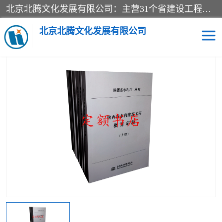
北京北腾文化发展有限公司：主营31个省建设工程预算书,工程预算软件,工程计价依据,工程造价定额,工程量清单计价定额,建设工程量消耗量定额,各行业工程预算定额,铁路定额,电力定额,矿山定额,*,黄金定额,钢铁企业检修定额,中石化安装检修定额,煤矿图书,医院书籍等.诚信的经营，在发展的同时公司不忘不断总结不断优化为客户的服务，和一如既往的热情赢得了新老客户的极高评价及青睐。
当前位置：
首页
>
供应商机
>
内河沿海港口疏浚定额
> 新版2019沿
海港口水运工程定额材料基价单价_新版疏浚工程预算定额
北京北腾文化发展有限公司
医院图书
预算定额
电力图书
煤矿图书
标准图书
铁路建设工程预算定额
电力行业工程预算定额
石油化工安装预算定额
新石油化工检修定额
石油化工概算定额数据
石油建设安装工程预算定
长输管道工程检修维修预