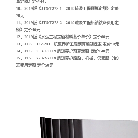
量定额》定价40元
10、2019版《JTS/T278-1—2019疏浚工程预算定额》定价
云南省建设工程预算定额
2020民法典
70元
11、2019版《JTS/T278-2—2019疏浚工程船舶艘班费用定
陕西省水利工程概预算定
宁夏建设工程计价定额
额》定价40元
12、2019版《水运工程定额材料基价单价》定价60元
额
13、JTS/T 122-2019 航道养护工程预算编制规定 定价50元
冶金工业建设工程概算定
河北省建设工程消耗量定
14、JTS/T 293-1-2019 航道养护预算定额 定价140元
15、JTS/T 293-2-2019 航道养护船舶、机械、仪器艘（台）
额
额
天津建设工程预算定额
20kv及以下配电网工程预
班费用定额 定价50元
算定额
广东省水利水电概预算定
全国消耗量工程定额
额
四川省清单计价定额
北京市建设工程消耗量定
额