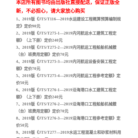
陕西建设工程消耗量定额
新疆建设工程预算定额
本店所有图书均由出版社直接配送，保证正版全
新，不必担心，请大家放心购买
贵州水利水电定额
铁路概预算定额
1、2019版《JTS/T116—2019水运建设工程概算预算编制规
定》定价90元
青海省建筑工程消耗量定
西藏建筑工程计价定额
2、2019版《JTS/T275-1—2019内河航运水工建筑工程定
额》（上下册）定价240元
额
20kv及以下配电网工程定
地质灾害治理工程质量检
3、2019版《JTS/T275-2—2019内河航运工程船舶机械艘
（台）班费用定额》定价70元
额
验评定标准
广西建筑安装工程预算定
内河沿海港口疏浚定额
4、2019版《JTS/T275-3—2019内河航运设备安装工程定
额》定价70元
5、2019版《JTS/T275-4—2019内河航运工程参考定额》定
额
*考军校教材
黑龙江建设工程计价定额
价50元
6、2019版《JTS/T276-1—2019沿海港口水工建筑工程定
依据
海南省建设工程预算定额
浙江省建设工程预算定额
额》（上下册）定价240元
7、2019版《JTS/T276-2—2019沿海港口工程船舶机械艘
电力工程预算概算定额
重庆市建设工程计价定额
（台）班费用定额》定价70元
8、2019版《JTS/T276-3—2019沿海港口工程参考定额》定
江苏省建设工程计价定额
深圳市建设工程消耗量定
价50元
9、2019版《JTS/T277—2019水运工程混凝土和砂浆材料用
额
四川省清单定额
河南省建设工程预算定额