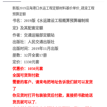
疏浚工程预算定额
吉林建筑工程预算定额
新版2019沿海港口水运工程定额材料基价单价_疏浚工程
预算定额
吉林建设工程计价定额
辽宁省建筑工程预算定额
书名：2019版《水运建设工程概算预算编制规
福建建设工程预算定额
贵州省工程预算定额
定》及其配套定额
作者：交通运输部定额站
辽宁省工程计价定额
上海建设预算工程定额
出版社：人民交通出版社
出版时间：2019年11月出版
江西省建筑工程预算定额
安徽省建设工程预算定额
册数：32开全套17册
锅炉及压力容器规范国际
广东省建设工程预算定额
定价：1330元套
优惠价：1050元套
性规范ASME
湖北省建设工程预算定额
年考军校教材资料
全国可货到付款
需要的客户、请来电把地址告诉我们就可以发货
甘肃省建设工程预算定额
山西省建设工程预算定额
了
你见货时打开包装验货后付款，直接把书款给送
内蒙古建设工程预算定额
公路工程预算定额
货员就可以了.