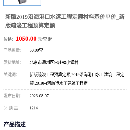
算定额
山东省工程预算定额
法律图书
新版2019沿海港口水运工程定额材料基价单价_新
电网技改,拆除,检修定额
炼油化工计价依据定额
版疏浚工程预算定额
信息通信建设工程预算定
火力发电机组检修定额
1050.00
价格：
元/套 起
额
湖北建设工程消耗量定额
湖南建设工程预算定额
产品数量：
50.00套
煤炭建设工程预算定额
钢铁检修工程预算定额
发货地址：
北京市通州区宋庄镇小堡村
关键词：
新版疏浚工程预算定额,2019沿海港口水工建筑工程定
黄金矿山工程预算定额
冶金工业矿山建设工程预
额,2019内河航运水工建筑工程定
算定额2
冶金工业建设工程预算定
人防工程预算定额
发布日期：
2026-08-07
额
电子工程概预算定额
有色工程预算定额
阅 读 量：
1214
内河航运工程概预算定额
沿海港口工程预算定额
产品描述