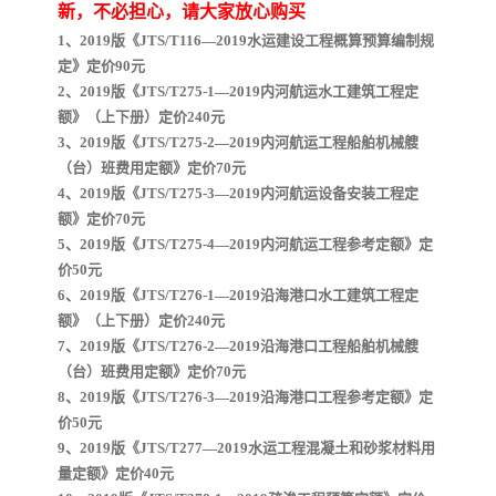
陕西建设工程消耗量定额
新疆建设工程预算定额
新，不必担心，请大家放心购买
1、2019版《JTS/T116—2019水运建设工程概算预算编制规
贵州水利水电定额
铁路概预算定额
定》定价90元
2、2019版《JTS/T275-1—2019内河航运水工建筑工程定
青海省建筑工程消耗量定
西藏建筑工程计价定额
额》（上下册）定价240元
3、2019版《JTS/T275-2—2019内河航运工程船舶机械艘
额
20kv及以下配电网工程定
地质灾害治理工程质量检
（台）班费用定额》定价70元
4、2019版《JTS/T275-3—2019内河航运设备安装工程定
额》定价70元
额
验评定标准
广西建筑安装工程预算定
内河沿海港口疏浚定额
5、2019版《JTS/T275-4—2019内河航运工程参考定额》定
价50元
额
*考军校教材
黑龙江建设工程计价定额
6、2019版《JTS/T276-1—2019沿海港口水工建筑工程定
额》（上下册）定价240元
依据
海南省建设工程预算定额
浙江省建设工程预算定额
7、2019版《JTS/T276-2—2019沿海港口工程船舶机械艘
（台）班费用定额》定价70元
电力工程预算概算定额
重庆市建设工程计价定额
8、2019版《JTS/T276-3—2019沿海港口工程参考定额》定
价50元
江苏省建设工程计价定额
深圳市建设工程消耗量定
9、2019版《JTS/T277—2019水运工程混凝土和砂浆材料用
量定额》定价40元
额
四川省清单定额
河南省建设工程预算定额