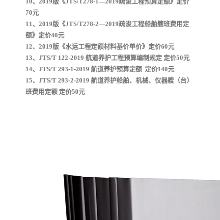
10、2019版《JTS/T278-1—2019疏浚工程预算定额》定价
70元
云南省建设工程预算定额
2020民法典
11、2019版《JTS/T278-2—2019疏浚工程船舶艘班费用定
额》定价40元
陕西省水利工程概预算定
宁夏建设工程计价定额
12、2019版《水运工程定额材料基价单价》定价60元
13、JTS/T 122-2019 航道养护工程预算编制规定 定价50元
14、JTS/T 293-1-2019 航道养护预算定额 定价140元
额
冶金工业建设工程概算定
河北省建设工程消耗量定
15、JTS/T 293-2-2019 航道养护船舶、机械、仪器艘（台）
班费用定额 定价50元
额
额
天津建设工程预算定额
20kv及以下配电网工程预
算定额
广东省水利水电概预算定
全国消耗量工程定额
额
四川省清单计价定额
北京市建设工程消耗量定
额