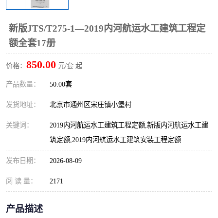
算定额
山东省工程预算定额
法律图书
新版JTS/T275-1—2019内河航运水工建筑工程定
电网技改,拆除,检修定额
炼油化工计价依据定额
额全套17册
信息通信建设工程预算定
火力发电机组检修定额
850.00
价格：
元/套 起
额
湖北建设工程消耗量定额
湖南建设工程预算定额
产品数量：
50.00套
煤炭建设工程预算定额
钢铁检修工程预算定额
发货地址：
北京市通州区宋庄镇小堡村
关键词：
2019内河航运水工建筑工程定额,新版内河航运水工建
黄金矿山工程预算定额
冶金工业矿山建设工程预
筑定额,2019内河航运水工建筑安装工程定额
算定额2
冶金工业建设工程预算定
人防工程预算定额
发布日期：
2026-08-09
额
电子工程概预算定额
有色工程预算定额
阅 读 量：
2171
内河航运工程概预算定额
沿海港口工程预算定额
产品描述