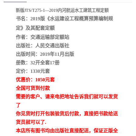
疏浚工程预算定额
吉林建筑工程预算定额
新版JTS/T275-1—2019内河航运水工建筑工程定额
吉林建设工程计价定额
辽宁省建筑工程预算定额
书名：2019版《水运建设工程概算预算编制规
定》及其配套定额
福建建设工程预算定额
贵州省工程预算定额
作者：交通运输部定额站
出版社：人民交通出版社
辽宁省工程计价定额
上海建设预算工程定额
出版时间：2019年11月出版
册数：32开全套17册
江西省建筑工程预算定额
安徽省建设工程预算定额
定价：1330元套
锅炉及压力容器规范国际
广东省建设工程预算定额
优惠价：1050元套
全国可货到付款
性规范ASME
湖北省建设工程预算定额
年考军校教材资料
需要的客户、请来电把地址告诉我们就可以发货
了
甘肃省建设工程预算定额
山西省建设工程预算定额
你见货时打开包装验货后付款，直接把书款给送
货员就可以了.
内蒙古建设工程预算定额
公路工程预算定额
本店所有图书均由出版社直接配送，保证正版全