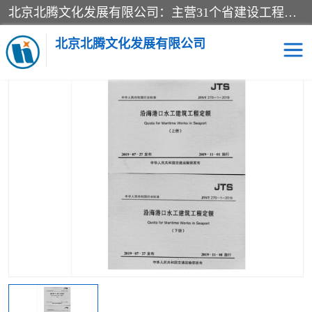
北京北腾文化发展有限公司：主营31个省建设工程预算书,工程预算软件,工程计价依据,工程造价定额,工程量清单计价定额,建设工程量消耗量定额,各行业工程预算定额,铁路定额,电力定额,矿山定额,*,黄金定额,钢铁企业检修定额,中石化安装检修定额,煤矿图书,医院书籍等.诚信的经营，在发展的同时公司不忘不断总结不断优化为客户的服务，和一如既往的热情赢得了新老客户的极高评价及青睐。
当前位置：
首页
>
供应商机
>
内河沿海港口疏浚定额
> 新版
JTS/T275-1—2019内河航运水工建筑工程定额全套17册
北京北腾文化发展有限公司
医院图书
预算定额
电力图书
煤矿图书
标准图书
铁路建设工程预算定额
电力行业工程预算定额
石油化工安装预算定额
新石油化工检修定额
石油化工概算定额数据
石油建设安装工程预算定
长输管道工程检修维修预