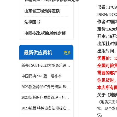
书名: T/
山东省工程预算定额
ISBN: 978
作者:中
法律图书
定价:162
电网技改,拆除,检修定额
开本: 16开
出版社:中
出版时间：2
最新供应商机
更多
优惠价：1
新书TSG71-2023大型游乐设施安全技术规程
全国可验
需要的客
中国药典2020版一增补本
你见货时
2023新版药品红外光谱集-轻工业出版社
本店所有
关于《地
2023新版医疗质量管理与控制指标汇编5.0版
《地质灾害
2023新版 特种设备法规标准手册 机电类标准客运索道卷
批，现予发
议。