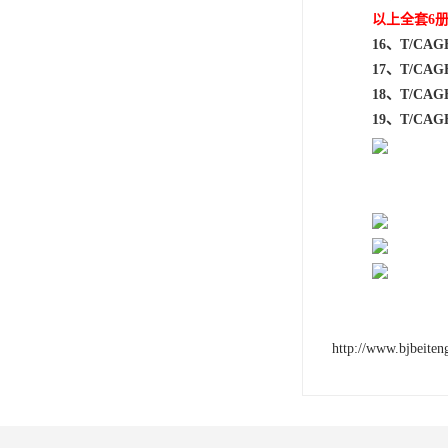
以上全套6册
16、T/C
17、T/CA
18、T/CA
19、T/CA
http://www.bjbeite